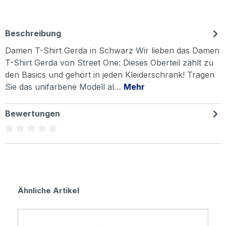
Beschreibung
Damen T-Shirt Gerda in Schwarz Wir lieben das Damen
T-Shirt Gerda von Street One: Dieses Oberteil zählt zu
den Basics und gehört in jeden Kleiderschrank! Tragen
Sie das unifarbene Modell al…
Mehr
Bewertungen
Durchschnittliche Bewertung von 0 von 5 Sternen
Produktgalerie überspringen
Ähnliche Artikel