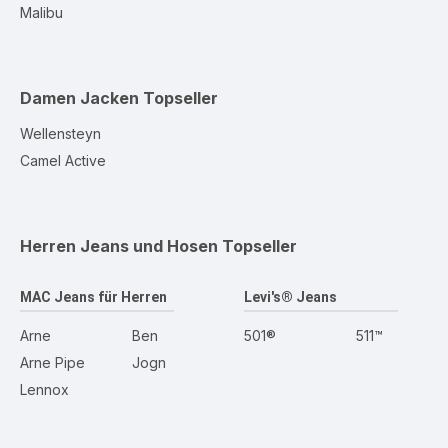
Malibu
Damen Jacken
Topseller
Wellensteyn
Camel Active
Herren Jeans und Hosen
Topseller
MAC Jeans für Herren
Levi's® Jeans
Arne
Ben
501®
511™
Arne Pipe
Jogn
Lennox