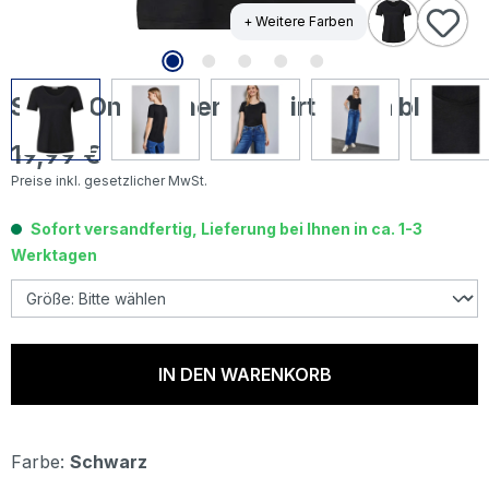
+ Weitere Farben
Street One Damen T-Shirt Gerda black
19,99 €
Regulärer Preis:
Preise inkl. gesetzlicher MwSt.
Sofort versandfertig, Lieferung bei Ihnen in ca. 1-3
Werktagen
IN DEN WARENKORB
Farbe:
Schwarz