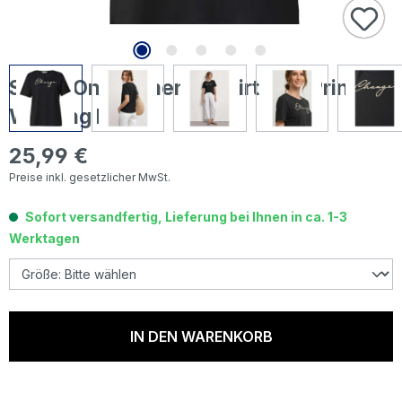
Street One Damen T-Shirt Puff Print
Wording black
25,99 €
Regulärer Preis:
Preise inkl. gesetzlicher MwSt.
Sofort versandfertig, Lieferung bei Ihnen in ca. 1-3
Werktagen
IN DEN WARENKORB