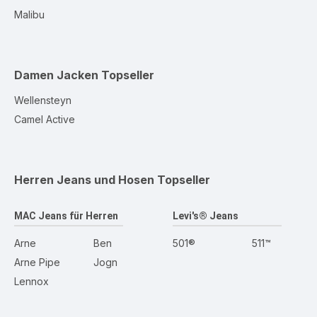
Malibu
Damen Jacken
Topseller
Wellensteyn
Camel Active
Herren Jeans und Hosen
Topseller
MAC Jeans für Herren
Levi's® Jeans
Arne
Ben
501®
511™
Arne Pipe
Jogn
Lennox