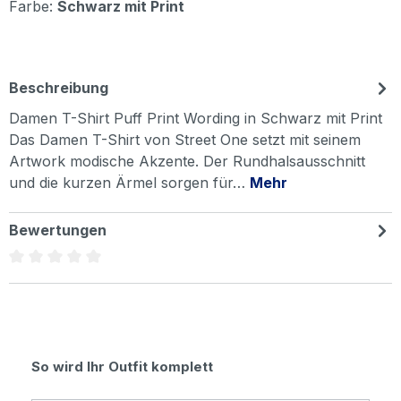
Farbe:
Schwarz mit Print
Beschreibung
Damen T-Shirt Puff Print Wording in Schwarz mit Print
Das Damen T-Shirt von Street One setzt mit seinem
Artwork modische Akzente. Der Rundhalsausschnitt
und die kurzen Ärmel sorgen für…
Mehr
Bewertungen
Durchschnittliche Bewertung von 0 von 5 Sternen
Produktgalerie überspringen
So wird Ihr Outfit komplett