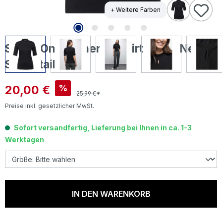
+ Weitere Farben
Street One Damen T-Shirt Turtle Neck
Slit Detail black
Verkaufspreis:
20,00 €
%
25,99 €*
Preise inkl. gesetzlicher MwSt.
Sofort versandfertig, Lieferung bei Ihnen in ca. 1-3
Werktagen
IN DEN WARENKORB