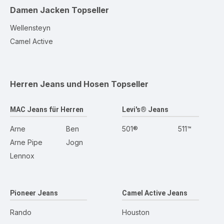
Damen Jacken
Topseller
Wellensteyn
Camel Active
Herren Jeans und Hosen
Topseller
MAC Jeans für Herren
Levi's® Jeans
Arne
Ben
501®
511™
Arne Pipe
Jogn
Lennox
Pioneer Jeans
Camel Active Jeans
Rando
Houston