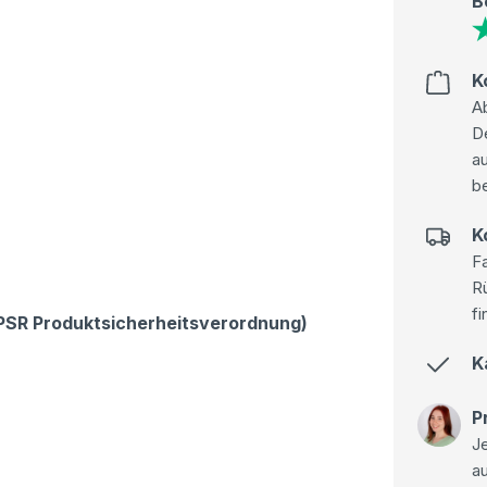
B
K
Ab
D
au
be
K
Fa
R
fi
GPSR Produktsicherheitsverordnung)
K
P
Je
a