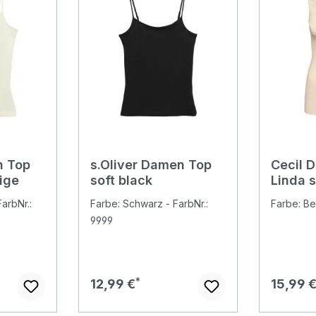
n Top
s.Oliver Damen Top
Cecil 
ige
soft black
Linda 
beige
arbNr.:
Farbe: Schwarz - FarbNr.:
Farbe: Be
9999
Regulärer Preis:
Regulär
12,99 €
15,99 