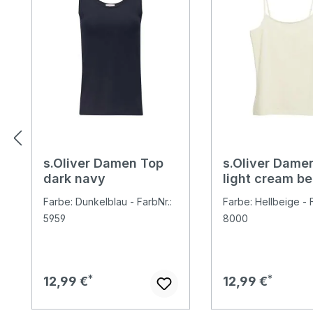
s.Oliver Damen Top
s.Oliver Dame
dark navy
light cream be
Farbe: Dunkelblau - FarbNr.:
Farbe: Hellbeige - F
5959
8000
Regulärer Preis:
Regulärer Preis:
12,99 €
12,99 €