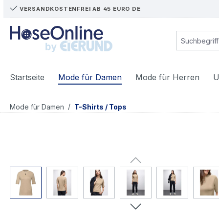
VERSANDKOSTENFREI AB 45 EURO DE
m Hauptinhalt springen
Zur Suche springen
Zur Hauptnavigation springen
Startseite
Mode für Damen
Mode für Herren
U
/
Mode für Damen
T-Shirts / Tops
Bildergalerie überspringen