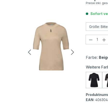
Preise inkl. ge
Sofort ve
Produkt
Farbe:
Beig
Weitere Far
Street 
Produktnum
EAN:
406304