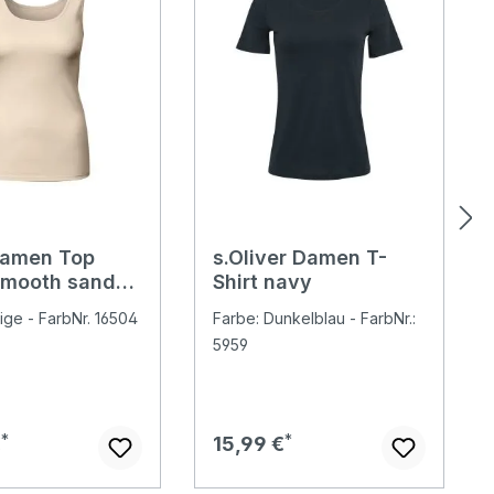
Damen Top
s.Oliver Damen T-
smooth sand
Shirt navy
ige - FarbNr. 16504
Farbe: Dunkelblau - FarbNr.:
5959
er Preis:
Regulärer Preis:
€
15,99 €