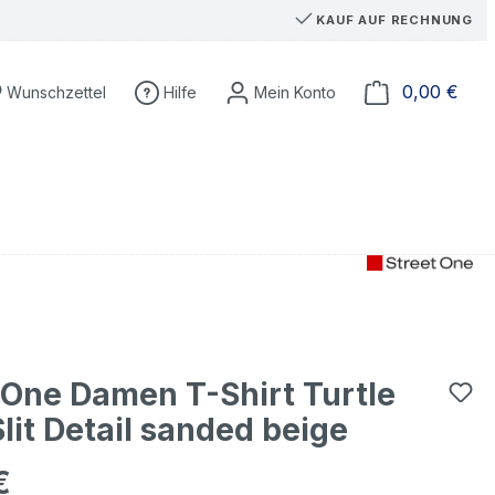
KAUF AUF RECHNUNG
Du hast 0 Produkte auf dem Merkzettel
Ware
0,00 €
Wunschzettel
Hilfe
 One Damen T-Shirt Turtle
lit Detail sanded beige
€
eis: