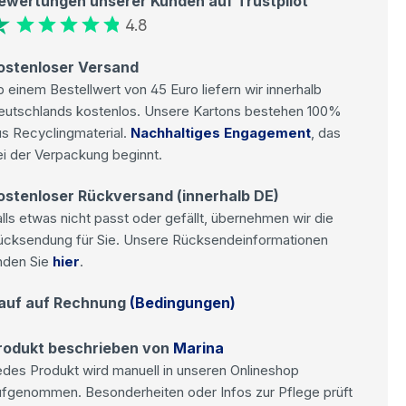
ewertungen unserer Kunden auf Trustpilot
4.8
ostenloser Versand
 einem Bestellwert von 45 Euro liefern wir innerhalb
eutschlands kostenlos. Unsere Kartons bestehen 100%
s Recyclingmaterial.
Nachhaltiges Engagement
, das
i der Verpackung beginnt.
ostenloser Rückversand (innerhalb DE)
lls etwas nicht passt oder gefällt, übernehmen wir die
ücksendung für Sie. Unsere Rücksendeinformationen
nden Sie
hier
.
auf auf Rechnung
(Bedingungen)
rodukt beschrieben von
Marina
des Produkt wird manuell in unseren Onlineshop
ufgenommen. Besonderheiten oder Infos zur Pflege prüft