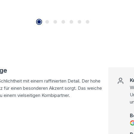
ige
K
hlichtheit mit einem raffinierten Detail. Der hohe
Wi
itz für einen besonderen Akzent sorgt. Das weiche
U
u einem vielseitigen Kombipartner.
u
B