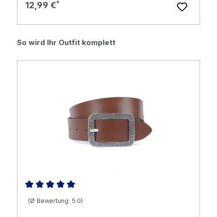
Regulärer Preis:
12,99 €
Produktgalerie überspringen
So wird Ihr Outfit komplett
Durchschnittliche Bewertung von 5 von 5 Sternen
(Ø Bewertung: 5.0)