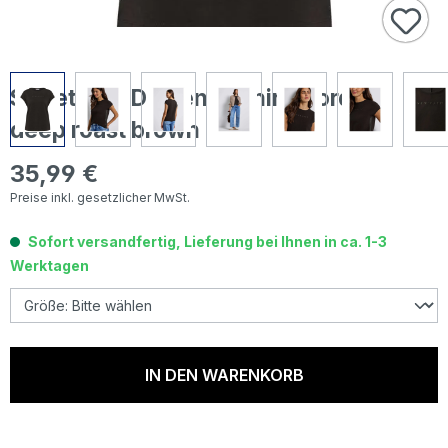
Street One Damen T-Shirt Wording
deep roast brown
35,99 €
Regulärer Preis:
Preise inkl. gesetzlicher MwSt.
Sofort versandfertig, Lieferung bei Ihnen in ca. 1-3
Werktagen
IN DEN WARENKORB