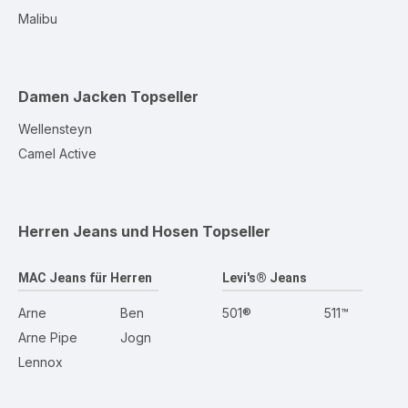
Malibu
Damen Jacken
Topseller
Wellensteyn
Camel Active
Herren Jeans und Hosen
Topseller
MAC Jeans für Herren
Levi's® Jeans
Arne
Ben
501®
511™
Arne Pipe
Jogn
Lennox