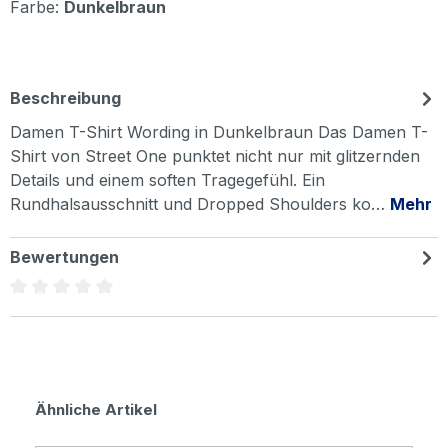
Farbe:
Dunkelbraun
Beschreibung
Damen T-Shirt Wording in Dunkelbraun Das Damen T-
Shirt von Street One punktet nicht nur mit glitzernden
Details und einem soften Tragegefühl. Ein
Rundhalsausschnitt und Dropped Shoulders ko…
Mehr
Bewertungen
Durchschnittliche Bewertung von 0 von 5 Sternen
Produktgalerie überspringen
Ähnliche Artikel