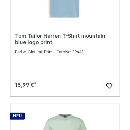
Tom Tailor Herren T-Shirt mountain
blue logo print
Farbe: Blau mit Print - FarbNr.: 39441
Regulärer Preis:
15,99 €
NEU