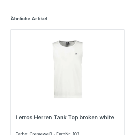
Produktgalerie überspringen
Ähnliche Artikel
Lerros Herren Tank Top broken white
Farbe: Cremeweiß - FarbNr.: 103