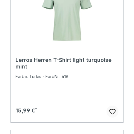
Lerros Herren T-Shirt light turquoise
mint
Farbe: Türkis - FarbNr.: 418
Regulärer Preis:
15,99 €