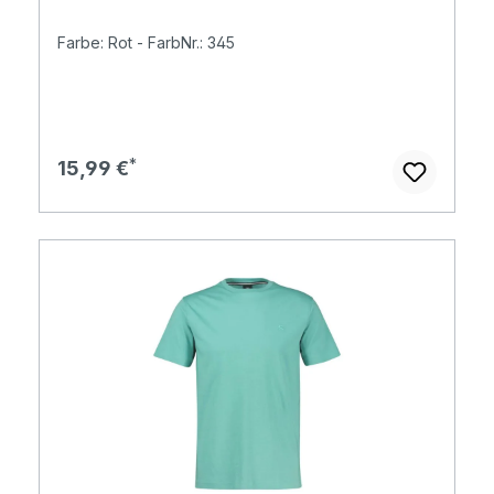
Farbe: Rot - FarbNr.: 345
Regulärer Preis:
15,99 €