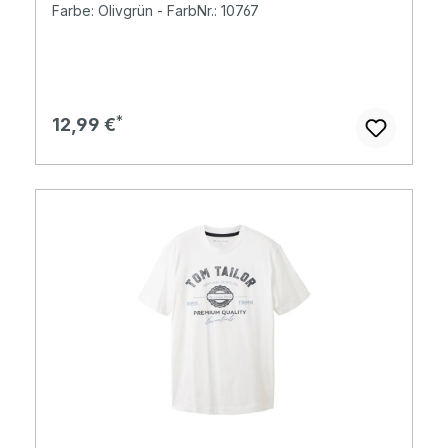
Farbe: Olivgrün - FarbNr.: 10767
Regulärer Preis:
12,99 €