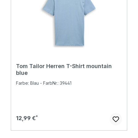
Tom Tailor Herren T-Shirt mountain
blue
Farbe: Blau - FarbNr.: 39441
Regulärer Preis:
12,99 €