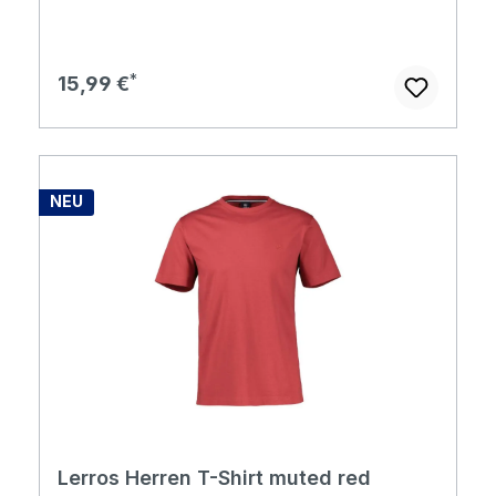
Regulärer Preis:
15,99 €
NEU
Lerros Herren T-Shirt muted red