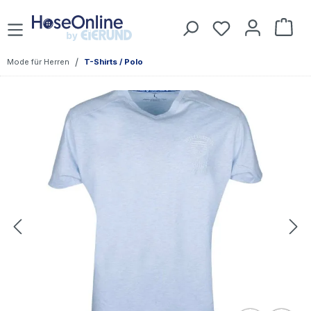
Zum Hauptinhalt springen
War
/
Mode für Herren
T-Shirts / Polo
Bildergalerie überspringen