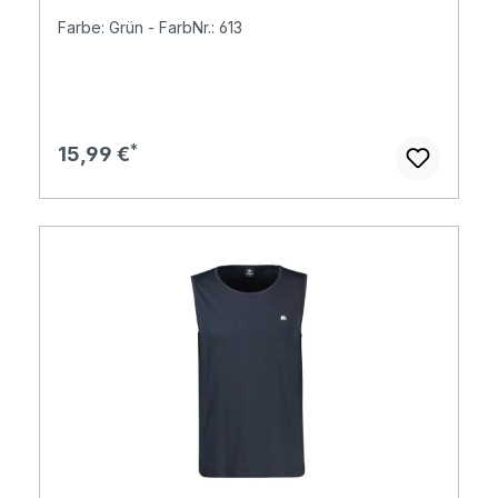
Farbe: Grün - FarbNr.: 613
Regulärer Preis:
15,99 €