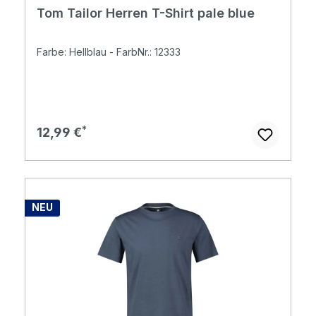
Tom Tailor Herren T-Shirt pale blue
Farbe: Hellblau - FarbNr.: 12333
Regulärer Preis:
12,99 €
NEU