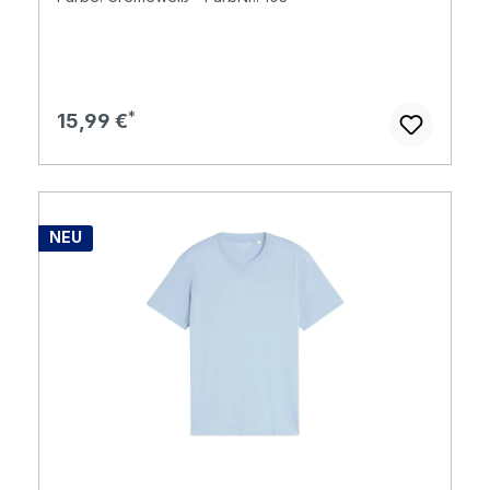
Regulärer Preis:
15,99 €
NEU