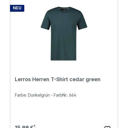
NEU
Lerros Herren T-Shirt cedar green
Farbe: Dunkelgrün - FarbNr.: 664
Regulärer Preis:
15,99 €