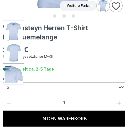
+ Weitere Farben
Wellensteyn Herren T-Shirt
lightbluemelange
29,50 €
Regulärer Preis:
Preise inkl. gesetzlicher MwSt.
Lieferzeit ca. 2-5 Tage
auswählen
Größe
Produkt Anzahl: Gib den gewünschten Wer
IN DEN WARENKORB