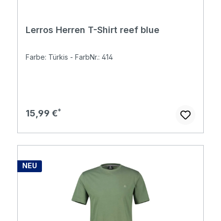
Lerros Herren T-Shirt reef blue
Farbe: Türkis - FarbNr.: 414
Regulärer Preis:
15,99 €
NEU