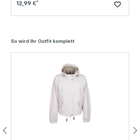
Regulärer Preis:
12,99 €
Produktgalerie überspringen
So wird Ihr Outfit komplett