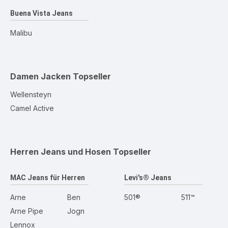
Buena Vista Jeans
Malibu
Damen Jacken
Topseller
Wellensteyn
Camel Active
Herren Jeans und Hosen
Topseller
MAC Jeans für Herren
Levi's® Jeans
Arne
Ben
501®
511™
Arne Pipe
Jogn
Lennox