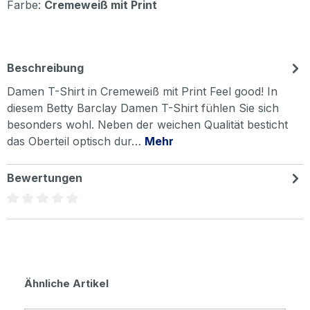
Farbe:
Cremeweiß mit Print
Beschreibung
Damen T-Shirt in Cremeweiß mit Print Feel good! In
diesem Betty Barclay Damen T-Shirt fühlen Sie sich
besonders wohl. Neben der weichen Qualität besticht
das Oberteil optisch dur…
Mehr
Bewertungen
Durchschnittliche Bewertung von 0 von 5 Sternen
Produktgalerie überspringen
Ähnliche Artikel