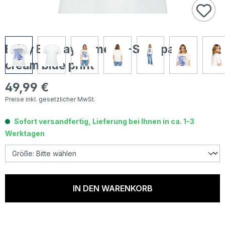
Betty Barclay Damen T-Shirt patch
cream blue print
49,99 €
Regulärer Preis:
Preise inkl. gesetzlicher MwSt.
Sofort versandfertig, Lieferung bei Ihnen in ca. 1-3
Werktagen
IN DEN WARENKORB