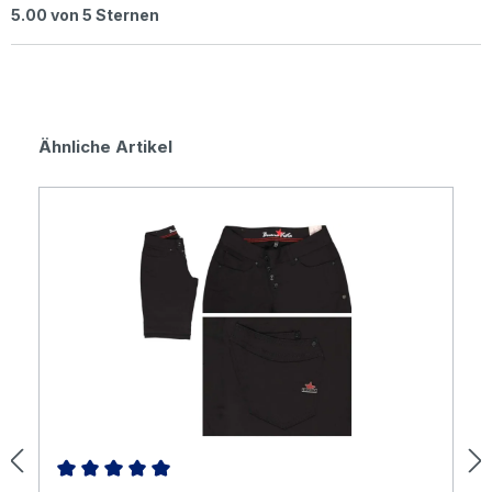
Durchschnittliche Bewertung von 5 von 5 Sternen
5.00 von 5 Sternen
Produktgalerie überspringen
Ähnliche Artikel