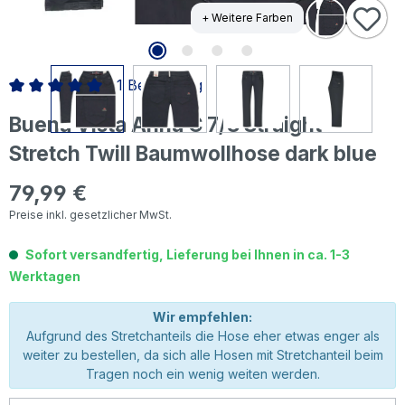
+ Weitere Farben
1 Bewertung
Durchschnittliche Bewertung von 5 von 5 Sternen
Buena Vista Anna C 7/8 Straight
Stretch Twill Baumwollhose dark blue
79,99 €
Regulärer Preis:
Preise inkl. gesetzlicher MwSt.
Sofort versandfertig, Lieferung bei Ihnen in ca. 1-3
Werktagen
Wir empfehlen:
Aufgrund des Stretchanteils die Hose eher etwas enger als
weiter zu bestellen, da sich alle Hosen mit Stretchanteil beim
Tragen noch ein wenig weiten werden.