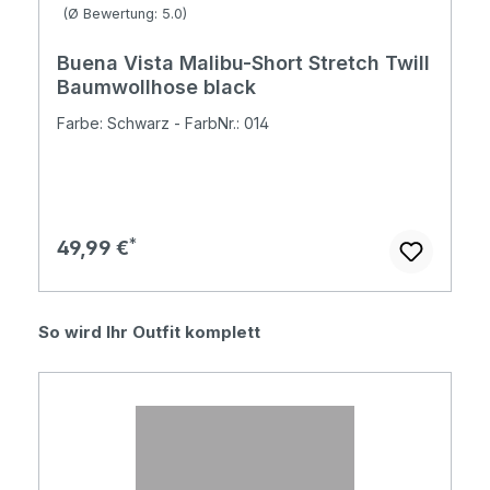
Durchschnittliche Bewertung von 5 von 5 Sternen
(Ø Bewertung: 5.0)
Buena Vista Malibu-Short Stretch Twill
Baumwollhose black
Farbe: Schwarz - FarbNr.: 014
Regulärer Preis:
49,99 €
Produktgalerie überspringen
So wird Ihr Outfit komplett