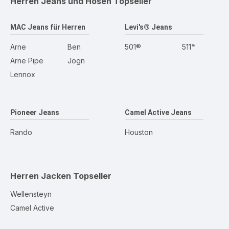
Herren Jeans und Hosen
Topseller
MAC Jeans für Herren
Levi's® Jeans
Arne
Ben
501®
511™
Arne Pipe
Jogn
Lennox
Pioneer Jeans
Camel Active Jeans
Rando
Houston
Herren Jacken
Topseller
Wellensteyn
Camel Active