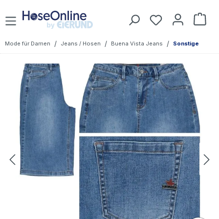
Zum Hauptinhalt springen
Du hast 0 Prod
War
/
/
/
Mode für Damen
Jeans / Hosen
Buena Vista Jeans
Sonstige
Bildergalerie überspringen