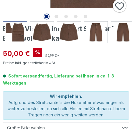
Buena Vista Chino-Short Summer Twill
Baumwollhose kaffee
Verkaufspreis:
50,00 €
%
59,99 €*
Preise inkl. gesetzlicher MwSt.
Sofort versandfertig, Lieferung bei Ihnen in ca. 1-3
Werktagen
Wir empfehlen:
Aufgrund des Stretchanteils die Hose eher etwas enger als
weiter zu bestellen, da sich alle Hosen mit Stretchanteil beim
Tragen noch ein wenig weiten werden.