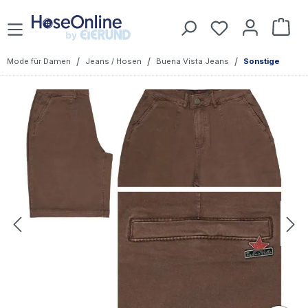
Zum Hauptinhalt springen
Du hast 0 Prod
War
/
/
/
Mode für Damen
Jeans / Hosen
Buena Vista Jeans
Sonstige
Bildergalerie überspringen