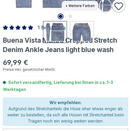
+ Weitere Farben
1 Bewertung
Durchschnittliche Bewertung von 5 von 5 Sternen
Buena Vista Malibu Cropped Stretch
Denim Ankle Jeans light blue wash
69,99 €
Regulärer Preis:
Preise inkl. gesetzlicher MwSt.
Sofort versandfertig, Lieferung bei Ihnen in ca. 1-3
Werktagen
Wir empfehlen:
Aufgrund des Stretchanteils die Hose eher etwas enger als
weiter zu bestellen, da sich alle Hosen mit Stretchanteil beim
Tragen noch ein wenig weiten werden.