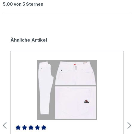
Durchschnittliche Bewertung von 5 von 5 Sternen
5.00 von 5 Sternen
Produktgalerie überspringen
Ähnliche Artikel