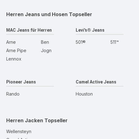
Herren Jeans und Hosen
Topseller
MAC Jeans für Herren
Levi's® Jeans
Arne
Ben
501®
511™
Arne Pipe
Jogn
Lennox
Pioneer Jeans
Camel Active Jeans
Rando
Houston
Herren Jacken
Topseller
Wellensteyn