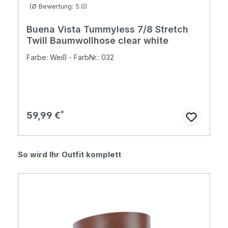
Durchschnittliche Bewertung von 5 von 5 Sternen
(Ø Bewertung: 5.0)
Buena Vista Tummyless 7/8 Stretch
Twill Baumwollhose clear white
Farbe: Weiß - FarbNr.: 032
Regulärer Preis:
59,99 €
Produktgalerie überspringen
So wird Ihr Outfit komplett