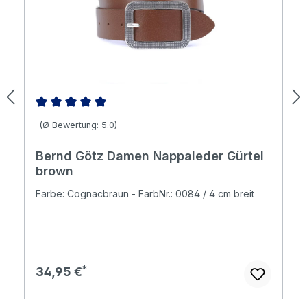
Durchschnittliche Bewertung von 5 von 5 Sternen
(Ø Bewertung: 5.0)
Bernd Götz Damen Nappaleder Gürtel
brown
Farbe: Cognacbraun - FarbNr.: 0084 / 4 cm breit
Regulärer Preis:
34,95 €