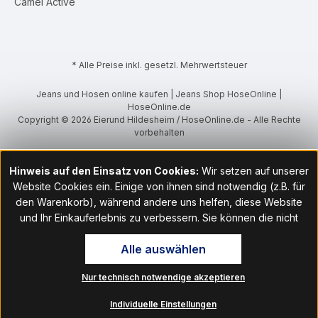
Camel Active
* Alle Preise inkl. gesetzl. Mehrwertsteuer
Jeans und Hosen online kaufen | Jeans Shop HoseOnline |
HoseOnline.de
Copyright © 2026 Eierund Hildesheim / HoseOnline.de - Alle Rechte
vorbehalten
Hinweis auf den Einsatz von Cookies:
Wir setzen auf unserer
Website Cookies ein. Einige von ihnen sind notwendig (z.B. für
den Warenkorb), während andere uns helfen, diese Website
und Ihr Einkauferlebnis zu verbessern. Sie können die nicht
notwendigen Cookies mit Klick auf „OK“ akzeptieren oder per
Alle auswählen
Klick auf "Nur technisch notwendige akzeptieren" ablehnen. Den
Zugang zu den Cookie-Einstellungen finden Sie im Fußbereich
Nur technisch notwendige akzeptieren
unserer Website im Menüpunkt „Informationen“. Dort können Sie
die Einstellungen jederzeit ändern.
Individuelle Einstellungen