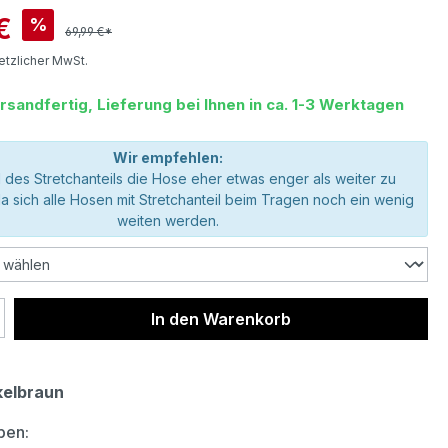
is:
€
%
69,99 €*
setzlicher MwSt.
rsandfertig, Lieferung bei Ihnen in ca. 1-3 Werktagen
Wir empfehlen:
 des Stretchanteils die Hose eher etwas enger als weiter zu
da sich alle Hosen mit Stretchanteil beim Tragen noch ein wenig
weiten werden.
 Anzahl: Gib den gewünschten Wert ein 
In den Warenkorb
elbraun
auswählen
ben: