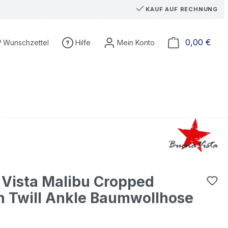
KAUF AUF RECHNUNG
Du hast 0 Produkte auf dem Merkzettel
Ware
0,00 €
Wunschzettel
Hilfe
Vista Malibu Cropped
h Twill Ankle Baumwollhose