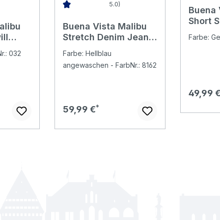
5.0)
Buena 
Bewertung von 5 von 5 Sternen
Durchschnittliche Bewertung von 5 von 5 Ster
Short 
alibu
Buena Vista Malibu
Baumw
ll
Stretch Denim Jeans
Farbe: Ge
butterm
light stone blue
r.: 032
Farbe: Hellblau
fringe
angewaschen - FarbNr.: 8162
Regulär
49,99 
Regulärer Preis:
59,99 €