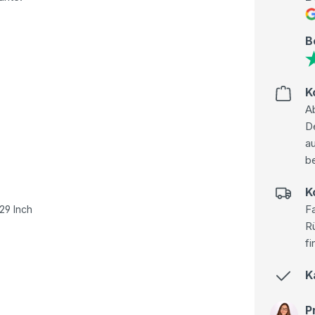
B
K
Ab
D
au
be
K
Fa
29 Inch
R
fi
K
P