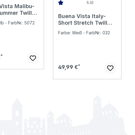
5.0)
Vista Malibu-
nen
Durchschnittliche Bewertung von 5 v
Summer Twill
Buena Vista Italy-
ollhose
Short Stretch Twill
lb - FarbNr.: 5072
ilk
Baumwollhose white
Farbe: Weiß - FarbNr.: 032
er Preis:
€
Regulärer Preis:
49,99 €