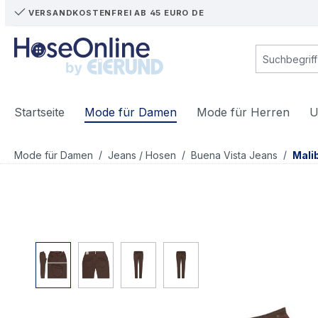
VERSANDKOSTENFREI AB 45 EURO DE
m Hauptinhalt springen
Zur Suche springen
Zur Hauptnavigation springen
Startseite
Mode für Damen
Mode für Herren
U
/
/
/
Mode für Damen
Jeans / Hosen
Buena Vista Jeans
Mali
Bildergalerie überspringen