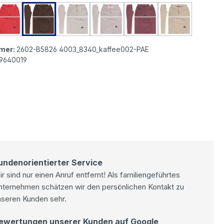
ista Malibu Cropped Stretch Twill Ankle Baumwollhose ec
Buena Vista Malibu Cropped Stretch Twill Ankle Baumwol
Buena Vista Malibu Cropped Stretch Twill Ankl
Buena Vista Malibu Cropped Stretch Tw
Buena Vista Malibu Cropped St
Buena Vista Malibu C
Buena Vista 
mer:
2602-B5826 4003_8340_kaffee002-PAE
9640019
undenorientierter Service
r sind nur einen Anruf entfernt! Als familiengeführtes
nternehmen schätzen wir den persönlichen Kontakt zu
nseren Kunden sehr.
ewertungen unserer Kunden auf Google