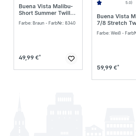
5.0)
Buena Vista Malibu-
Durchschnittliche 
Short Summer Twill
Buena Vista M
Baumwollhose kaffee
7/8 Stretch Twi
Farbe: Braun - FarbNr.: 8340
Baumwollhose
Farbe: Weiß - FarbN
classic white 
Regulärer Preis:
49,99 €
Regulärer Preis:
59,99 €