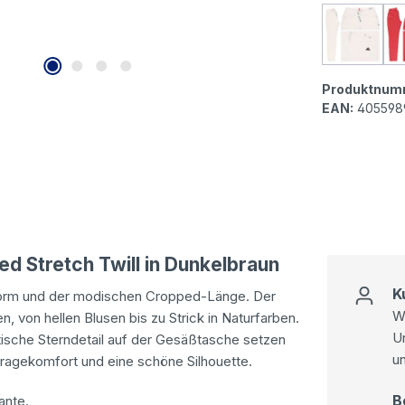
Buena V
Produktnum
EAN:
405598
 Stretch Twill in Dunkelbraun
K
form und der modischen Cropped-Länge. Der
Wi
n, von hellen Blusen bis zu Strick in Naturfarben.
U
stische Sterndetail auf der Gesäßtasche setzen
u
Tragekomfort und eine schöne Silhouette.
B
ante.