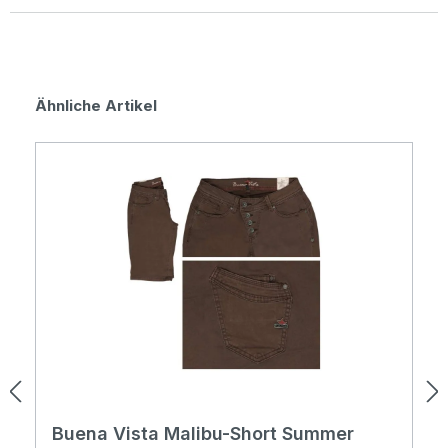
Durchschnittliche Bewertung von 0 von 5 Sternen
Produktgalerie überspringen
Ähnliche Artikel
Buena Vista Malibu-Short Summer