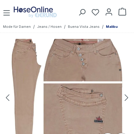
Zum Hauptinhalt springen
Du hast 0 Prod
War
/
/
/
Mode für Damen
Jeans / Hosen
Buena Vista Jeans
Malibu
Bildergalerie überspringen