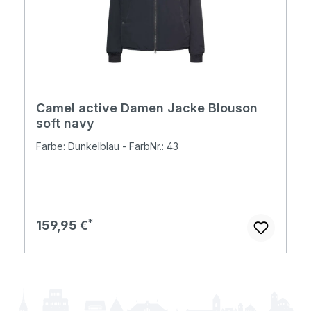
Camel active Damen Jacke Blouson
soft navy
Farbe: Dunkelblau - FarbNr.: 43
Regulärer Preis:
159,95 €