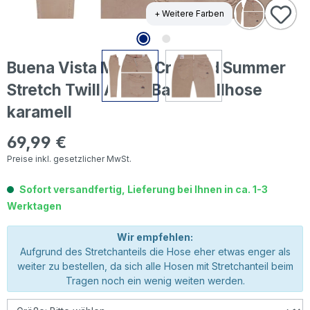
+ Weitere Farben
Buena Vista Malibu Cropped Summer
Stretch Twill Ankle Baumwollhose
karamell
69,99 €
Regulärer Preis:
Preise inkl. gesetzlicher MwSt.
Sofort versandfertig, Lieferung bei Ihnen in ca. 1-3
Werktagen
Wir empfehlen:
Aufgrund des Stretchanteils die Hose eher etwas enger als
weiter zu bestellen, da sich alle Hosen mit Stretchanteil beim
Tragen noch ein wenig weiten werden.