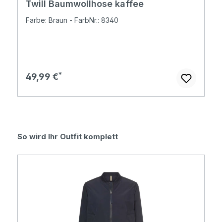
Twill Baumwollhose kaffee
Farbe: Braun - FarbNr.: 8340
Regulärer Preis:
49,99 €
Produktgalerie überspringen
So wird Ihr Outfit komplett