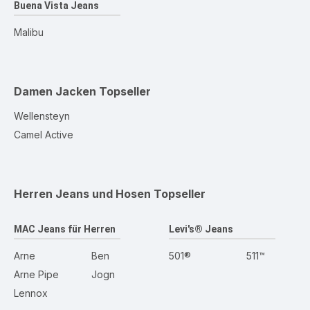
Buena Vista Jeans
Malibu
Damen Jacken
Topseller
Wellensteyn
Camel Active
Herren Jeans und Hosen
Topseller
MAC Jeans für Herren
Levi's® Jeans
Arne
Ben
501®
511™
Arne Pipe
Jogn
Lennox