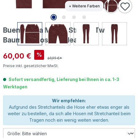
+ Weitere Farben
Buena Vista Malibu Stretch Twill
Baumwollhose bordeaux
Verkaufspreis:
60,00 €
%
69,99 €*
Preise inkl. gesetzlicher MwSt.
Sofort versandfertig, Lieferung bei Ihnen in ca. 1-3
Werktagen
Wir empfehlen:
Aufgrund des Stretchanteils die Hose eher etwas enger als
weiter zu bestellen, da sich alle Hosen mit Stretchanteil beim
Tragen noch ein wenig weiten werden.