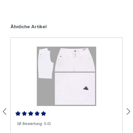
Produktgalerie überspringen
Ähnliche Artikel
Durchschnittliche Bewertung von 5 von 5 Sternen
(Ø Bewertung: 5.0)