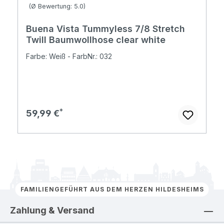
Durchschnittliche Bewertung von 5 von 5 Sternen
(Ø Bewertung: 5.0)
Buena Vista Tummyless 7/8 Stretch
Twill Baumwollhose clear white
Farbe: Weiß - FarbNr.: 032
Regulärer Preis:
59,99 €
FAMILIENGEFÜHRT AUS DEM HERZEN HILDESHEIMS
Zahlung & Versand