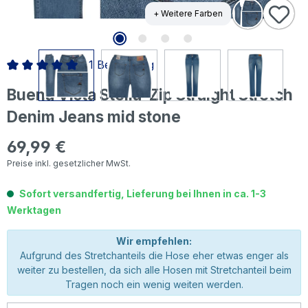
+ Weitere Farben
1 Bewertung
Durchschnittliche Bewertung von 5 von 5 Sternen
Buena Vista Stella-Zip Straight Stretch
Denim Jeans mid stone
69,99 €
Regulärer Preis:
Preise inkl. gesetzlicher MwSt.
Sofort versandfertig, Lieferung bei Ihnen in ca. 1-3
Werktagen
Wir empfehlen:
Aufgrund des Stretchanteils die Hose eher etwas enger als
weiter zu bestellen, da sich alle Hosen mit Stretchanteil beim
Tragen noch ein wenig weiten werden.