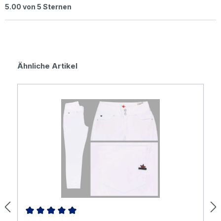
Durchschnittliche Bewertung von 5 von 5 Sternen
5.00 von 5 Sternen
Produktgalerie überspringen
Ähnliche Artikel