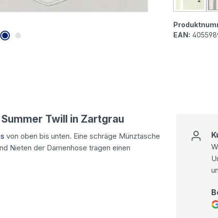
Buena V
Produktnum
EAN:
405598
ummer Twill in Zartgrau
K
ss
von oben bis unten. Eine schräge Münztasche
Wi
 und Nieten der Damenhose tragen einen
U
u
B