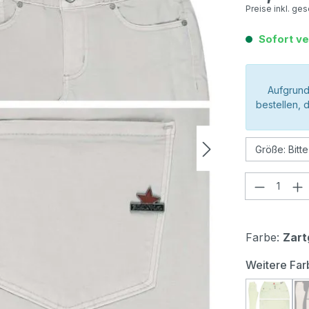
Preise inkl. ge
Sofort ve
Aufgrund
bestellen, 
Produkt
Farbe:
Zart
Weitere Far