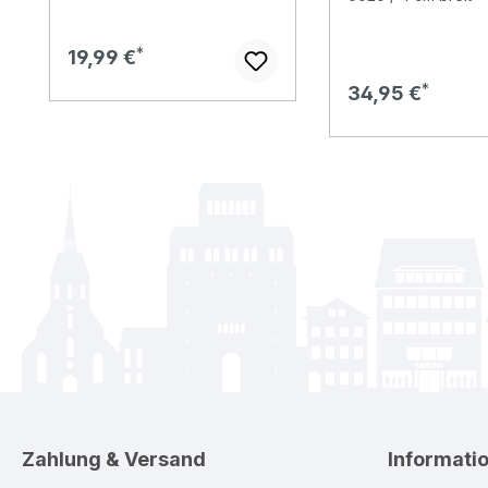
Regulärer Preis:
19,99 €
Regulärer Preis:
34,95 €
Zahlung & Versand
Informati