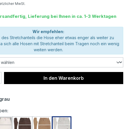
setzlicher MwSt.
rsandfertig, Lieferung bei Ihnen in ca. 1-3 Werktagen
Wir empfehlen:
 des Stretchanteils die Hose eher etwas enger als weiter zu
da sich alle Hosen mit Stretchanteil beim Tragen noch ein wenig
weiten werden.
 Anzahl: Gib den gewünschten Wert ein 
In den Warenkorb
grau
auswählen
ben: