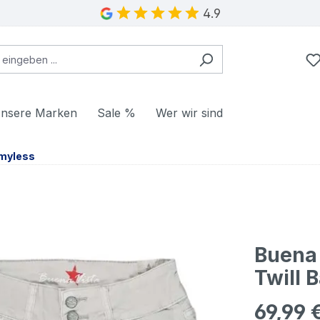
4.9
nsere Marken
Sale %
Wer wir sind
myless
Buena
Twill 
69,99 
Regulärer Pr