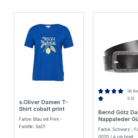
Produktgalerie überspringen
(Ø Be
5.0)
s.Oliver Damen T-
Durchschnittliche 
Shirt cobalt print
Bernd Götz D
Nappaleder Gü
Farbe: Blau mit Print -
black
FarbNr.: 56D1
Farbe: Schwarz - Fa
0020 / 4 cm breit