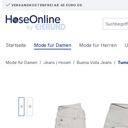
VERSANDKOSTENFREI AB 45 EURO DE
m Hauptinhalt springen
Zur Suche springen
Zur Hauptnavigation springen
Startseite
Mode für Damen
Mode für Herren
U
/
/
/
Mode für Damen
Jeans / Hosen
Buena Vista Jeans
Tum
Bildergalerie überspringen