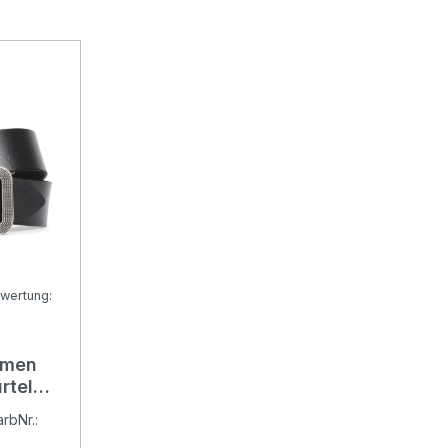
wertung:
Bewertung von 5 von 5 Sternen
amen
rtel
rbNr.: