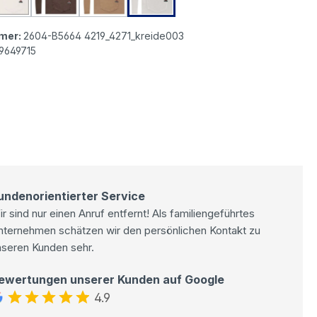
ista Tummyless Summer Twill Baumwollhose buttermilk
Buena Vista Tummyless Summer Twill Baumwollhose ecr
Buena Vista Tummyless Summer Twill Baumwoll
Buena Vista Tummyless Summer Twill 
Buena Vista Tummyless Summe
mer:
2604-B5664 4219_4271_kreide003
9649715
undenorientierter Service
r sind nur einen Anruf entfernt! Als familiengeführtes
nternehmen schätzen wir den persönlichen Kontakt zu
nseren Kunden sehr.
ewertungen unserer Kunden auf Google
4.9