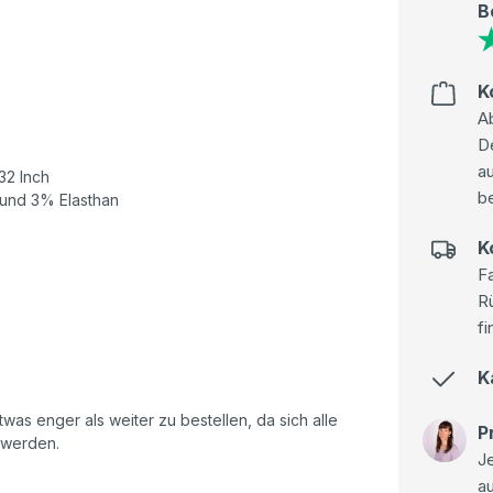
B
K
Ab
D
au
32 Inch
be
und 3% Elasthan
K
Fa
R
fi
K
as enger als weiter zu bestellen, da sich alle
P
 werden.
Je
a