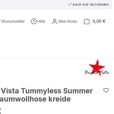
KAUF AUF RECHNUNG
Du hast 0 Produkte auf dem Merkzettel
Ware
0,00 €
Wunschzettel
Hilfe
 Vista Tummyless Summer
Baumwollhose kreide
€
eis: