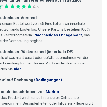
ewertungen unserer Kunden auf Trustpilot
4.8
ostenloser Versand
 einem Bestellwert von 45 Euro liefern wir innerhalb
eutschlands kostenlos. Unsere Kartons bestehen 100%
s Recyclingmaterial.
Nachhaltiges Engagement
, das
i der Verpackung beginnt.
ostenloser Rückversand (innerhalb DE)
lls etwas nicht passt oder gefällt, übernehmen wir die
ücksendung für Sie. Unsere Rücksendeinformationen
nden Sie
hier
.
auf auf Rechnung
(Bedingungen)
rodukt beschrieben von
Marina
des Produkt wird manuell in unseren Onlineshop
ufgenommen. Besonderheiten oder Infos zur Pflege prüft