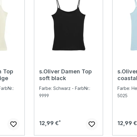
n Top
s.Oliver Damen Top
s.Oliv
ige
soft black
coastal
arbNr.:
Farbe: Schwarz - FarbNr.:
Farbe: Hel
9999
5025
Regulärer Preis:
Regulär
12,99 €
12,99 