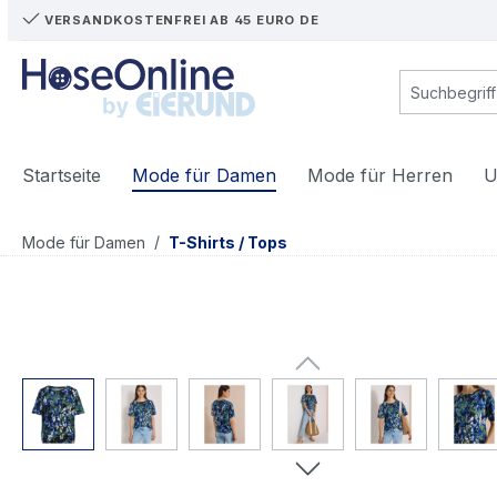
VERSANDKOSTENFREI AB 45 EURO DE
m Hauptinhalt springen
Zur Suche springen
Zur Hauptnavigation springen
Startseite
Mode für Damen
Mode für Herren
U
/
Mode für Damen
T-Shirts / Tops
Bildergalerie überspringen