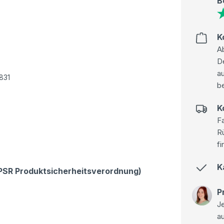
B
K
Ab
D
au
6831
be
K
Fa
R
fi
K
GPSR Produktsicherheitsverordnung)
P
Je
a