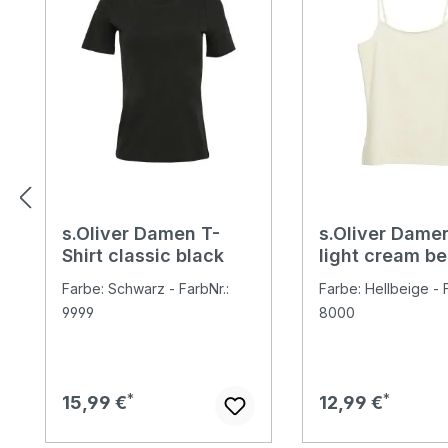
s.Oliver Damen T-
s.Oliver Dame
Shirt classic black
light cream be
Farbe: Schwarz - FarbNr.:
Farbe: Hellbeige - F
9999
8000
Regulärer Preis:
Regulärer Preis:
15,99 €
12,99 €