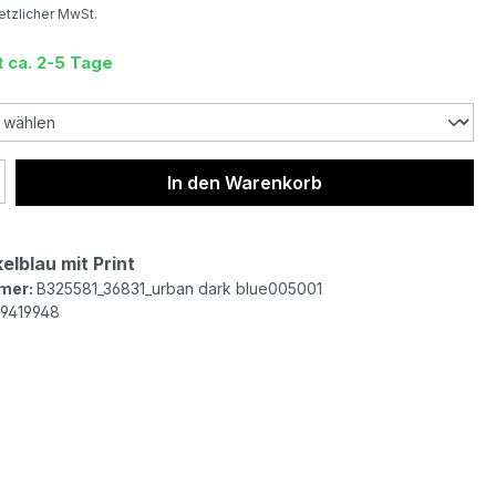
setzlicher MwSt.
t ca. 2-5 Tage
 Anzahl: Gib den gewünschten Wert ein 
In den Warenkorb
elblau mit Print
mer:
B325581_36831_urban dark blue005001
9419948