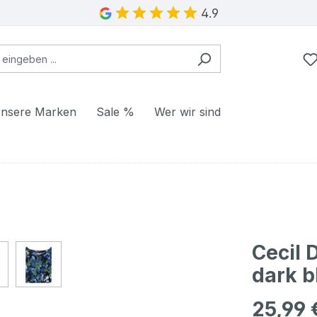
4.9
nsere Marken
Sale %
Wer wir sind
Cecil 
dark b
25,99 
Regulärer Pr