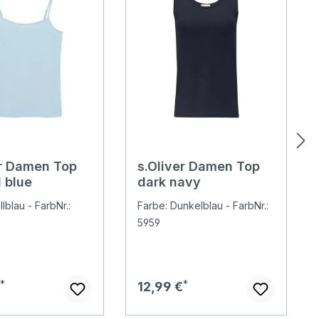
er Damen Top
s.Oliver Damen Top
 blue
dark navy
lblau - FarbNr.:
Farbe: Dunkelblau - FarbNr.:
5959
er Preis:
Regulärer Preis:
€
12,99 €