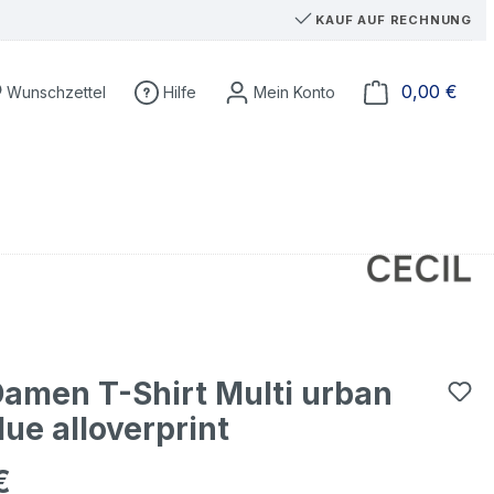
KAUF AUF RECHNUNG
Du hast 0 Produkte auf dem Merkzettel
Ware
0,00 €
Wunschzettel
Hilfe
Damen T-Shirt Multi urban
lue alloverprint
€
eis: