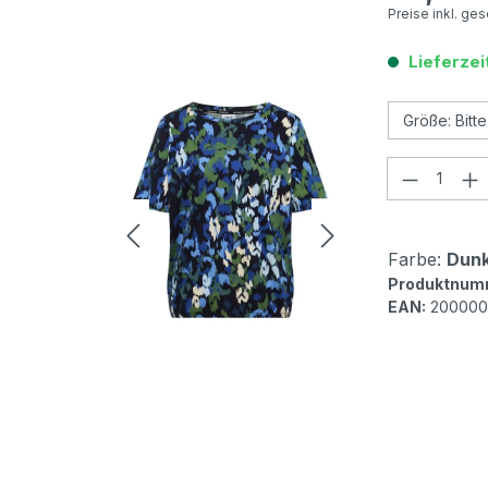
Preise inkl. ge
Lieferzei
Produkt
Farbe:
Dunk
Produktnum
EAN:
200000