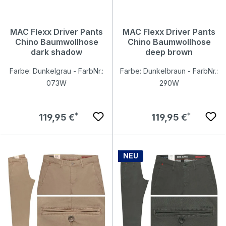
MAC Flexx Driver Pants
MAC Flexx Driver Pants
Chino Baumwollhose
Chino Baumwollhose
dark shadow
deep brown
Farbe: Dunkelgrau - FarbNr.:
Farbe: Dunkelbraun - FarbNr.:
073W
290W
Regulärer Preis:
Regulärer Preis:
119,95 €
119,95 €
NEU