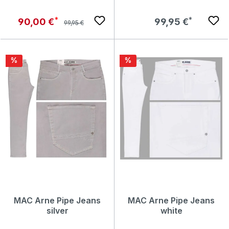
Regulärer Preis:
Verkaufspreis:
Regulärer Preis:
90,00 €
99,95 €
99,95 €
Rabatt
Rabatt
%
%
MAC Arne Pipe Jeans
MAC Arne Pipe Jeans
silver
white