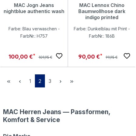
MAC Jogn Jeans
MAC Lennox Chino
nightblue authentic wash
Baumwollhose dark
indigo printed
Farbe: Blau verwaschen -
Farbe: Dunkelblau mit Print -
FarbNr.: H757
FarbNr.: 186B
Regulärer Preis:
Regulärer Preis:
Verkaufspreis:
Verkaufspreis:
100,00 €
90,00 €
109,95 €
99,95 €
Seite
Seite
Seite
1
2
3
MAC Herren Jeans — Passformen,
Komfort & Service