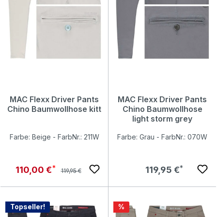
MAC Flexx Driver Pants
MAC Flexx Driver Pants
Chino Baumwollhose kitt
Chino Baumwollhose
light storm grey
Farbe: Beige - FarbNr.: 211W
Farbe: Grau - FarbNr.: 070W
Regulärer Preis:
Verkaufspreis:
Regulärer Preis:
110,00 €
119,95 €
119,95 €
Rabatt
Topseller!
%