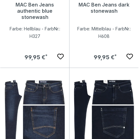
MAC Ben Jeans
MAC Ben Jeans dark
authentic blue
stonewash
stonewash
Farbe: Hellblau - FarbNr.:
Farbe: Mittelblau - FarbNr.:
H327
H608
Regulärer Preis:
Regulärer Preis:
99,95 €
99,95 €