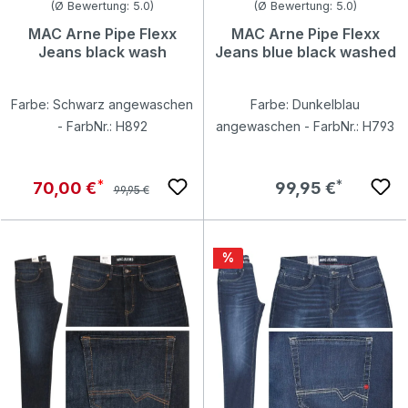
Durchschnittliche Bewertung von 5 von 5 Sternen
Durchschnittliche Bewertung v
(Ø Bewertung: 5.0)
(Ø Bewertung: 5.0)
MAC Arne Pipe Flexx
MAC Arne Pipe Flexx
Jeans black wash
Jeans blue black washed
Farbe: Schwarz angewaschen
Farbe: Dunkelblau
- FarbNr.: H892
angewaschen - FarbNr.: H793
Regulärer Preis:
Verkaufspreis:
Regulärer Preis:
70,00 €
99,95 €
99,95 €
Rabatt
%