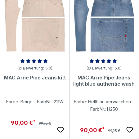
Durchschnittliche Bewertung von 5 von 5 Sternen
Durchschnittliche Bewertung v
(Ø Bewertung: 5.0)
(Ø Bewertung: 5.0)
MAC Arne Pipe Jeans kitt
MAC Arne Pipe Jeans
light blue authentic wash
Farbe: Beige - FarbNr.: 211W
Farbe: Hellblau verwaschen -
FarbNr.: H250
Regulärer Preis:
Verkaufspreis:
90,00 €
99,95 €
Regulärer Preis:
Verkaufspreis:
90,00 €
99,95 €