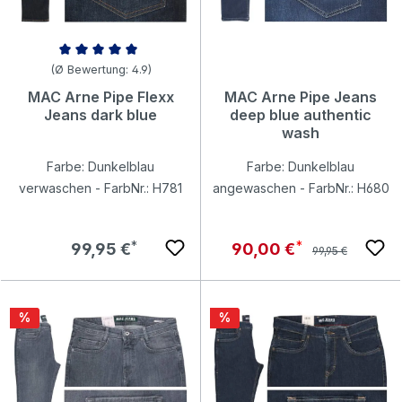
Durchschnittliche Bewertung von 4.92 von 5 Sternen
(Ø Bewertung: 4.9)
MAC Arne Pipe Flexx
MAC Arne Pipe Jeans
Jeans dark blue
deep blue authentic
wash
Farbe: Dunkelblau
Farbe: Dunkelblau
verwaschen - FarbNr.: H781
angewaschen - FarbNr.: H680
Regulärer Preis:
Regulärer Preis:
Verkaufspreis:
99,95 €
90,00 €
99,95 €
Rabatt
Rabatt
%
%