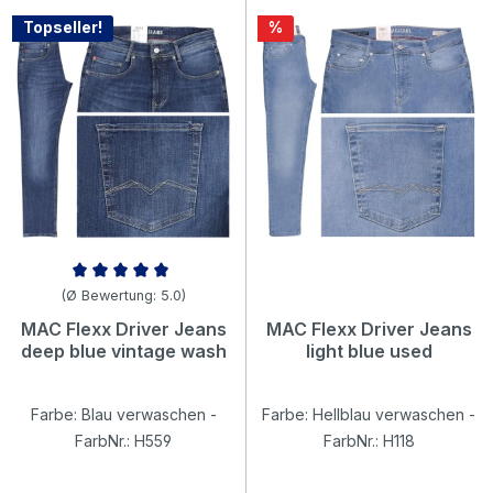
Rabatt
Topseller!
%
Durchschnittliche Bewertung von 5 von 5 Sternen
(Ø Bewertung: 5.0)
MAC Flexx Driver Jeans
MAC Flexx Driver Jeans
deep blue vintage wash
light blue used
Farbe: Blau verwaschen -
Farbe: Hellblau verwaschen -
FarbNr.: H559
FarbNr.: H118