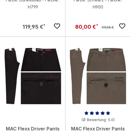
H799
H900
Regulärer Preis:
Regulärer Preis:
Verkaufspreis:
119,95 €
80,00 €
119,95 €
Durchschnittliche Bewertung v
(Ø Bewertung: 5.0)
MAC Flexx Driver Pants
MAC Flexx Driver Pants