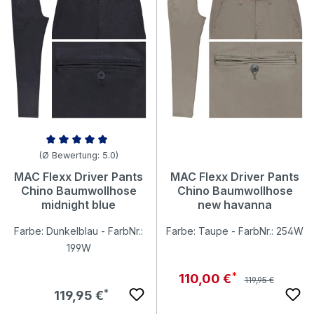
Durchschnittliche Bewertung von 5 von 5 Sternen
(Ø Bewertung: 5.0)
MAC Flexx Driver Pants
MAC Flexx Driver Pants
Chino Baumwollhose
Chino Baumwollhose
midnight blue
new havanna
Farbe: Dunkelblau - FarbNr.:
Farbe: Taupe - FarbNr.: 254W
199W
Regulärer Preis:
Verkaufspreis:
110,00 €
119,95 €
Regulärer Preis:
119,95 €