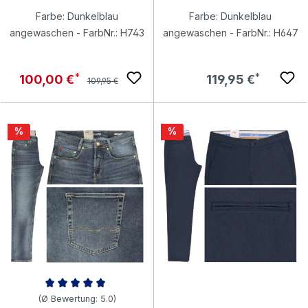
Farbe: Dunkelblau
Farbe: Dunkelblau
angewaschen - FarbNr.: H743
angewaschen - FarbNr.: H647
Regulärer Preis:
Verkaufspreis:
Regulärer Preis:
100,00 €
119,95 €
109,95 €
Rabatt
Rabatt
%
%
Durchschnittliche Bewertung von 5 von 5 Sternen
(Ø Bewertung: 5.0)