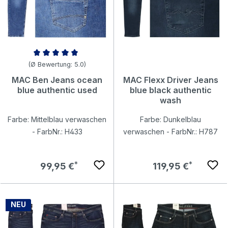
Durchschnittliche Bewertung von 5 von 5 Sternen
(Ø Bewertung: 5.0)
MAC Ben Jeans ocean
MAC Flexx Driver Jeans
blue authentic used
blue black authentic
wash
Farbe: Mittelblau verwaschen
Farbe: Dunkelblau
- FarbNr.: H433
verwaschen - FarbNr.: H787
Regulärer Preis:
Regulärer Preis:
99,95 €
119,95 €
NEU