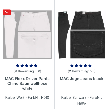
Rabatt
%
Durchschnittliche Bewertung von 5 von 5 Sternen
Durchschnittliche Bewertung v
(Ø Bewertung: 5.0)
(Ø Bewertung: 5.0)
MAC Flexx Driver Pants
MAC Jogn Jeans black
Chino Baumwollhose
white
Farbe: Weiß - FarbNr.: H010
Farbe: Schwarz - FarbNr.:
H896