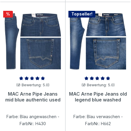
Rabatt
%
Topseller!
Durchschnittliche Bewertung von 5 von 5 Sternen
Durchschnittliche Bewertung v
(Ø Bewertung: 5.0)
(Ø Bewertung: 5.0)
MAC Arne Pipe Jeans
MAC Arne Pipe Jeans old
mid blue authentic used
legend blue washed
Farbe: Blau angewaschen -
Farbe: Blau verwaschen -
FarbNr.: H430
FarbNr.: H662