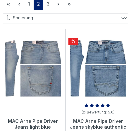
Seite
Seite
Seite
1
2
3
Rabatt
%
Durchschnittliche Bewertung v
(Ø Bewertung: 5.0)
MAC Arne Pipe Driver
MAC Arne Pipe Driver
Jeans light blue
Jeans skyblue authentic