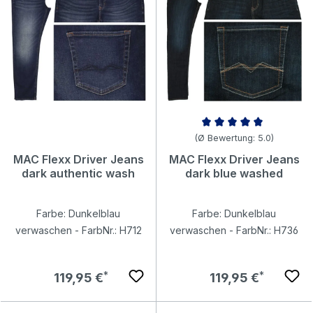
Durchschnittliche Bewertung v
(Ø Bewertung: 5.0)
MAC Flexx Driver Jeans
MAC Flexx Driver Jeans
dark authentic wash
dark blue washed
Farbe: Dunkelblau
Farbe: Dunkelblau
verwaschen - FarbNr.: H712
verwaschen - FarbNr.: H736
Regulärer Preis:
Regulärer Preis:
119,95 €
119,95 €