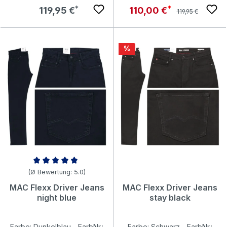
Regulärer Preis:
Regulärer Preis:
Verkaufspreis:
119,95 €
110,00 €
119,95 €
Rabatt
%
Durchschnittliche Bewertung von 5 von 5 Sternen
(Ø Bewertung: 5.0)
MAC Flexx Driver Jeans
MAC Flexx Driver Jeans
night blue
stay black
Farbe: Dunkelblau - FarbNr.:
Farbe: Schwarz - FarbNr.: