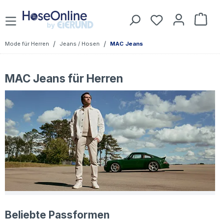
Zum Hauptinhalt springen
Du hast 0 Prod
War
/
/
Mode für Herren
Jeans / Hosen
MAC Jeans
MAC Jeans
für Herren
Beliebte Passformen