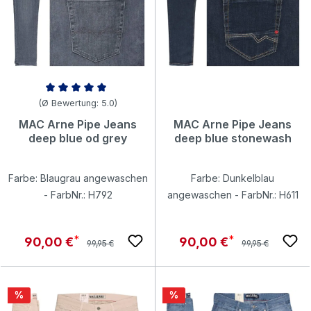
Durchschnittliche Bewertung von 5 von 5 Sternen
(Ø Bewertung: 5.0)
MAC Arne Pipe Jeans
MAC Arne Pipe Jeans
deep blue od grey
deep blue stonewash
Farbe: Blaugrau angewaschen
Farbe: Dunkelblau
- FarbNr.: H792
angewaschen - FarbNr.: H611
Regulärer Preis:
Regulärer Preis:
Verkaufspreis:
Verkaufspreis:
90,00 €
90,00 €
99,95 €
99,95 €
Rabatt
Rabatt
%
%