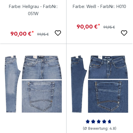
Farbe: Hellgrau - FarbNr.:
Farbe: Weiß - FarbNr.: H010
051W
Regulärer Preis:
Verkaufspreis:
90,00 €
99,95 €
Regulärer Preis:
Verkaufspreis:
90,00 €
99,95 €
Durchschnittliche Bewertung v
(Ø Bewertung: 4.8)