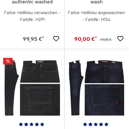
authentic washed
wash
Farbe: Hellblau verwaschen -
Farbe: Hellblau angewaschen
FarbNr.: H291
- FarbNr.: H134
Regulärer Preis:
Regulärer Preis:
Verkaufspreis:
99,95 €
90,00 €
99,95 €
Rabatt
%