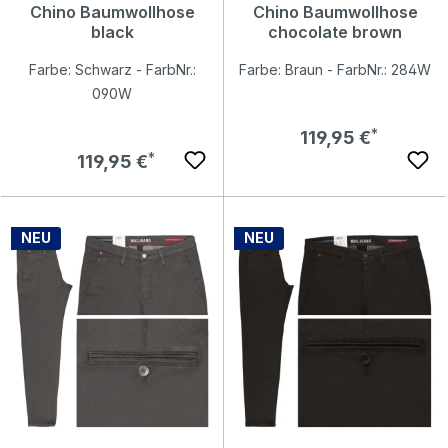
Chino Baumwollhose
Chino Baumwollhose
black
chocolate brown
Farbe: Schwarz - FarbNr.:
Farbe: Braun - FarbNr.: 284W
090W
Regulärer Preis:
119,95 €
Regulärer Preis:
119,95 €
NEU
NEU