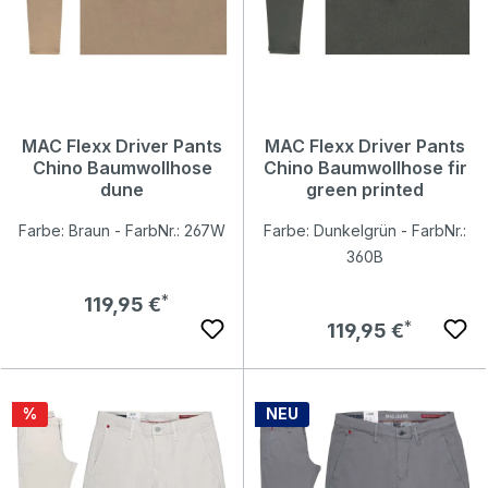
MAC Flexx Driver Pants
MAC Flexx Driver Pants
Chino Baumwollhose
Chino Baumwollhose fir
dune
green printed
Farbe: Braun - FarbNr.: 267W
Farbe: Dunkelgrün - FarbNr.:
360B
Regulärer Preis:
119,95 €
Regulärer Preis:
119,95 €
Rabatt
%
NEU