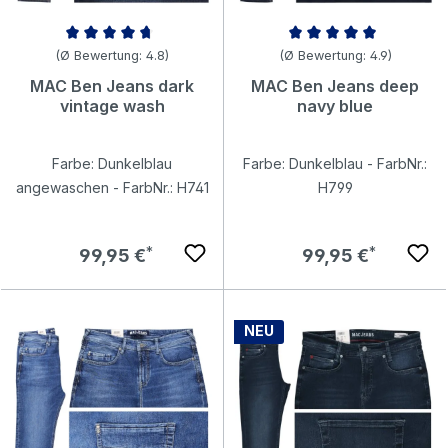
Durchschnittliche Bewertung von 4.83 von 5 Sternen
Durchschnittliche Bewertung v
(Ø Bewertung: 4.8)
(Ø Bewertung: 4.9)
MAC Ben Jeans dark
MAC Ben Jeans deep
vintage wash
navy blue
Farbe: Dunkelblau
Farbe: Dunkelblau - FarbNr.:
angewaschen - FarbNr.: H741
H799
Regulärer Preis:
Regulärer Preis:
99,95 €
99,95 €
NEU