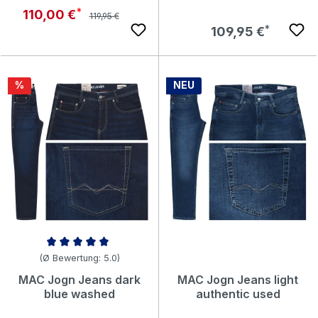
Regulärer Preis:
Verkaufspreis:
110,00 €
119,95 €
Regulärer Preis:
109,95 €
Rabatt
%
NEU
Durchschnittliche Bewertung von 5 von 5 Sternen
(Ø Bewertung: 5.0)
MAC Jogn Jeans dark
MAC Jogn Jeans light
blue washed
authentic used