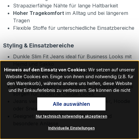
Strapazierfähige Nähte für lange Haltbarkeit
Hoher Tragekomfort
im Alltag und bei längerem
Tragen
Flexible Stoffe für unterschiedliche Einsatzbereiche
Styling & Einsatzbereiche
Dunkle Slim Fit Jeans ideal für Business Looks mit
Hemd und Sakko
Hinweis auf den Einsatz von Cookies:
Wir setzen auf unserer
Comfort Fit Jeans perfekt für entspannte Freizeit
Website Cookies ein. Einige von ihnen sind notwendig (z.B. für
Outfits
den Warenkorb), während andere uns helfen, diese Website
Used Waschungen kombiniert mit modernen Shirts
und Ihr Einkauferlebnis zu verbessern. Sie können die nicht
sorgen für moderne Casual Looks
notwendigen Cookies mit Klick auf „OK“ akzeptieren oder per
Jeans vielseitig kombinierbar mit Pullover, Hoodie
Alle auswählen
Klick auf "Nur technisch notwendige akzeptieren" ablehnen. Den
oder Sneakern
Zugang zu den Cookie-Einstellungen finden Sie im Fußbereich
Geeignet für Alltag, Freizeit, Business und
Nur technisch notwendige akzeptieren
unserer Website im Menüpunkt „Informationen“. Dort können Sie
besondere Anlässe
die Einstellungen jederzeit ändern.
Individuelle Einstellungen
Hinweis auf Verarbeitung Ihrer auf dieser Webseite erhobenen