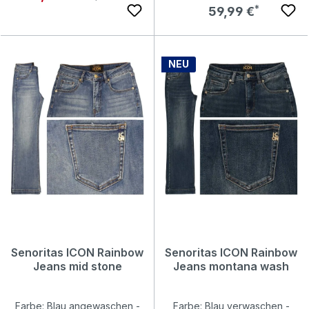
Regulärer Preis:
59,99 €
NEU
Senoritas ICON Rainbow
Senoritas ICON Rainbow
Jeans mid stone
Jeans montana wash
Farbe: Blau angewaschen -
Farbe: Blau verwaschen -