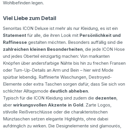
Wohlbefinden legen.
Viel Liebe zum Detail
Senoritas ICON Deluxe ist mehr als nur Kleidung, es ist ein
Statement
für alle, die ihren Look mit
Persönlichkeit und
Raffinesse
gestalten möchten. Besonders auffällig sind die
zahlreichen kleinen Besonderheiten
, die jede ICON Hose
und jedes Oberteil einzigartig machen: Von markanten
Knöpfen über andersfarbige Nähte bis hin zu frechen Fransen
oder Turn-Up-Details an Arm und Bein – hier wird Mode
spürbar lebendig. Raffinierte Waschungen, Destroyed-
Elemente oder extra Taschen sorgen dafür, dass Sie sich von
schlichter Alltagsmode
deutlich abheben
.
Typisch für die ICON Kleidung sind zudem die
dezenten
,
aber
wirkungsvollen Akzente in Gold
. Zarte Logos,
stilvolle Reißverschlüsse oder die charakteristischen
Münztaschen setzen elegante Highlights, ohne dabei
aufdringlich zu wirken. Die Designelemente sind glamourös,