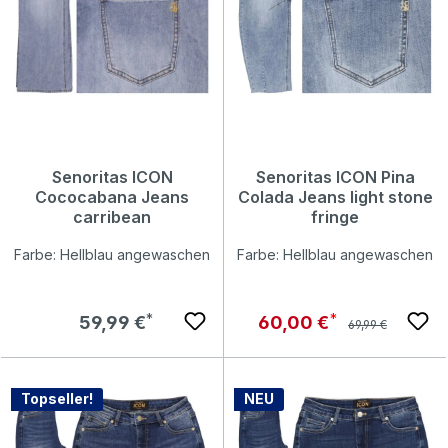
Senoritas ICON
Senoritas ICON Pina
Cococabana Jeans
Colada Jeans light stone
carribean
fringe
Farbe: Hellblau angewaschen
Farbe: Hellblau angewaschen
Regulärer Preis:
Regulärer Preis:
Verkaufspreis:
59,99 €
60,00 €
69,99 €
Topseller!
NEU