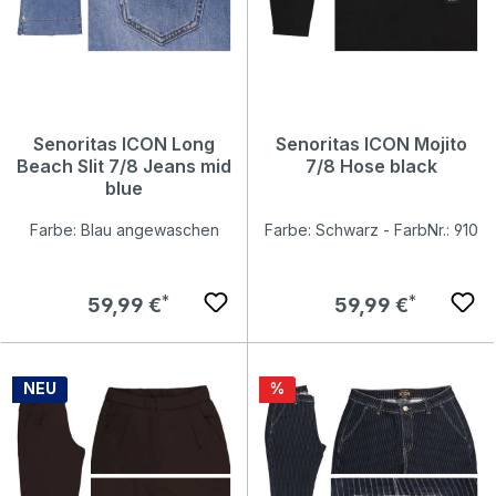
Senoritas ICON Long
Senoritas ICON Mojito
Beach Slit 7/8 Jeans mid
7/8 Hose black
blue
Farbe: Blau angewaschen
Farbe: Schwarz - FarbNr.: 910
Regulärer Preis:
Regulärer Preis:
59,99 €
59,99 €
Rabatt
NEU
%