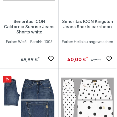
Senoritas ICON
Senoritas ICON Kingston
California Sunrise Jeans
Jeans Shorts carribean
Shorts white
Farbe: Weiß - FarbNr.: 1003
Farbe: Hellblau angewaschen
Regulärer Preis:
Regulärer Preis:
Verkaufspreis:
49,99 €
40,00 €
49,99 €
Rabatt
%