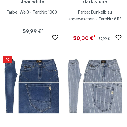
clear white
dark stone
Farbe: Weiß - FarbNr.: 1003
Farbe: Dunkelblau
angewaschen - FarbNr.: 8113
Regulärer Preis:
59,99 €
Regulärer Preis:
Verkaufspreis:
50,00 €
59,99 €
Rabatt
%