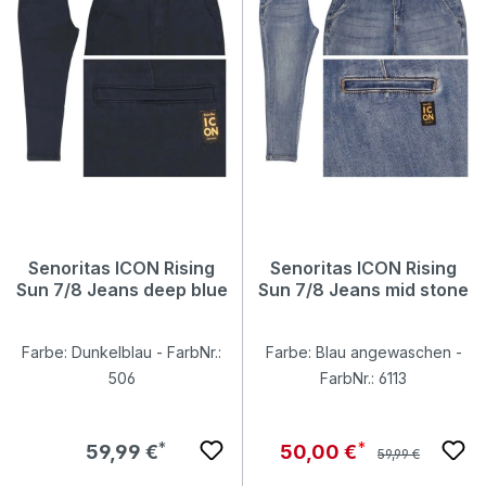
Senoritas ICON Rising
Senoritas ICON Rising
Sun 7/8 Jeans deep blue
Sun 7/8 Jeans mid stone
Farbe: Dunkelblau - FarbNr.:
Farbe: Blau angewaschen -
506
FarbNr.: 6113
Regulärer Preis:
Regulärer Preis:
Verkaufspreis:
59,99 €
50,00 €
59,99 €