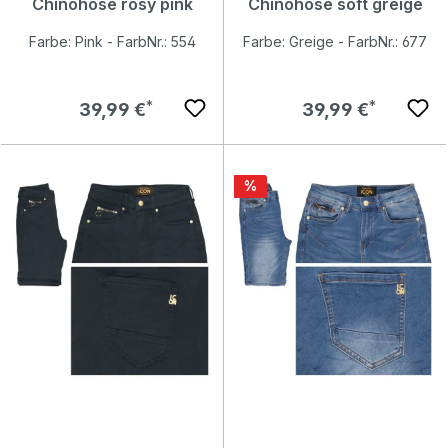
Chinohose rosy pink
Chinohose soft greige
Farbe: Pink - FarbNr.: 554
Farbe: Greige - FarbNr.: 677
Regulärer Preis:
Regulärer Preis:
39,99 €
39,99 €
Rabatt
%