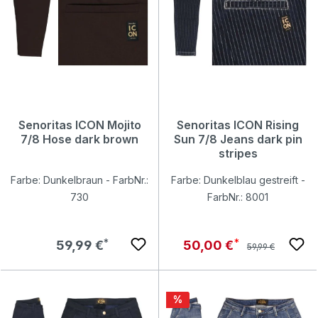
Senoritas ICON Mojito
Senoritas ICON Rising
7/8 Hose dark brown
Sun 7/8 Jeans dark pin
stripes
Farbe: Dunkelbraun - FarbNr.:
Farbe: Dunkelblau gestreift -
730
FarbNr.: 8001
Regulärer Preis:
Regulärer Preis:
Verkaufspreis:
59,99 €
50,00 €
59,99 €
Rabatt
%