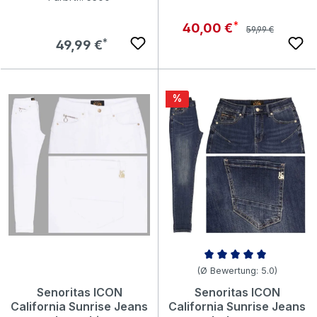
Regulärer Preis:
Verkaufspreis:
40,00 €
59,99 €
Regulärer Preis:
49,99 €
Rabatt
%
Durchschnittliche Bewertung v
(Ø Bewertung: 5.0)
Senoritas ICON
Senoritas ICON
California Sunrise Jeans
California Sunrise Jeans