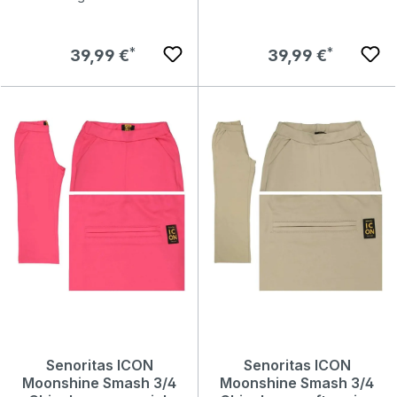
Regulärer Preis:
Regulärer Preis:
39,99 €
39,99 €
Senoritas ICON
Senoritas ICON
Moonshine Smash 3/4
Moonshine Smash 3/4