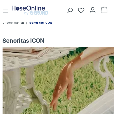
Zum Hauptinhalt springen
Du hast 0 Prod
War
/
Unsere Marken
Senoritas ICON
Senoritas ICON