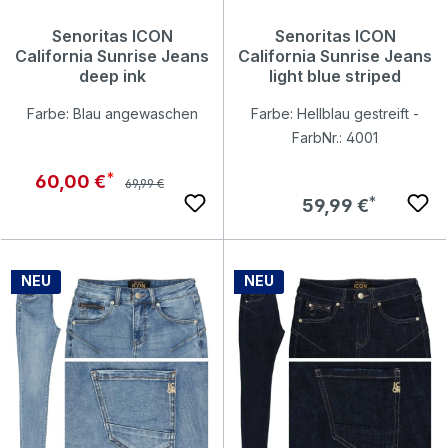
Senoritas ICON
Senoritas ICON
California Sunrise Jeans
California Sunrise Jeans
deep ink
light blue striped
Farbe: Blau angewaschen
Farbe: Hellblau gestreift -
FarbNr.: 4001
Regulärer Preis:
Verkaufspreis:
60,00 €
69,99 €
Regulärer Preis:
59,99 €
NEU
NEU