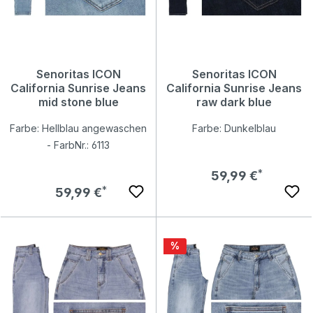
Senoritas ICON
Senoritas ICON
California Sunrise Jeans
California Sunrise Jeans
mid stone blue
raw dark blue
Farbe: Hellblau angewaschen
Farbe: Dunkelblau
- FarbNr.: 6113
Regulärer Preis:
59,99 €
Regulärer Preis:
59,99 €
Rabatt
%