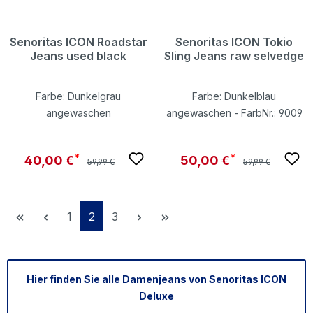
Senoritas ICON Roadstar
Senoritas ICON Tokio
Jeans used black
Sling Jeans raw selvedge
Farbe: Dunkelgrau
Farbe: Dunkelblau
angewaschen
angewaschen - FarbNr.: 9009
Regulärer Preis:
Regulärer Preis:
Verkaufspreis:
Verkaufspreis:
40,00 €
50,00 €
59,99 €
59,99 €
Seite
Seite
Seite
1
2
3
Hier finden Sie alle Damenjeans von Senoritas ICON
Deluxe