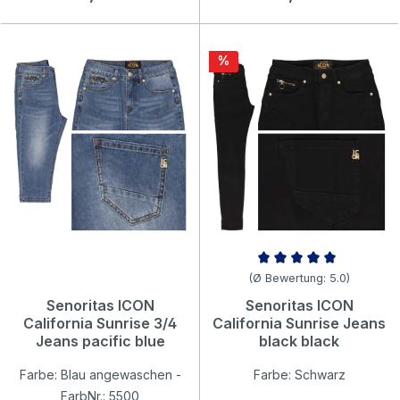
Rabatt
%
Durchschnittliche Bewertung v
(Ø Bewertung: 5.0)
Senoritas ICON
Senoritas ICON
California Sunrise 3/4
California Sunrise Jeans
Jeans pacific blue
black black
Farbe: Blau angewaschen -
Farbe: Schwarz
FarbNr.: 5500