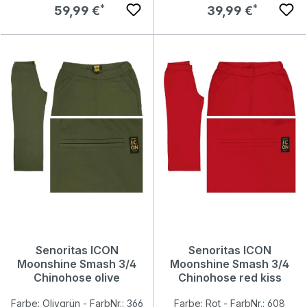
Regulärer Preis:
Regulärer Preis:
59,99 €
39,99 €
Senoritas ICON
Senoritas ICON
Moonshine Smash 3/4
Moonshine Smash 3/4
Chinohose olive
Chinohose red kiss
Farbe: Olivgrün - FarbNr.: 366
Farbe: Rot - FarbNr.: 608