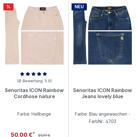
Rabatt
%
NEU
Durchschnittliche Bewertung von 5 von 5 Sternen
(Ø Bewertung: 5.0)
Senoritas ICON Rainbow
Senoritas ICON Rainbow
Cordhose nature
Jeans lovely blue
Farbe: Hellbeige
Farbe: Blau angewaschen -
FarbNr.: 4703
Regulärer Preis:
Verkaufspreis:
50,00 €
59,99 €