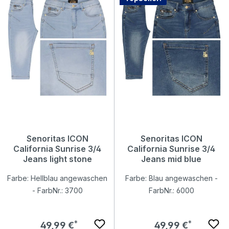
Senoritas ICON
Senoritas ICON
California Sunrise 3/4
California Sunrise 3/4
Jeans light stone
Jeans mid blue
Farbe: Hellblau angewaschen
Farbe: Blau angewaschen -
- FarbNr.: 3700
FarbNr.: 6000
Regulärer Preis:
Regulärer Preis:
49,99 €
49,99 €