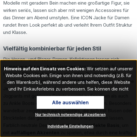
Modelle mit geradem Bein machen eine großartige Figur, sie
wirken seriös, lassen sich aber mit wenigen Accessoires für
das Dinner am Abend umstylen. Eine ICON Jacke für Damen
rundet Ihren Look perfekt ab und verleiht Ihrem Outfit Struktur
und Klasse.
Vielfältig kombinierbar für jeden Stil
Die Hosen- und Blazer-Damen-Kollektionen lassen sich
immer wieder neu kombinieren
, ganz gleich, ob Sie einen
Hinweis auf den Einsatz von Cookies:
Wir setzen auf unserer
lässigen Alltagslook oder ein elegantes Business-Outfit
Website Cookies ein. Einige von ihnen sind notwendig (z.B. für
zusammenstellen möchten. Ein ICON
Blazer stylen
wertet eine
den Warenkorb), während andere uns helfen, diese Website
Jeans genauso stilvoll auf wie eine edle Stoffhose, während
und Ihr Einkauferlebnis zu verbessern. Sie können die nicht
notwendigen Cookies mit Klick auf „OK“ akzeptieren oder per
Jogpants mit goldenen Details sowohl zu Sneakern als auch
Alle auswählen
Klick auf "Nur technisch notwendige akzeptieren" ablehnen. Den
zu Ankle Boots eine hervorragende Figur machen. Besonders
Zugang zu den Cookie-Einstellungen finden Sie im Fußbereich
wandelbar zeigen sich auch Culottes, die sich mit Blusen oder
Nur technisch notwendige akzeptieren
unserer Website im Menüpunkt „Informationen“. Dort können Sie
Strickteilen das ganze Jahr über neu interpretieren lassen.
die Einstellungen jederzeit ändern.
Farblich neutrale Designs schaffen die
perfekte Basis
, um
Individuelle Einstellungen
mit
auffälligen Akzenten
zu spielen, etwa durch eine kräftig
Hinweis auf Verarbeitung Ihrer auf dieser Webseite erhobenen