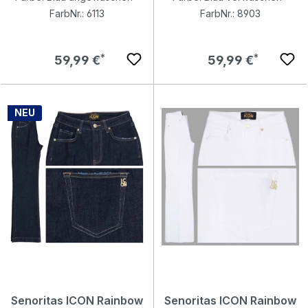
FarbNr.: 6113
FarbNr.: 8903
Regulärer Preis:
Regulärer Preis:
59,99 €
59,99 €
NEU
Senoritas ICON Rainbow
Senoritas ICON Rainbow