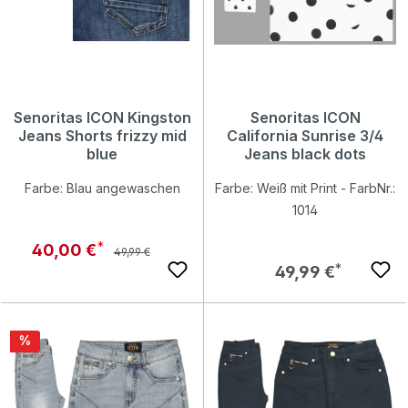
Senoritas ICON Kingston
Senoritas ICON
Jeans Shorts frizzy mid
California Sunrise 3/4
blue
Jeans black dots
Farbe: Blau angewaschen
Farbe: Weiß mit Print - FarbNr.:
1014
Regulärer Preis:
Verkaufspreis:
40,00 €
49,99 €
Regulärer Preis:
49,99 €
Rabatt
%