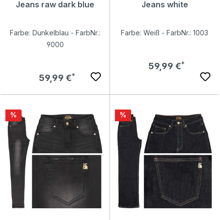
Jeans raw dark blue
Jeans white
Farbe: Dunkelblau - FarbNr.:
Farbe: Weiß - FarbNr.: 1003
9000
Regulärer Preis:
59,99 €
Regulärer Preis:
59,99 €
Rabatt
Rabatt
%
%