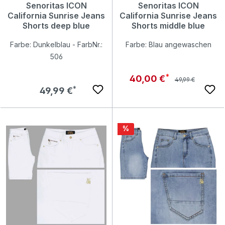
Senoritas ICON
Senoritas ICON
California Sunrise Jeans
California Sunrise Jeans
Shorts deep blue
Shorts middle blue
Farbe: Dunkelblau - FarbNr.:
Farbe: Blau angewaschen
506
Regulärer Preis:
Verkaufspreis:
40,00 €
49,99 €
Regulärer Preis:
49,99 €
Rabatt
%