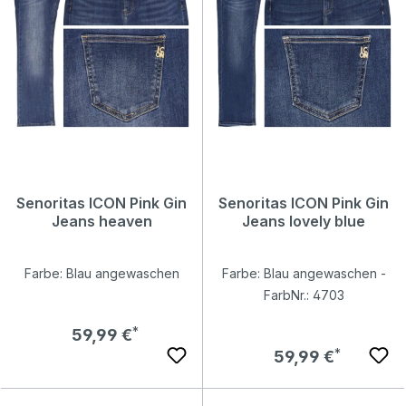
Senoritas ICON Pink Gin
Senoritas ICON Pink Gin
Jeans heaven
Jeans lovely blue
Farbe: Blau angewaschen
Farbe: Blau angewaschen -
FarbNr.: 4703
Regulärer Preis:
59,99 €
Regulärer Preis:
59,99 €