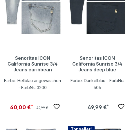
Senoritas ICON
Senoritas ICON
California Sunrise 3/4
California Sunrise 3/4
Jeans caribbean
Jeans deep blue
Farbe: Hellblau angewaschen
Farbe: Dunkelblau - FarbNr.:
- FarbNr.: 3200
506
Regulärer Preis:
Verkaufspreis:
Regulärer Preis:
40,00 €
49,99 €
49,99 €
Topseller!