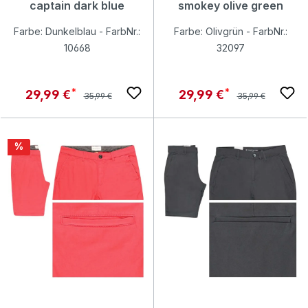
captain dark blue
smokey olive green
Farbe: Dunkelblau - FarbNr.:
Farbe: Olivgrün - FarbNr.:
10668
32097
Regulärer Preis:
Regulärer Preis:
Verkaufspreis:
Verkaufspreis:
29,99 €
29,99 €
35,99 €
35,99 €
Rabatt
%