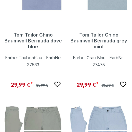
Tom Tailor Chino
Tom Tailor Chino
Baumwoll Bermuda dove
Baumwoll Bermuda grey
blue
mint
Farbe: Taubenblau - FarbNr.:
Farbe: Grau-Blau - FarbNr.:
37533
27475
Regulärer Preis:
Regulärer Preis:
Verkaufspreis:
Verkaufspreis:
29,99 €
29,99 €
35,99 €
35,99 €