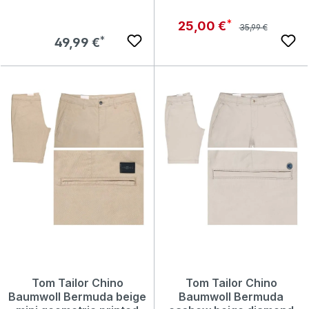
Regulärer Preis:
Verkaufspreis:
25,00 €
35,99 €
Regulärer Preis:
49,99 €
Tom Tailor Chino
Tom Tailor Chino
Baumwoll Bermuda beige
Baumwoll Bermuda