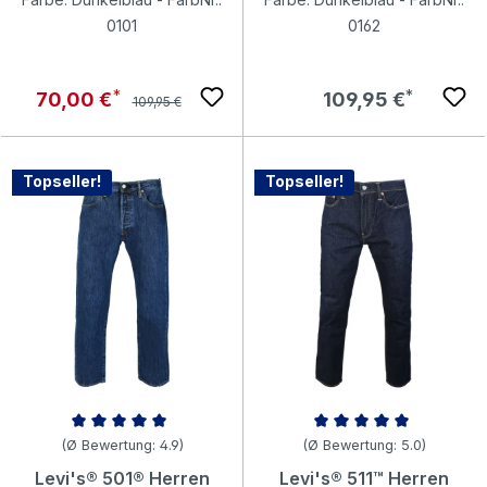
0101
0162
Regulärer Preis:
Verkaufspreis:
Regulärer Preis:
70,00 €
109,95 €
109,95 €
Topseller!
Topseller!
Durchschnittliche Bewertung von 4.9 von 5 Sternen
Durchschnittliche Bewertung v
(Ø Bewertung: 4.9)
(Ø Bewertung: 5.0)
Levi's® 501® Herren
Levi's® 511™ Herren