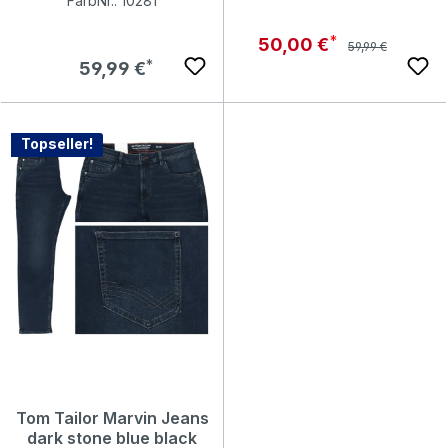
FarbNr.: 10281
Regulärer Preis:
Verkaufspreis:
50,00 €
59,99 €
Regulärer Preis:
59,99 €
Topseller!
Tom Tailor Marvin Jeans
dark stone blue black