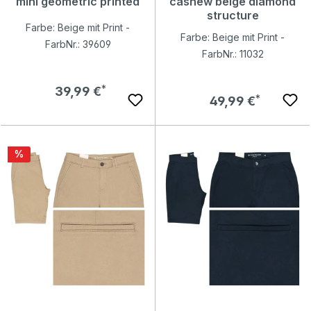
mini geometric printed
cashew beige diamond
structure
Farbe: Beige mit Print -
Farbe: Beige mit Print -
FarbNr.: 39609
FarbNr.: 11032
Regulärer Preis:
39,99 €
Regulärer Preis:
49,99 €
Rabatt
%