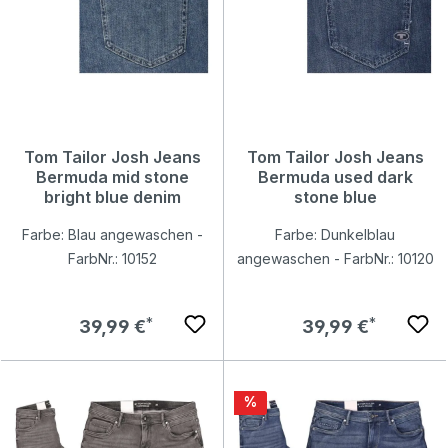
Tom Tailor Josh Jeans
Tom Tailor Josh Jeans
Bermuda mid stone
Bermuda used dark
bright blue denim
stone blue
Farbe: Blau angewaschen -
Farbe: Dunkelblau
FarbNr.: 10152
angewaschen - FarbNr.: 10120
Regulärer Preis:
Regulärer Preis:
39,99 €
39,99 €
Rabatt
%