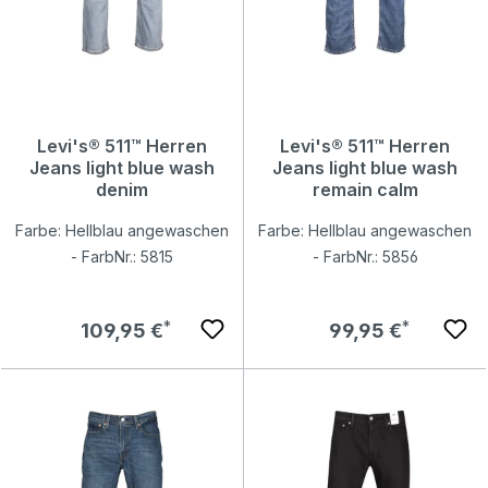
Levi's® 511™ Herren
Levi's® 511™ Herren
Jeans light blue wash
Jeans light blue wash
denim
remain calm
Farbe: Hellblau angewaschen
Farbe: Hellblau angewaschen
- FarbNr.: 5815
- FarbNr.: 5856
Regulärer Preis:
Regulärer Preis:
109,95 €
99,95 €