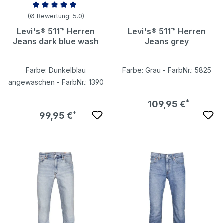
Durchschnittliche Bewertung von 5 von 5 Sternen
(Ø Bewertung: 5.0)
Levi's® 511™ Herren
Levi's® 511™ Herren
Jeans dark blue wash
Jeans grey
Farbe: Dunkelblau
Farbe: Grau - FarbNr.: 5825
angewaschen - FarbNr.: 1390
Regulärer Preis:
109,95 €
Regulärer Preis:
99,95 €