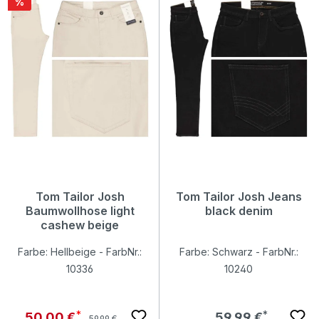
Rabatt
%
Tom Tailor Josh
Tom Tailor Josh Jeans
Baumwollhose light
black denim
cashew beige
Farbe: Hellbeige - FarbNr.:
Farbe: Schwarz - FarbNr.:
10336
10240
Regulärer Preis:
Verkaufspreis:
Regulärer Preis:
50,00 €
59,99 €
59,99 €