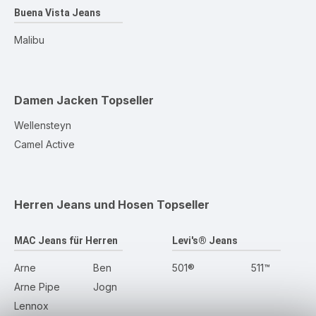
Buena Vista Jeans
Malibu
Damen Jacken
Topseller
Wellensteyn
Camel Active
Herren Jeans und Hosen
Topseller
MAC Jeans für Herren
Levi's® Jeans
Arne
Ben
501®
511™
Arne Pipe
Jogn
Lennox