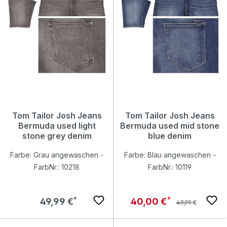
Tom Tailor Josh Jeans
Tom Tailor Josh Jeans
Bermuda used light
Bermuda used mid stone
stone grey denim
blue denim
Farbe: Grau angewaschen -
Farbe: Blau angewaschen -
FarbNr.: 10218
FarbNr.: 10119
Regulärer Preis:
Regulärer Preis:
Verkaufspreis:
49,99 €
40,00 €
49,99 €