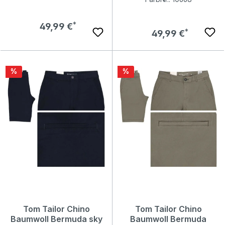
Regulärer Preis:
49,99 €
Regulärer Preis:
49,99 €
Rabatt
Rabatt
%
%
Tom Tailor Chino
Tom Tailor Chino
Baumwoll Bermuda sky
Baumwoll Bermuda