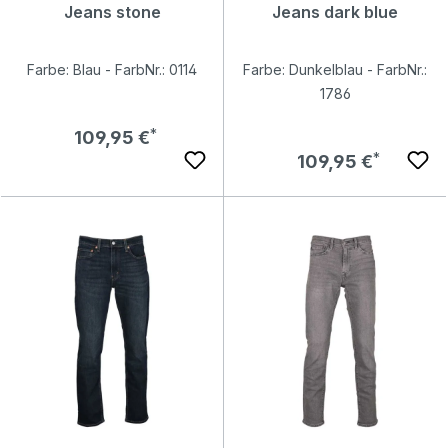
Jeans stone
Jeans dark blue
Farbe: Blau - FarbNr.: 0114
Farbe: Dunkelblau - FarbNr.:
1786
Regulärer Preis:
109,95 €
Regulärer Preis:
109,95 €