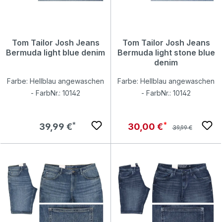
Tom Tailor Josh Jeans
Tom Tailor Josh Jeans
Bermuda light blue denim
Bermuda light stone blue
denim
Farbe: Hellblau angewaschen
Farbe: Hellblau angewaschen
- FarbNr.: 10142
- FarbNr.: 10142
Regulärer Preis:
Regulärer Preis:
Verkaufspreis:
39,99 €
30,00 €
39,99 €