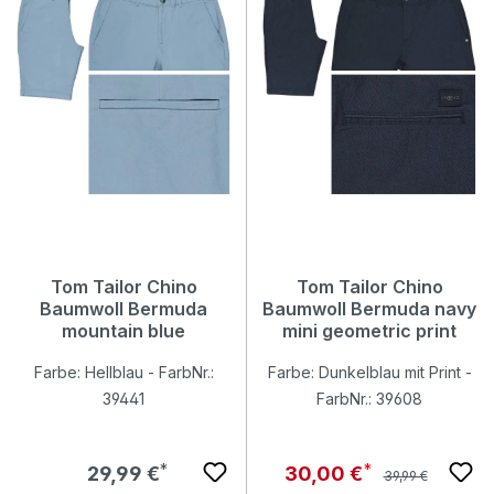
Tom Tailor Chino
Tom Tailor Chino
Baumwoll Bermuda
Baumwoll Bermuda navy
mountain blue
mini geometric print
Farbe: Hellblau - FarbNr.:
Farbe: Dunkelblau mit Print -
39441
FarbNr.: 39608
Regulärer Preis:
Regulärer Preis:
Verkaufspreis:
29,99 €
30,00 €
39,99 €