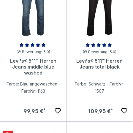
Durchschnittliche Bewertung von 5 von 5 Sternen
Durchschnittliche Bewertung v
(Ø Bewertung: 5.0)
(Ø Bewertung: 5.0)
Levi's® 511™ Herren
Levi's® 511™ Herren
Jeans middle blue
Jeans total black
washed
Farbe: Blau angewaschen -
Farbe: Schwarz - FarbNr.:
FarbNr.: 1163
1507
Regulärer Preis:
Regulärer Preis:
99,95 €
109,95 €