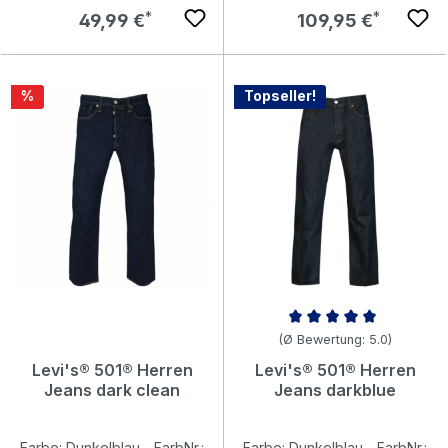
Regulärer Preis:
Regulärer Preis:
49,99 €
109,95 €
Rabatt
%
Topseller!
Durchschnittliche Bewertung v
(Ø Bewertung: 5.0)
Levi's® 501® Herren
Levi's® 501® Herren
Jeans dark clean
Jeans darkblue
Farbe: Dunkelblau - FarbNr.:
Farbe: Dunkelblau - FarbNr.: