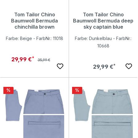
Tom Tailor Chino
Tom Tailor Chino
Baumwoll Bermuda
Baumwoll Bermuda deep
chinchilla brown
sky captain blue
Farbe: Beige - FarbNr.: 11018
Farbe: Dunkelblau - FarbNr.:
10668
Regulärer Preis:
Verkaufspreis:
29,99 €
35,99 €
Regulärer Preis:
29,99 €
Rabatt
Rabatt
%
%