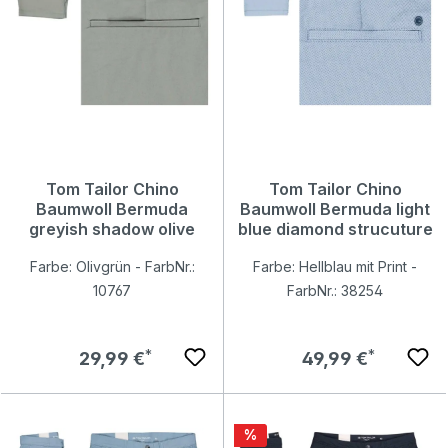
Tom Tailor Chino
Tom Tailor Chino
Baumwoll Bermuda
Baumwoll Bermuda light
greyish shadow olive
blue diamond strucuture
Farbe: Olivgrün - FarbNr.:
Farbe: Hellblau mit Print -
10767
FarbNr.: 38254
Regulärer Preis:
Regulärer Preis:
29,99 €
49,99 €
Rabatt
%