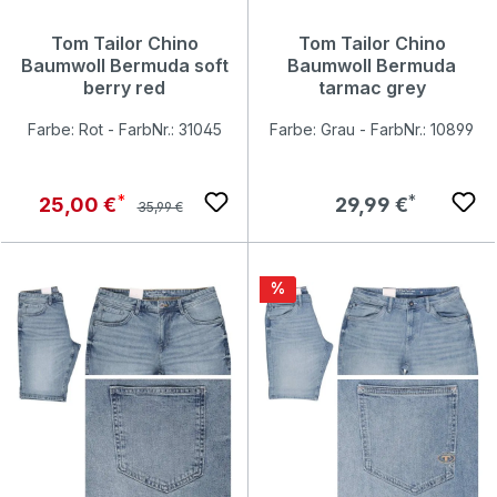
Tom Tailor Chino
Tom Tailor Chino
Baumwoll Bermuda soft
Baumwoll Bermuda
berry red
tarmac grey
Farbe: Rot - FarbNr.: 31045
Farbe: Grau - FarbNr.: 10899
Regulärer Preis:
Verkaufspreis:
Regulärer Preis:
25,00 €
29,99 €
35,99 €
Rabatt
%