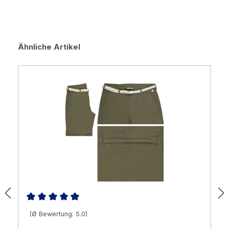
Produktgalerie überspringen
Ähnliche Artikel
Durchschnittliche Bewertung von 5 von 5 Sternen
(Ø Bewertung: 5.0)