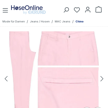
Zum Hauptinhalt springen
Du hast 0 Prod
War
/
/
/
Mode für Damen
Jeans / Hosen
MAC Jeans
Chino
Bildergalerie überspringen