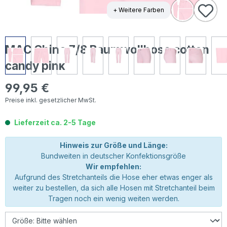
+ Weitere Farben
MAC Chino 7/8 Baumwollhose cotton
candy pink
99,95 €
Regulärer Preis:
Preise inkl. gesetzlicher MwSt.
Lieferzeit ca. 2-5 Tage
Hinweis zur Größe und Länge:
Bundweiten in deutscher Konfektionsgröße
Wir empfehlen:
Aufgrund des Stretchanteils die Hose eher etwas enger als
weiter zu bestellen, da sich alle Hosen mit Stretchanteil beim
Tragen noch ein wenig weiten werden.