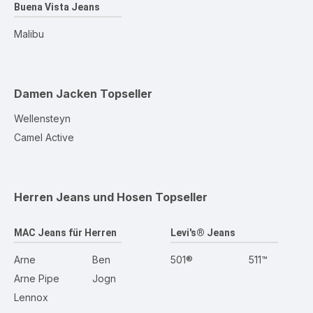
Buena Vista Jeans
Malibu
Damen Jacken
Topseller
Wellensteyn
Camel Active
Herren Jeans und Hosen
Topseller
MAC Jeans für Herren
Levi's® Jeans
Arne
Ben
501®
511™
Arne Pipe
Jogn
Lennox