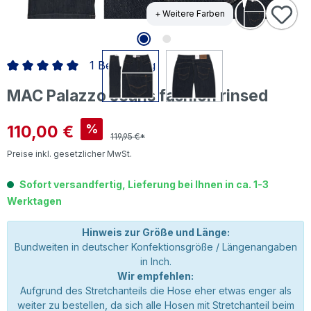
+ Weitere Farben
1 Bewertung
Durchschnittliche Bewertung von 5 von 5 Sternen
MAC Palazzo Jeans fashion rinsed
Verkaufspreis:
110,00 €
%
119,95 €*
Preise inkl. gesetzlicher MwSt.
Sofort versandfertig, Lieferung bei Ihnen in ca. 1-3
Werktagen
Hinweis zur Größe und Länge:
Bundweiten in deutscher Konfektionsgröße / Längenangaben
in Inch.
Wir empfehlen:
Aufgrund des Stretchanteils die Hose eher etwas enger als
weiter zu bestellen, da sich alle Hosen mit Stretchanteil beim