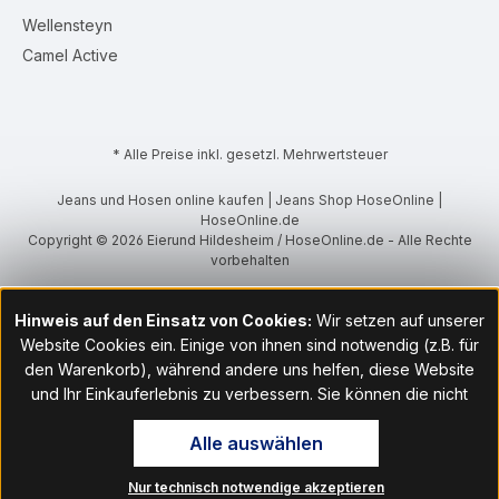
Wellensteyn
Camel Active
* Alle Preise inkl. gesetzl. Mehrwertsteuer
Jeans und Hosen online kaufen | Jeans Shop HoseOnline |
HoseOnline.de
Copyright © 2026 Eierund Hildesheim / HoseOnline.de - Alle Rechte
vorbehalten
Hinweis auf den Einsatz von Cookies:
Wir setzen auf unserer
Website Cookies ein. Einige von ihnen sind notwendig (z.B. für
den Warenkorb), während andere uns helfen, diese Website
und Ihr Einkauferlebnis zu verbessern. Sie können die nicht
notwendigen Cookies mit Klick auf „OK“ akzeptieren oder per
Alle auswählen
Klick auf "Nur technisch notwendige akzeptieren" ablehnen. Den
Zugang zu den Cookie-Einstellungen finden Sie im Fußbereich
Nur technisch notwendige akzeptieren
unserer Website im Menüpunkt „Informationen“. Dort können Sie