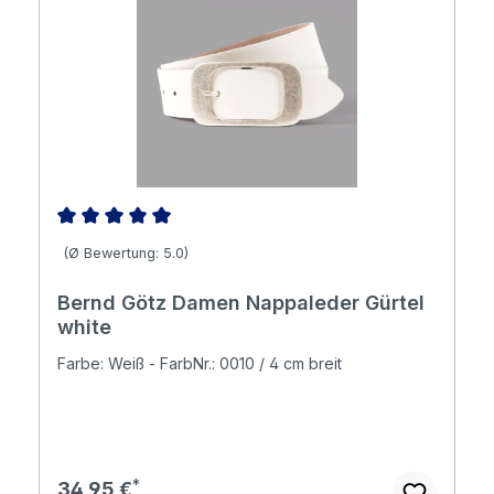
Durchschnittliche Bewertung von 5 von 5 Sternen
(Ø Bewertung: 5.0)
Bernd Götz Damen Nappaleder Gürtel
white
Farbe: Weiß - FarbNr.: 0010 / 4 cm breit
Regulärer Preis:
34,95 €