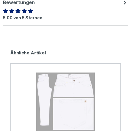
Bewertungen
Durchschnittliche Bewertung von 5 von 5 Sternen
5.00 von 5 Sternen
Produktgalerie überspringen
Ähnliche Artikel