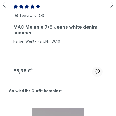
Durchschnittliche Bewertung von 5 von 5 Sternen
(Ø Bewertung: 5.0)
MAC Melanie 7/8 Jeans white denim
summer
Farbe: Weiß - FarbNr.: D010
Regulärer Preis:
89,95 €
Produktgalerie überspringen
So wird Ihr Outfit komplett