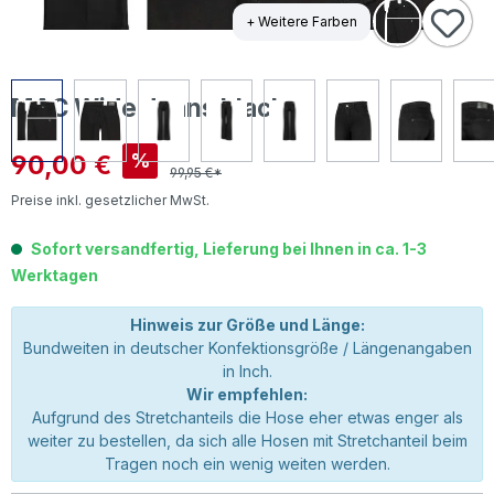
+ Weitere Farben
MAC Wide Jeans black
Verkaufspreis:
90,00 €
%
99,95 €*
Preise inkl. gesetzlicher MwSt.
Sofort versandfertig, Lieferung bei Ihnen in ca. 1-3
Werktagen
Hinweis zur Größe und Länge:
Bundweiten in deutscher Konfektionsgröße / Längenangaben
in Inch.
Wir empfehlen:
Aufgrund des Stretchanteils die Hose eher etwas enger als
weiter zu bestellen, da sich alle Hosen mit Stretchanteil beim
Tragen noch ein wenig weiten werden.