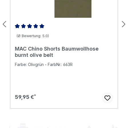
Durchschnittliche Bewertung von 5 von 5 Sternen
(Ø Bewertung: 5.0)
MAC Chino Shorts Baumwollhose
burnt olive belt
Farbe: Olivgrün - FarbNr.: 663R
Regulärer Preis:
59,95 €