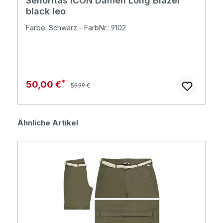
Senoritas ICON Damen Long Blazer
black leo
Farbe: Schwarz - FarbNr.: 9102
Regulärer Preis:
Verkaufspreis:
50,00 €
59,99 €
Produktgalerie überspringen
Ähnliche Artikel