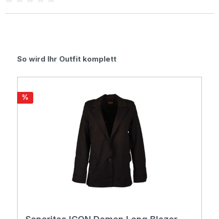
Durchschnittliche Bewertung von 0 von 5 Sternen
Produktgalerie überspringen
So wird Ihr Outfit komplett
Rabatt
%