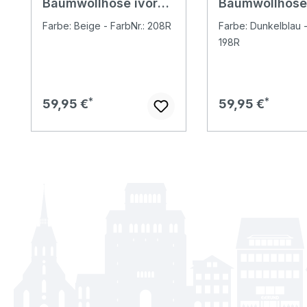
Baumwollhose ivory
Baumwollhose
belt
blue belt
Farbe: Beige - FarbNr.: 208R
Farbe: Dunkelblau -
198R
Regulärer Preis:
Regulärer Preis:
59,95 €
59,95 €