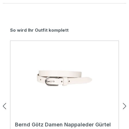
Durchschnittliche Bewertung von 0 von 5 Sternen
Produktgalerie überspringen
So wird Ihr Outfit komplett
Bernd Götz Damen Nappaleder Gürtel