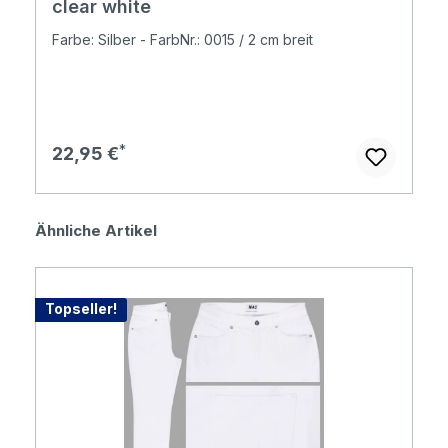
clear white
Farbe: Silber - FarbNr.: 0015 / 2 cm breit
Regulärer Preis:
22,95 €
Produktgalerie überspringen
Ähnliche Artikel
Topseller!