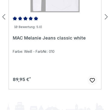
Durchschnittliche Bewertung von 5 von 5 Sternen
(Ø Bewertung: 5.0)
MAC Melanie Jeans classic white
Farbe: Weiß - FarbNr.: 010
Regulärer Preis:
89,95 €