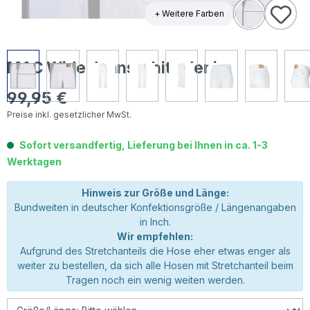
+ Weitere Farben
MAC Wide Jeans white denim
99,95 €
Regulärer Preis:
Preise inkl. gesetzlicher MwSt.
Sofort versandfertig, Lieferung bei Ihnen in ca. 1-3
Werktagen
Hinweis zur Größe und Länge:
Bundweiten in deutscher Konfektionsgröße / Längenangaben
in Inch.
Wir empfehlen:
Aufgrund des Stretchanteils die Hose eher etwas enger als
weiter zu bestellen, da sich alle Hosen mit Stretchanteil beim
Tragen noch ein wenig weiten werden.