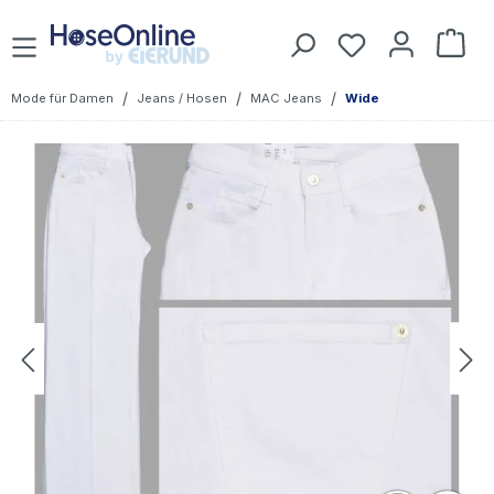
Zum Hauptinhalt springen
Du hast 0 Prod
War
/
/
/
Mode für Damen
Jeans / Hosen
MAC Jeans
Wide
Bildergalerie überspringen