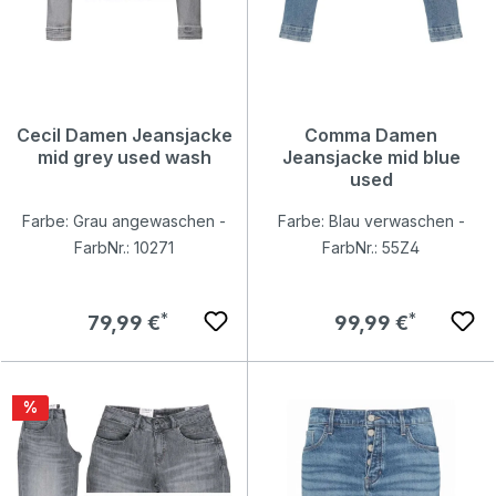
Cecil Damen Jeansjacke
Comma Damen
mid grey used wash
Jeansjacke mid blue
used
Farbe: Grau angewaschen -
Farbe: Blau verwaschen -
FarbNr.: 10271
FarbNr.: 55Z4
Regulärer Preis:
Regulärer Preis:
79,99 €
99,99 €
Rabatt
%