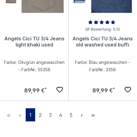
Durchschnittliche Bewertung v
(Ø Bewertung: 5.0)
Angels Cici TU 3/4 Jeans
Angels Cici TU 3/4 Jeans
light khaki used
old washed used buffi
Farbe: Olivgrün angewaschen
Farbe: Blau angewaschen -
- FarbNr.: 55358
FarbNr.: 3358
Regulärer Preis:
Regulärer Preis:
89,99 €
89,99 €
Seite
Seite
Seite
Seite
Seite
1
2
3
4
5