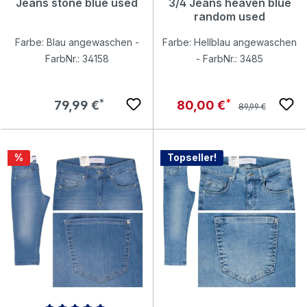
Jeans stone blue used
3/4 Jeans heaven blue
random used
Farbe: Blau angewaschen -
Farbe: Hellblau angewaschen
FarbNr.: 34158
- FarbNr.: 3485
Regulärer Preis:
Regulärer Preis:
Verkaufspreis:
79,99 €
80,00 €
89,99 €
Rabatt
%
Topseller!