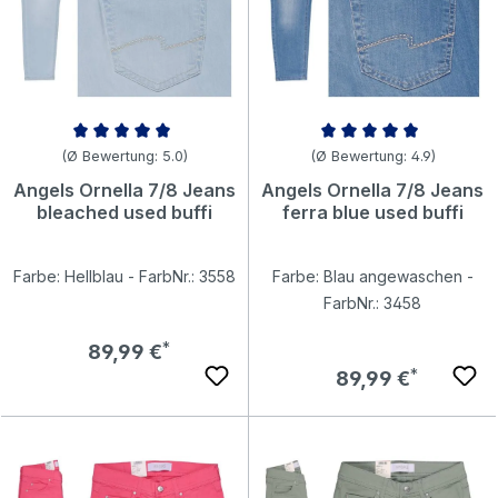
Durchschnittliche Bewertung von 5 von 5 Sternen
Durchschnittliche Bewertung v
(Ø Bewertung: 5.0)
(Ø Bewertung: 4.9)
Angels Ornella 7/8 Jeans
Angels Ornella 7/8 Jeans
bleached used buffi
ferra blue used buffi
Farbe: Hellblau - FarbNr.: 3558
Farbe: Blau angewaschen -
FarbNr.: 3458
Regulärer Preis:
89,99 €
Regulärer Preis:
89,99 €