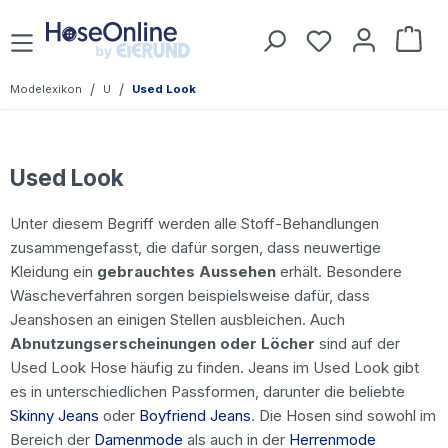
Zum Hauptinhalt springen
Du hast 0 Prod
War
/
/
Modelexikon
U
Used Look
Used Look
Unter diesem Begriff werden alle Stoff-Behandlungen
zusammengefasst, die dafür sorgen, dass neuwertige
Kleidung ein
gebrauchtes Aussehen
erhält. Besondere
Wäscheverfahren sorgen beispielsweise dafür, dass
Jeanshosen an einigen Stellen ausbleichen. Auch
Abnutzungserscheinungen oder Löcher
sind auf der
Used Look Hose häufig zu finden. Jeans im Used Look gibt
es in unterschiedlichen Passformen, darunter die beliebte
Skinny Jeans
oder
Boyfriend Jeans
. Die Hosen sind sowohl im
Bereich der
Damenmode
als auch in der
Herrenmode