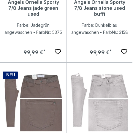
Angels Ornella Sporty
Angels Ornella Sporty
7/8 Jeans jade green
7/8 Jeans stone used
used
buffi
Farbe: Jadegrün
Farbe: Dunkelblau
angewaschen - FarbNr.: 5375
angewaschen - FarbNr.: 3158
Regulärer Preis:
Regulärer Preis:
99,99 €
99,99 €
NEU