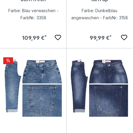
Farbe: Blau verwaschen -
Farbe: Dunkelblau
FarbNr.: 3358
angewaschen - FarbNr.: 3158
Regulärer Preis:
Regulärer Preis:
109,99 €
99,99 €
Rabatt
%