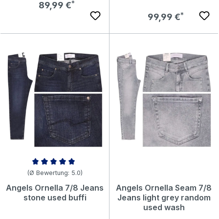
Regulärer Preis:
89,99 €
Regulärer Preis:
99,99 €
Durchschnittliche Bewertung von 5 von 5 Sternen
(Ø Bewertung: 5.0)
Angels Ornella 7/8 Jeans
Angels Ornella Seam 7/8
stone used buffi
Jeans light grey random
used wash