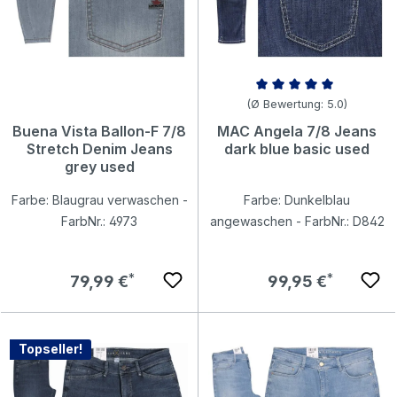
Durchschnittliche Bewertung v
(Ø Bewertung: 5.0)
Buena Vista Ballon-F 7/8
MAC Angela 7/8 Jeans
Stretch Denim Jeans
dark blue basic used
grey used
Farbe: Blaugrau verwaschen -
Farbe: Dunkelblau
FarbNr.: 4973
angewaschen - FarbNr.: D842
Regulärer Preis:
Regulärer Preis:
79,99 €
99,95 €
Topseller!