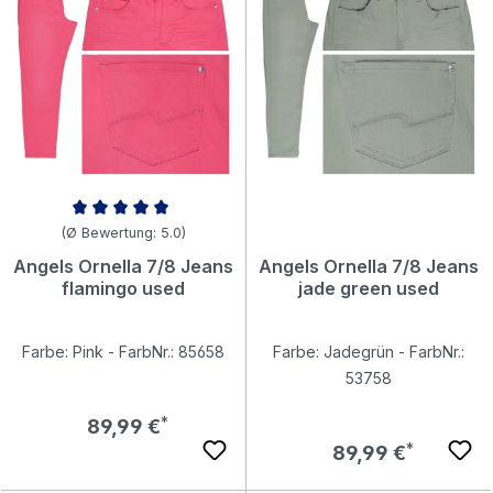
Durchschnittliche Bewertung von 5 von 5 Sternen
(Ø Bewertung: 5.0)
Angels Ornella 7/8 Jeans
Angels Ornella 7/8 Jeans
flamingo used
jade green used
Farbe: Pink - FarbNr.: 85658
Farbe: Jadegrün - FarbNr.:
53758
Regulärer Preis:
89,99 €
Regulärer Preis:
89,99 €