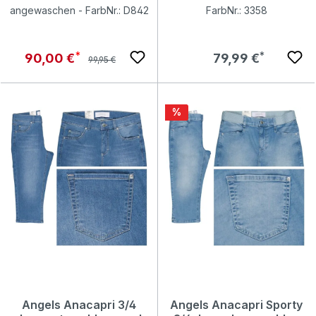
angewaschen - FarbNr.: D842
FarbNr.: 3358
Regulärer Preis:
Verkaufspreis:
Regulärer Preis:
90,00 €
79,99 €
99,95 €
Rabatt
%
Angels Anacapri 3/4
Angels Anacapri Sporty