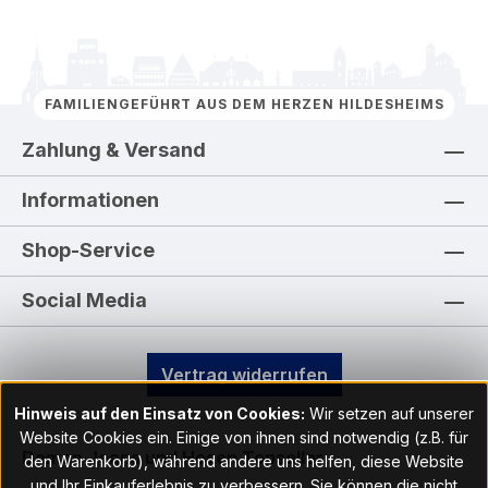
FAMILIENGEFÜHRT AUS DEM HERZEN HILDESHEIMS
Zahlung & Versand
Informationen
Shop-Service
Social Media
Vertrag widerrufen
Hinweis auf den Einsatz von Cookies:
Wir setzen auf unserer
Website Cookies ein. Einige von ihnen sind notwendig (z.B. für
Damen Jeans und Hosen
Topseller
den Warenkorb), während andere uns helfen, diese Website
und Ihr Einkauferlebnis zu verbessern. Sie können die nicht