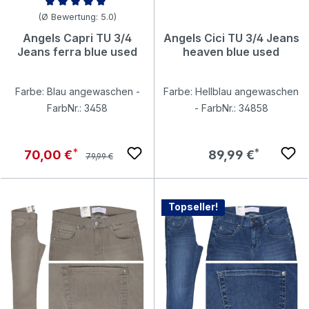
Durchschnittliche Bewertung von 5 von 5 Sternen
(Ø Bewertung: 5.0)
Angels Capri TU 3/4
Angels Cici TU 3/4 Jeans
Jeans ferra blue used
heaven blue used
Farbe: Blau angewaschen -
Farbe: Hellblau angewaschen
FarbNr.: 3458
- FarbNr.: 34858
Regulärer Preis:
Verkaufspreis:
Regulärer Preis:
70,00 €
89,99 €
79,99 €
Topseller!