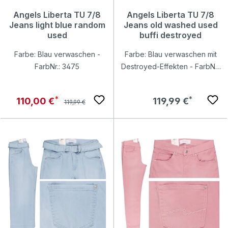
Angels Liberta TU 7/8
Angels Liberta TU 7/8
Jeans light blue random
Jeans old washed used
used
buffi destroyed
Farbe: Blau verwaschen -
Farbe: Blau verwaschen mit
FarbNr.: 3475
Destroyed-Effekten - FarbNr.:
3388
Regulärer Preis:
Verkaufspreis:
Regulärer Preis:
110,00 €
119,99 €
119,99 €