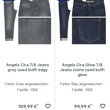
Angels Cira 7/8 Jeans
Angels Cira Glow 7/8
grey used buffi edgy
Jeans stone used buffi
glow
Farbe: Grau angewaschen -
Farbe: Blau angewaschen -
FarbNr.: 1358
FarbNr.: 3158
Regulärer Preis:
Regulärer Preis:
109,99 €
99,99 €