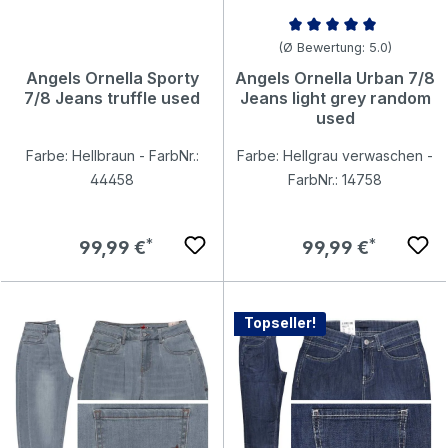
Durchschnittliche Bewertung v
(Ø Bewertung: 5.0)
Angels Ornella Sporty
Angels Ornella Urban 7/8
7/8 Jeans truffle used
Jeans light grey random
used
Farbe: Hellbraun - FarbNr.:
Farbe: Hellgrau verwaschen -
44458
FarbNr.: 14758
Regulärer Preis:
Regulärer Preis:
99,99 €
99,99 €
Topseller!