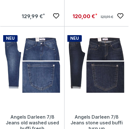
Regulärer Preis:
Regulärer Preis:
Verkaufspreis:
129,99 €
120,00 €
129,99 €
NEU
NEU
Angels Darleen 7/8
Angels Darleen 7/8
Jeans old washed used
Jeans stone used buffi
buffi fresh
turn up