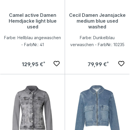
Camel active Damen
Cecil Damen Jeansjacke
Hemdjacke light blue
medium blue used
used
washed
Farbe: Hellblau angewaschen
Farbe: Dunkelblau
- FarbNr.: 41
verwaschen - FarbNr.: 10235
Regulärer Preis:
Regulärer Preis:
129,95 €
79,99 €