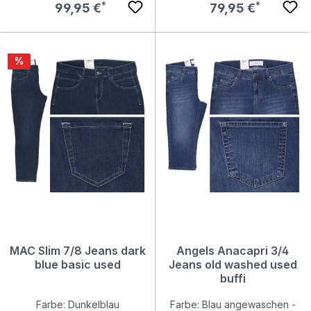
Regulärer Preis:
Regulärer Preis:
99,95 €
79,95 €
Rabatt
%
MAC Slim 7/8 Jeans dark
Angels Anacapri 3/4
blue basic used
Jeans old washed used
buffi
Farbe: Dunkelblau
Farbe: Blau angewaschen -