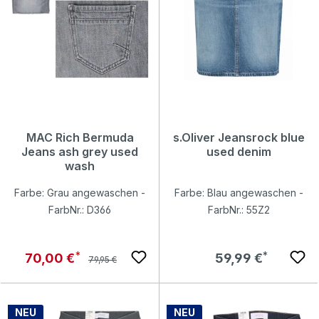
MAC Rich Bermuda
s.Oliver Jeansrock blue
Jeans ash grey used
used denim
wash
Farbe: Grau angewaschen -
Farbe: Blau angewaschen -
FarbNr.: D366
FarbNr.: 55Z2
Regulärer Preis:
Verkaufspreis:
Regulärer Preis:
70,00 €
59,99 €
79,95 €
NEU
NEU