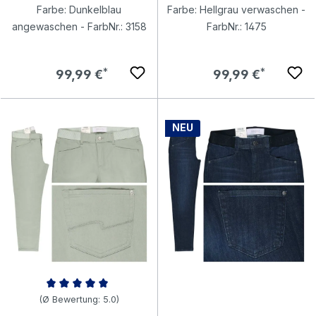
Farbe: Dunkelblau
Farbe: Hellgrau verwaschen -
angewaschen - FarbNr.: 3158
FarbNr.: 1475
Regulärer Preis:
Regulärer Preis:
99,99 €
99,99 €
NEU
Durchschnittliche Bewertung von 5 von 5 Sternen
(Ø Bewertung: 5.0)