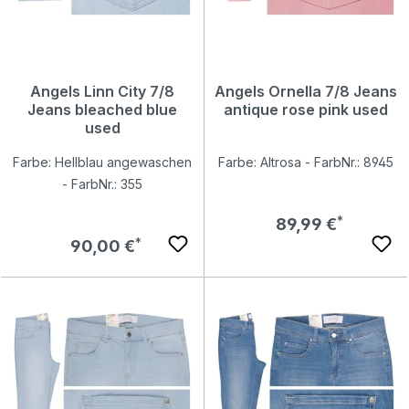
Angels Linn City 7/8
Angels Ornella 7/8 Jeans
Jeans bleached blue
antique rose pink used
used
Farbe: Hellblau angewaschen
Farbe: Altrosa - FarbNr.: 8945
- FarbNr.: 355
Regulärer Preis:
89,99 €
Regulärer Preis:
90,00 €