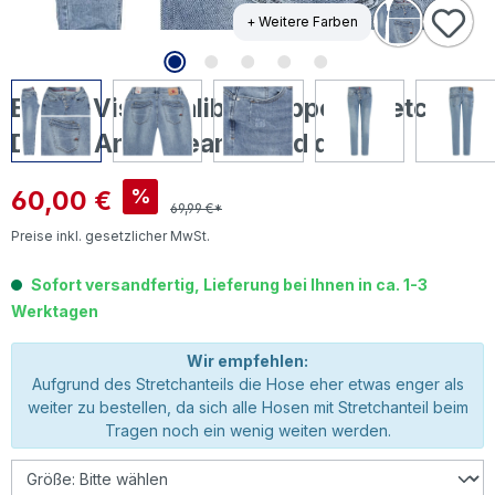
+ Weitere Farben
Buena Vista Malibu Cropped Stretch
Denim Ankle Jeans used denim
Verkaufspreis:
60,00 €
%
69,99 €*
Preise inkl. gesetzlicher MwSt.
Sofort versandfertig, Lieferung bei Ihnen in ca. 1-3
Werktagen
Wir empfehlen:
Aufgrund des Stretchanteils die Hose eher etwas enger als
weiter zu bestellen, da sich alle Hosen mit Stretchanteil beim
Tragen noch ein wenig weiten werden.