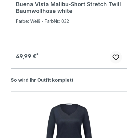
Buena Vista Malibu-Short Stretch Twill
Baumwollhose white
Farbe: Weiß - FarbNr.: 032
Regulärer Preis:
49,99 €
Produktgalerie überspringen
So wird Ihr Outfit komplett