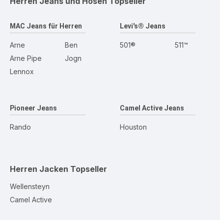
Herren Jeans und Hosen
Topseller
MAC Jeans für Herren
Levi's® Jeans
Arne
Ben
501®
511™
Arne Pipe
Jogn
Lennox
Pioneer Jeans
Camel Active Jeans
Rando
Houston
Herren Jacken
Topseller
Wellensteyn
Camel Active