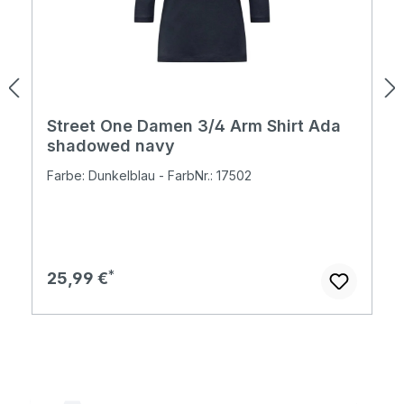
Street One Damen 3/4 Arm Shirt Ada
shadowed navy
Farbe: Dunkelblau - FarbNr.: 17502
Regulärer Preis:
25,99 €