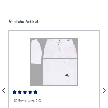
Produktgalerie überspringen
Ähnliche Artikel
Durchschnittliche Bewertung von 5 von 5 Sternen
(Ø Bewertung: 5.0)