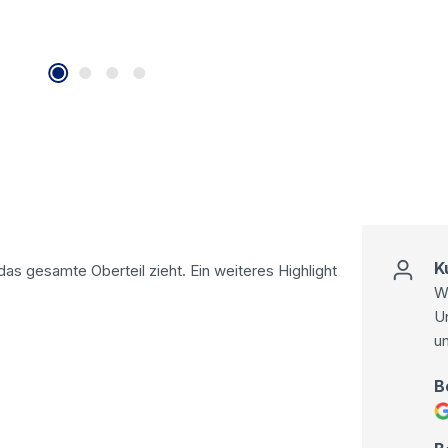
K
das gesamte Oberteil zieht. Ein weiteres Highlight
Wi
U
u
B