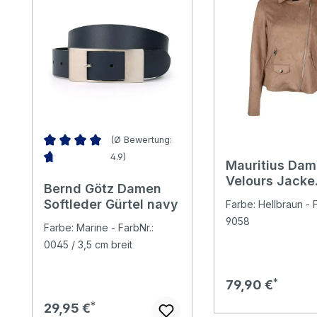
(Ø Bewertung:
4.9)
Mauritius Da
Durchschnittliche Bewertung von 4.86 von 5 Sternen
Velours Jacke
Bernd Götz Damen
Tomiwa taupe
Softleder Gürtel navy
Farbe: Hellbraun - F
9058
Farbe: Marine - FarbNr.:
0045 / 3,5 cm breit
Regulärer Preis:
79,90 €
Regulärer Preis:
29,95 €