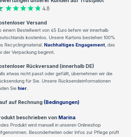
ewertungen unserer Kunden auf Trustpilot
4.8
ostenloser Versand
 einem Bestellwert von 45 Euro liefern wir innerhalb
eutschlands kostenlos. Unsere Kartons bestehen 100%
s Recyclingmaterial.
Nachhaltiges Engagement
, das
i der Verpackung beginnt.
ostenloser Rückversand (innerhalb DE)
lls etwas nicht passt oder gefällt, übernehmen wir die
ücksendung für Sie. Unsere Rücksendeinformationen
nden Sie
hier
.
auf auf Rechnung
(Bedingungen)
rodukt beschrieben von
Marina
des Produkt wird manuell in unseren Onlineshop
ufgenommen. Besonderheiten oder Infos zur Pflege prüft