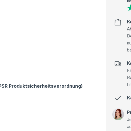
B
K
Ab
D
au
be
K
Fa
R
fi
GPSR Produktsicherheitsverordnung)
K
P
Je
a