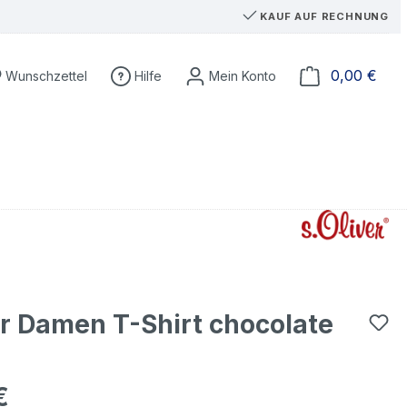
KAUF AUF RECHNUNG
Du hast 0 Produkte auf dem Merkzettel
Ware
0,00 €
Wunschzettel
Hilfe
er Damen T-Shirt chocolate
€
eis: