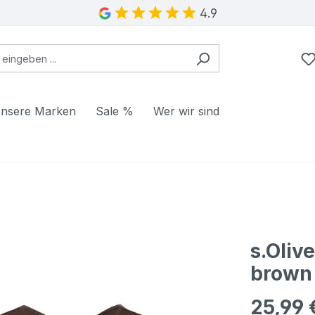
4.9
nsere Marken
Sale %
Wer wir sind
s.Oliv
brown
25,99 
Regulärer Pr