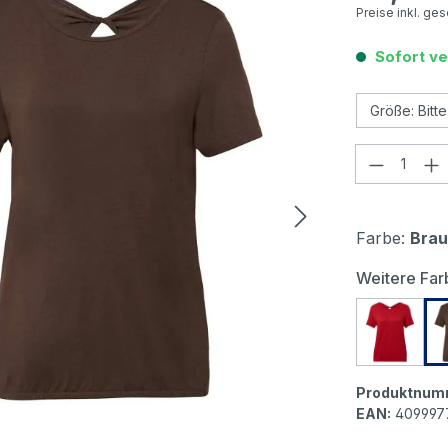
Preise inkl. ge
Sofort ve
Produkt
Farbe:
Bra
Weitere Far
s.Olive
Produktnum
EAN:
409997