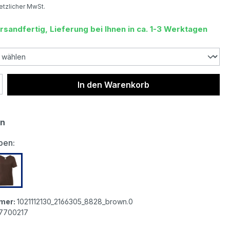
setzlicher MwSt.
rsandfertig, Lieferung bei Ihnen in ca. 1-3 Werktagen
 Anzahl: Gib den gewünschten Wert ein 
In den Warenkorb
un
auswählen
ben:
r Damen T-Shirt chili pepper
s.Oliver Damen T-Shirt chocolate brown
mer:
1021112130_2166305_8828_brown.0
7700217