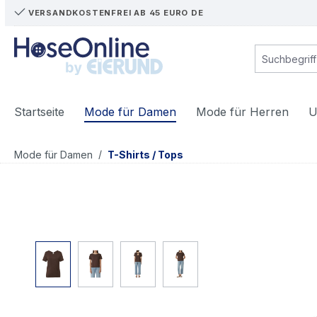
VERSANDKOSTENFREI AB 45 EURO DE
m Hauptinhalt springen
Zur Suche springen
Zur Hauptnavigation springen
Startseite
Mode für Damen
Mode für Herren
U
/
Mode für Damen
T-Shirts / Tops
Bildergalerie überspringen