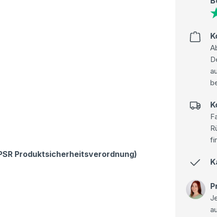
B
K
Ab
D
au
be
K
Fa
R
fi
GPSR Produktsicherheitsverordnung)
K
P
Je
a