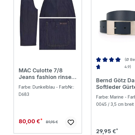
(Ø Be
4.9)
MAC Culotte 7/8
Durchschnittliche 
Jeans fashion rinsed
Bernd Götz D
pleat
Softleder Gürt
Farbe: Dunkelblau - FarbNr.:
D683
Farbe: Marine - Farb
0045 / 3,5 cm breit
Regulärer Preis:
Verkaufspreis:
80,00 €
89,95 €
Regulärer Preis:
29,95 €