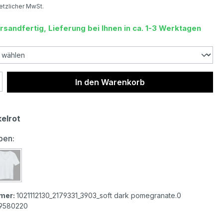
setzlicher MwSt.
rsandfertig, Lieferung bei Ihnen in ca. 1-3 Werktagen
 Anzahl: Gib den gewünschten Wert ein 
In den Warenkorb
elrot
auswählen
ben:
r Damen T-Shirt soft dark pomegranate
s.Oliver Damen T-Shirt soft white
mer:
1021112130_2179331_3903_soft dark pomegranate.0
9580220