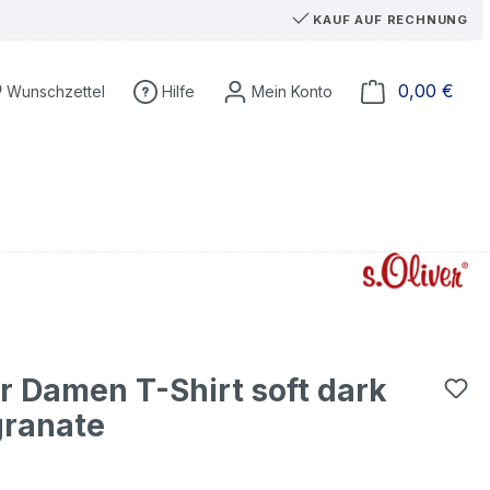
KAUF AUF RECHNUNG
Du hast 0 Produkte auf dem Merkzettel
Ware
0,00 €
Wunschzettel
Hilfe
er Damen T-Shirt soft dark
ranate
€
eis: