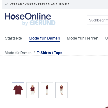
VERSANDKOSTENFREI AB 45 EURO DE
m Hauptinhalt springen
Zur Suche springen
Zur Hauptnavigation springen
Startseite
Mode für Damen
Mode für Herren
U
/
Mode für Damen
T-Shirts / Tops
Bildergalerie überspringen