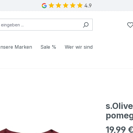
4.9
nsere Marken
Sale %
Wer wir sind
s.Oliv
pomeg
19,99 
Regulärer Pr