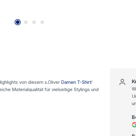
K
ighlights von diesem s.Oliver
Damen T-Shirt
!
Wi
e Materialqualität für vielseitige Stylings und
U
u
B