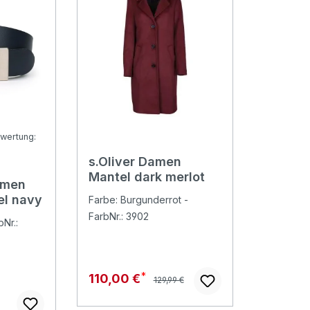
wertung:
s.Oliver Damen
Bewertung von 4.86 von 5 Sternen
Mantel dark merlot
amen
el navy
Farbe: Burgunderrot -
FarbNr.: 3902
Nr.:
Regulärer Preis:
Verkaufspreis:
110,00 €
129,99 €