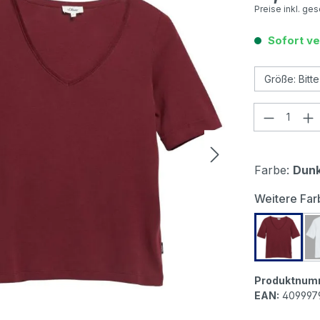
Preise inkl. ge
Sofort ve
Produkt
Farbe:
Dunk
Weitere Far
s.Olive
Produktnum
EAN:
409997