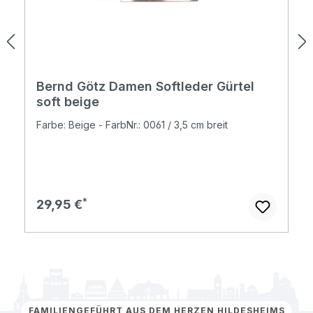
Bernd Götz Damen Softleder Gürtel
soft beige
Farbe: Beige - FarbNr.: 0061 / 3,5 cm breit
Regulärer Preis:
29,95 €
FAMILIENGEFÜHRT AUS DEM HERZEN HILDESHEIMS