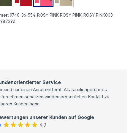
tas ICON Moonshine Smash 3/4 Chinohose creme white
Senoritas ICON Moonshine Smash 3/4 Chinohose olive
Senoritas ICON Moonshine Smash 3/4 Chinohose
Senoritas ICON Moonshine Smash 3/4 
Senoritas ICON Moonshine Sma
mer:
9740-36-554_ROSY PINK-ROSY PINK_ROSY PINK003
1987292
undenorientierter Service
r sind nur einen Anruf entfernt! Als familiengeführtes
nternehmen schätzen wir den persönlichen Kontakt zu
nseren Kunden sehr.
ewertungen unserer Kunden auf Google
4.9