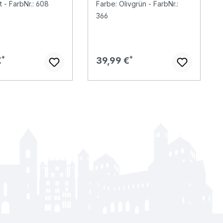
t - FarbNr.: 608
Farbe: Olivgrün - FarbNr.:
366
er Preis:
Regulärer Preis:
€
39,99 €