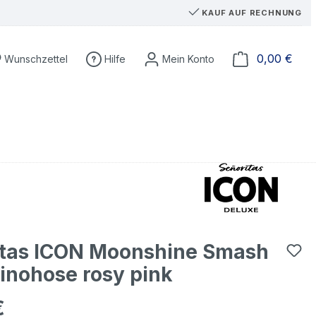
KAUF AUF RECHNUNG
Du hast 0 Produkte auf dem Merkzettel
Ware
0,00 €
Wunschzettel
Hilfe
itas ICON Moonshine Smash
inohose rosy pink
€
eis: