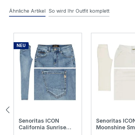
Ähnliche Artikel
So wird Ihr Outfit komplett
Produktgalerie überspringen
NEU
Senoritas ICON
Senoritas ICO
California Sunrise
Moonshine Sm
Jeans mid stone blue
3/4 Chinohos