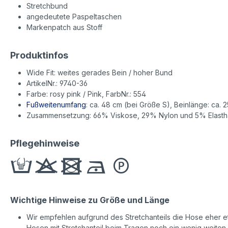
Stretchbund
angedeutete Paspeltaschen
Markenpatch aus Stoff
Produktinfos
Wide Fit: weites gerades Bein / hoher Bund
ArtikelNr.: 9740-36
Farbe: rosy pink / Pink, FarbNr.: 554
Fußweitenumfang
: ca. 48 cm (bei Größe S), Beinlänge: ca. 2
Zusammensetzung: 66% Viskose, 29% Nylon und 5% Elast
Pflegehinweise
Wichtige Hinweise zu Größe und Länge
Wir empfehlen aufgrund des Stretchanteils die Hose eher etw
Hosen mit Stretchanteil beim Tragen noch ein wenig weiten