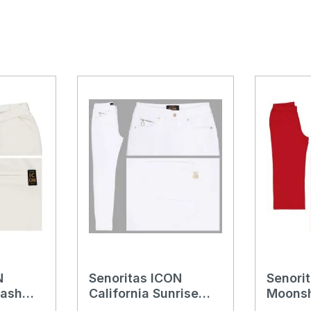
N
Senoritas ICON
Senori
ash
California Sunrise
Moons
e creme
Jeans clear white
3/4 Ch