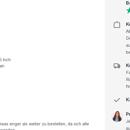
B
K
Ab
D
au
be
5 Inch
K
han
Fa
R
fi
K
P
Je
as enger als weiter zu bestellen, da sich alle
a
 werden.