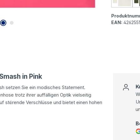
Senori
Produktnum
EAN:
426255
Smash in Pink
K
 setzen Sie ein modisches Statement.
Wi
ose trotz ihrer auffälligen Optik vielseitig
U
auf störende Verschlüsse und bietet einen hohen
u
B