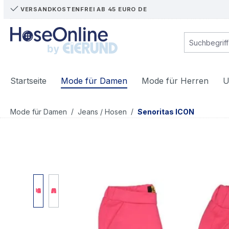
VERSANDKOSTENFREI AB 45 EURO DE
m Hauptinhalt springen
Zur Suche springen
Zur Hauptnavigation springen
Startseite
Mode für Damen
Mode für Herren
U
/
/
Mode für Damen
Jeans / Hosen
Senoritas ICON
Bildergalerie überspringen