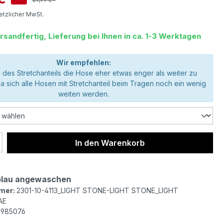
setzlicher MwSt.
rsandfertig, Lieferung bei Ihnen in ca. 1-3 Werktagen
Wir empfehlen:
 des Stretchanteils die Hose eher etwas enger als weiter zu
da sich alle Hosen mit Stretchanteil beim Tragen noch ein wenig
weiten werden.
 Anzahl: Gib den gewünschten Wert ein 
In den Warenkorb
blau angewaschen
mer:
2301-10-4113_LIGHT STONE-LIGHT STONE_LIGHT
AE
1985076