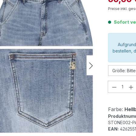
Preise inkl. ge
Sofort ve
Aufgrund
bestellen, 
Produkt
Farbe:
Hell
Produktnum
STONE002-P
EAN:
426255