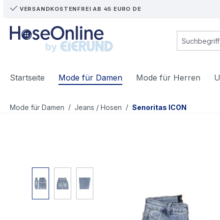
VERSANDKOSTENFREI AB 45 EURO DE
m Hauptinhalt springen
Zur Suche springen
Zur Hauptnavigation springen
Startseite
Mode für Damen
Mode für Herren
U
/
/
Mode für Damen
Jeans / Hosen
Senoritas ICON
Bildergalerie überspringen