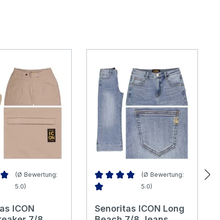
(Ø Bewertung:
(Ø Bewertung:
5.0)
5.0)
nittliche Bewertung von 5 von 5 Sternen
Durchschnittliche Bewertung von 5 v
tas ICON
Senoritas ICON Long
reaker 7/8
Beach 7/8 Jeans