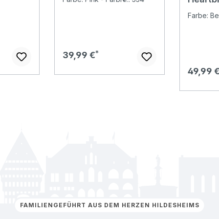
pink
Hose g
Farbe: Be
Regulärer Preis:
39,99 €
Regulär
49,99 
FAMILIENGEFÜHRT AUS DEM HERZEN HILDESHEIMS