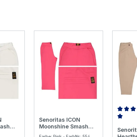
N
Senoritas ICON
Durchsch
ash
Moonshine Smash
Senori
e creme
3/4 Chinohose rosy
Heartb
Farbe: Pink - FarbNr.: 554