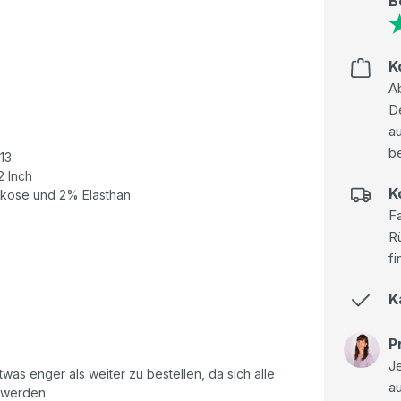
B
K
Ab
D
au
be
113
2 Inch
K
kose und 2% Elasthan
Fa
R
fi
K
P
Je
as enger als weiter zu bestellen, da sich alle
a
 werden.