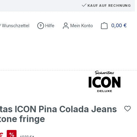
KAUF AUF RECHNUNG
Du hast 0 Produkte auf dem Merkzettel
Ware
0,00 €
Wunschzettel
Hilfe
tas ICON Pina Colada Jeans
stone fringe
is:
€
%
69,99 €*