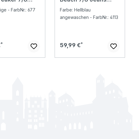
reige
light stone
ige - FarbNr.: 677
Farbe: Hellblau
angewaschen - FarbNr.: 4113
er Preis:
Regulärer Preis:
€
59,99 €