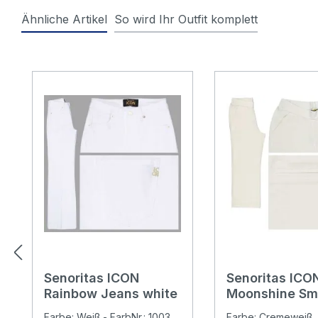
Ähnliche Artikel
So wird Ihr Outfit komplett
Produktgalerie überspringen
Senoritas ICON
Senoritas ICO
Rainbow Jeans white
Moonshine Sm
3/4 Chinohos
Farbe: Weiß - FarbNr.: 1003
Farbe: Cremeweiß