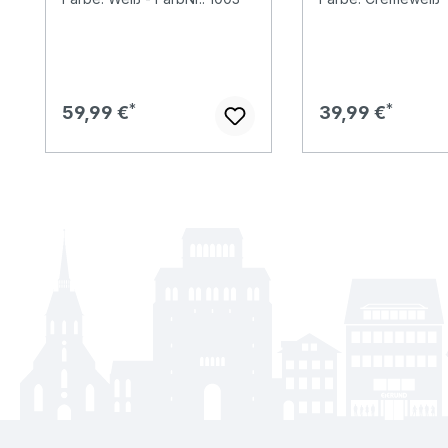
white
Regulärer Preis:
Regulärer Preis:
59,99 €
39,99 €