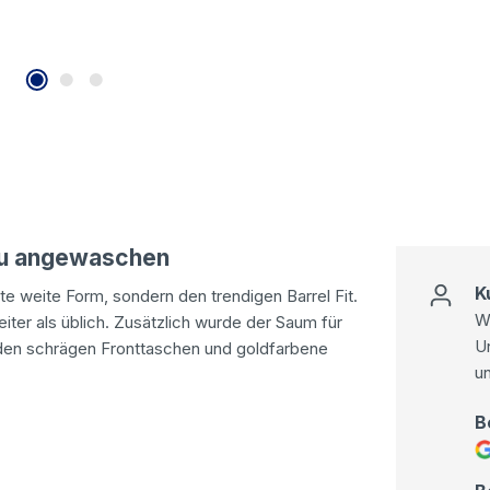
lau angewaschen
K
bte weite Form, sondern den trendigen Barrel Fit.
Wi
eiter als üblich. Zusätzlich wurde der Saum für
U
 den schrägen Fronttaschen und goldfarbene
u
B