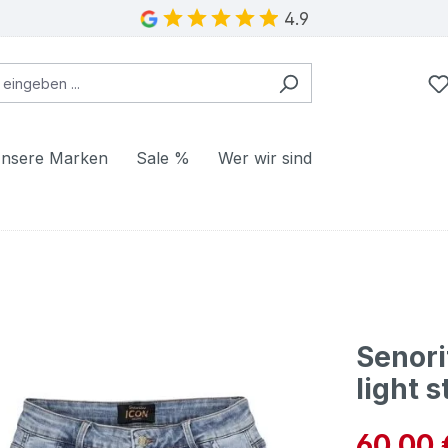
4.9
nsere Marken
Sale %
Wer wir sind
Senori
light 
Verkaufspre
60,00 