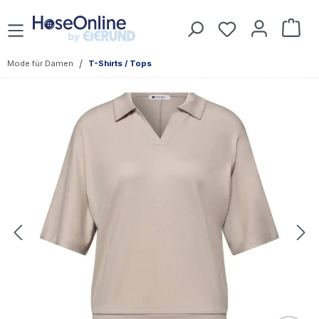
Zum Hauptinhalt springen
Du hast 0 Prod
War
/
Mode für Damen
T-Shirts / Tops
Bildergalerie überspringen