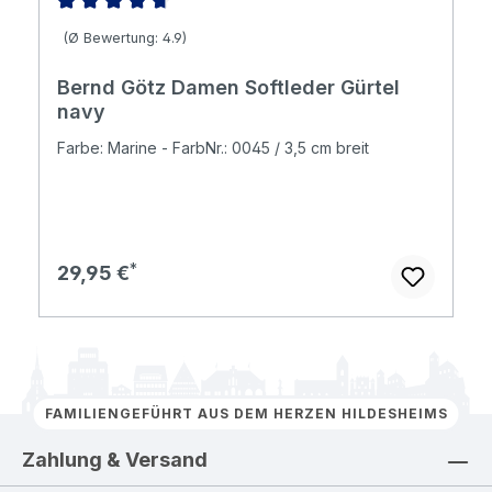
Durchschnittliche Bewertung von 4.86 von 5 Sternen
(Ø Bewertung: 4.9)
Bernd Götz Damen Softleder Gürtel
navy
Farbe: Marine - FarbNr.: 0045 / 3,5 cm breit
Regulärer Preis:
29,95 €
FAMILIENGEFÜHRT AUS DEM HERZEN HILDESHEIMS
Zahlung & Versand