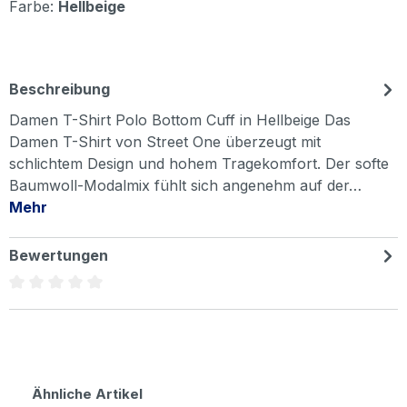
Farbe:
Hellbeige
Beschreibung
Damen T-Shirt Polo Bottom Cuff in Hellbeige Das
Damen T-Shirt von Street One überzeugt mit
schlichtem Design und hohem Tragekomfort. Der softe
Baumwoll-Modalmix fühlt sich angenehm auf der…
Mehr
Bewertungen
Durchschnittliche Bewertung von 0 von 5 Sternen
Produktgalerie überspringen
Ähnliche Artikel