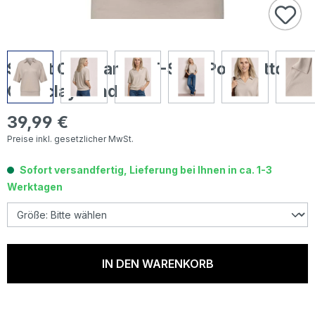
Street One Damen T-Shirt Polo Bottom
Cuff clay sand
39,99 €
Regulärer Preis:
Preise inkl. gesetzlicher MwSt.
Sofort versandfertig, Lieferung bei Ihnen in ca. 1-3
Werktagen
IN DEN WARENKORB