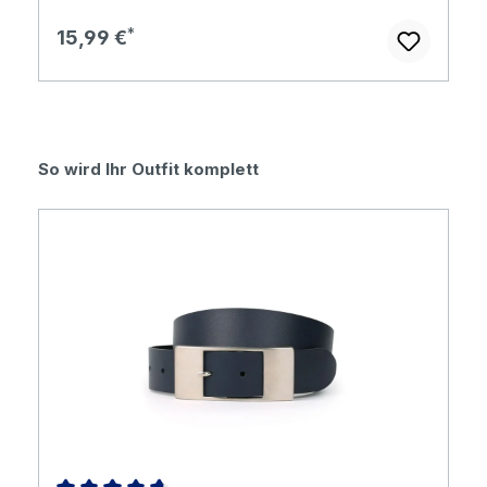
Regulärer Preis:
15,99 €
Produktgalerie überspringen
So wird Ihr Outfit komplett