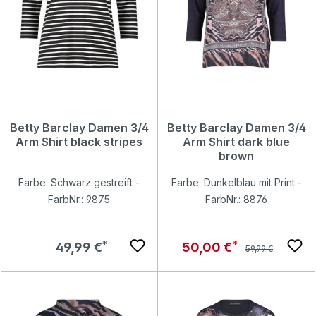
Betty Barclay Damen 3/4
Betty Barclay Damen 3/4
Arm Shirt black stripes
Arm Shirt dark blue
brown
Farbe: Schwarz gestreift -
Farbe: Dunkelblau mit Print -
FarbNr.: 9875
FarbNr.: 8876
Regulärer Preis:
Regulärer Preis:
Verkaufspreis:
49,99 €
50,00 €
59,99 €