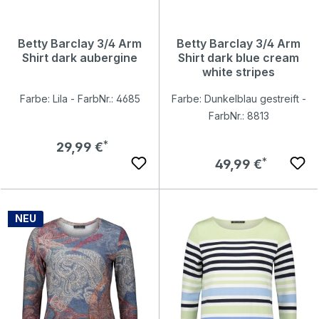
Betty Barclay 3/4 Arm
Betty Barclay 3/4 Arm
Shirt dark aubergine
Shirt dark blue cream
white stripes
Farbe: Lila - FarbNr.: 4685
Farbe: Dunkelblau gestreift -
FarbNr.: 8813
Regulärer Preis:
29,99 €
Regulärer Preis:
49,99 €
NEU