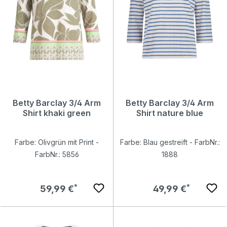
Betty Barclay 3/4 Arm
Betty Barclay 3/4 Arm
Shirt khaki green
Shirt nature blue
Farbe: Olivgrün mit Print -
Farbe: Blau gestreift - FarbNr.:
FarbNr.: 5856
1888
Regulärer Preis:
Regulärer Preis:
59,99 €
49,99 €