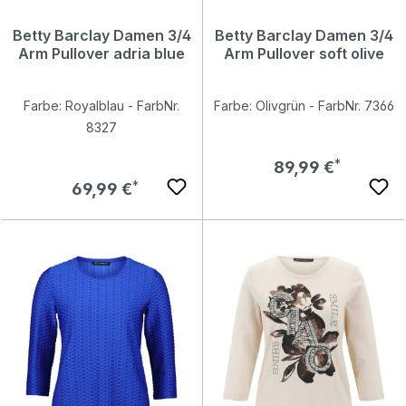
Betty Barclay Damen 3/4
Betty Barclay Damen 3/4
Arm Pullover adria blue
Arm Pullover soft olive
Farbe: Royalblau - FarbNr.
Farbe: Olivgrün - FarbNr. 7366
8327
Regulärer Preis:
89,99 €
Regulärer Preis:
69,99 €