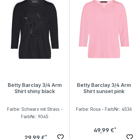
Betty Barclay 3/4 Arm
Betty Barclay 3/4 Arm
Shirt shiny black
Shirt sunset pink
Farbe: Schwarz mit Strass -
Farbe: Rosa - FarbNr.: 4536
FarbNr.: 9045
Regulärer Preis:
49,99 €
Regulärer Preis:
29,99 €