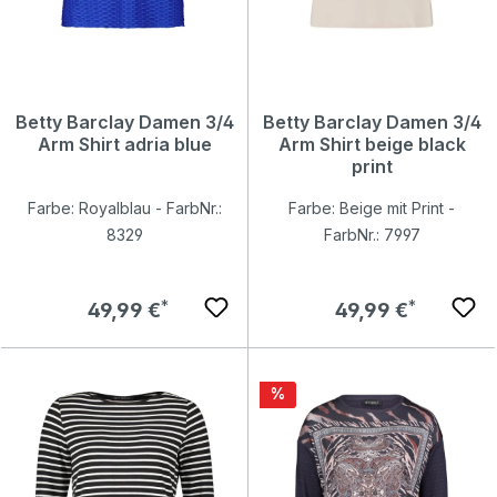
Betty Barclay Damen 3/4
Betty Barclay Damen 3/4
Arm Shirt adria blue
Arm Shirt beige black
print
Farbe: Royalblau - FarbNr.:
Farbe: Beige mit Print -
8329
FarbNr.: 7997
Regulärer Preis:
Regulärer Preis:
49,99 €
49,99 €
Rabatt
%