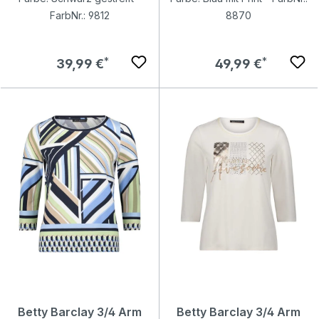
FarbNr.: 9812
8870
Regulärer Preis:
Regulärer Preis:
39,99 €
49,99 €
Betty Barclay 3/4 Arm
Betty Barclay 3/4 Arm