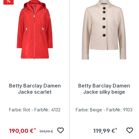
Rabatt
%
Betty Barclay Damen
Betty Barclay Damen
Jacke scarlet
Jacke silky beige
Farbe: Rot - FarbNr.: 4132
Farbe: Beige - FarbNr.: 9103
Regulärer Preis:
Verkaufspreis:
Regulärer Preis:
190,00 €
119,99 €
199,99 €