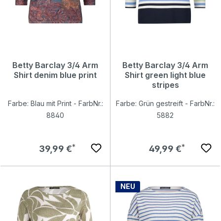
Betty Barclay 3/4 Arm
Betty Barclay 3/4 Arm
Shirt denim blue print
Shirt green light blue
stripes
Farbe: Blau mit Print - FarbNr.:
Farbe: Grün gestreift - FarbNr.:
8840
5882
Regulärer Preis:
Regulärer Preis:
39,99 €
49,99 €
NEU