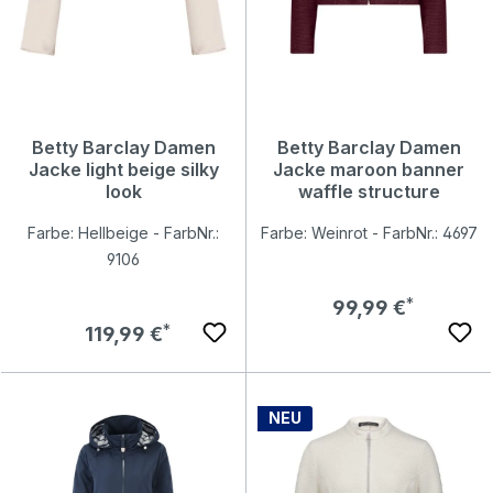
Betty Barclay Damen
Betty Barclay Damen
Jacke light beige silky
Jacke maroon banner
look
waffle structure
Farbe: Hellbeige - FarbNr.:
Farbe: Weinrot - FarbNr.: 4697
9106
Regulärer Preis:
99,99 €
Regulärer Preis:
119,99 €
NEU