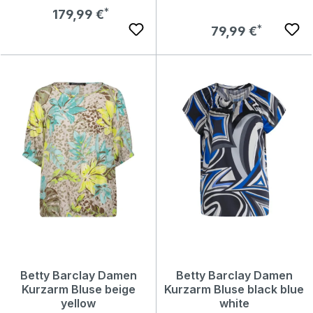
Regulärer Preis:
179,99 €
Regulärer Preis:
79,99 €
Betty Barclay Damen
Betty Barclay Damen
Kurzarm Bluse beige
Kurzarm Bluse black blue
yellow
white