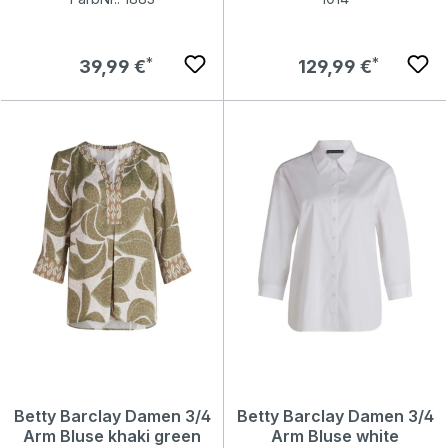
Regulärer Preis:
Regulärer Preis:
39,99 €
129,99 €
Betty Barclay Damen 3/4
Betty Barclay Damen 3/4
Arm Bluse khaki green
Arm Bluse white