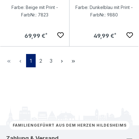
Farbe: Beige mit Print -
Farbe: Dunkelblau mit Print -
FarbNr.: 7823
FarbNr.: 9880
Regulärer Preis:
Regulärer Preis:
69,99 €
49,99 €
Seite
Seite
Seite
1
2
3
FAMILIENGEFÜHRT AUS DEM HERZEN HILDESHEIMS
Zahlung & Versand