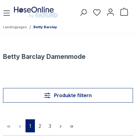
Zum Hauptinhalt springen
Du hast 0 Prod
War
/
Landingpages
Betty Barclay
Betty Barclay Damenmode
Produkte filtern
Seite
Seite
Seite
1
2
3