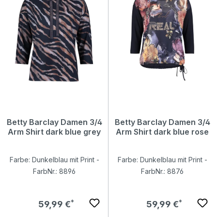
Betty Barclay Damen 3/4
Betty Barclay Damen 3/4
Arm Shirt dark blue grey
Arm Shirt dark blue rose
Farbe: Dunkelblau mit Print -
Farbe: Dunkelblau mit Print -
FarbNr.: 8896
FarbNr.: 8876
Regulärer Preis:
Regulärer Preis:
59,99 €
59,99 €