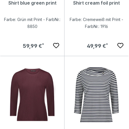
Shirt blue green print
Shirt cream foil print
Farbe: Grün mit Print - FarbNr.:
Farbe: Cremeweiß mit Print -
8850
FarbNr.: 1916
Regulärer Preis:
Regulärer Preis:
59,99 €
49,99 €