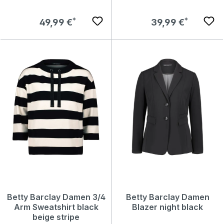
Regulärer Preis:
Regulärer Preis:
49,99 €
39,99 €
Betty Barclay Damen 3/4
Betty Barclay Damen
Arm Sweatshirt black
Blazer night black
beige stripe