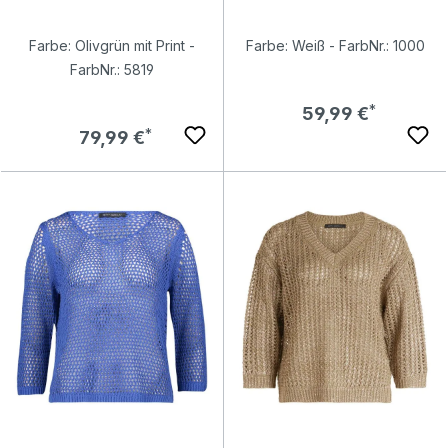
Farbe: Olivgrün mit Print -
Farbe: Weiß - FarbNr.: 1000
FarbNr.: 5819
Regulärer Preis:
59,99 €
Regulärer Preis:
79,99 €