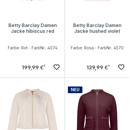
Betty Barclay Damen
Betty Barclay Damen
Jacke hibiscus red
Jacke hushed violet
Farbe: Rot - FarbNr.: 4074
Farbe: Rosa - FarbNr.: 4570
Regulärer Preis:
Regulärer Preis:
199,99 €
129,99 €
NEU