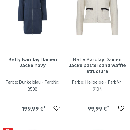
Betty Barclay Damen
Betty Barclay Damen
Jacke navy
Jacke pastel sand waffle
structure
Farbe: Dunkelblau - FarbNr.:
Farbe: Hellbeige - FarbNr.:
8538
9104
Regulärer Preis:
Regulärer Preis:
199,99 €
99,99 €