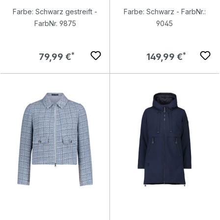
Farbe: Schwarz gestreift -
Farbe: Schwarz - FarbNr.:
FarbNr. 9875
9045
Regulärer Preis:
Regulärer Preis:
79,99 €
149,99 €