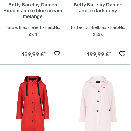
Betty Barclay Damen
Betty Barclay Damen
Bouclé Jacke blue cream
Jacke dark navy
melange
Farbe: Blau meliert - FarbNr.:
Farbe: Dunkelblau - FarbNr.:
8811
8538
Regulärer Preis:
Regulärer Preis:
139,99 €
199,99 €