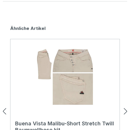
Produktgalerie überspringen
Ähnliche Artikel
Buena Vista Malibu-Short Stretch Twill
Baumwollhose kit