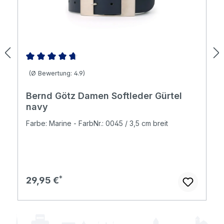
Durchschnittliche Bewertung von 4.86 von 5 Sternen
(Ø Bewertung: 4.9)
Bernd Götz Damen Softleder Gürtel
navy
Farbe: Marine - FarbNr.: 0045 / 3,5 cm breit
Regulärer Preis:
29,95 €