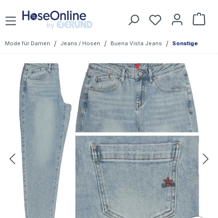
Zum Hauptinhalt springen
Du hast 0 Prod
War
/
/
/
Mode für Damen
Jeans / Hosen
Buena Vista Jeans
Sonstige
Bildergalerie überspringen