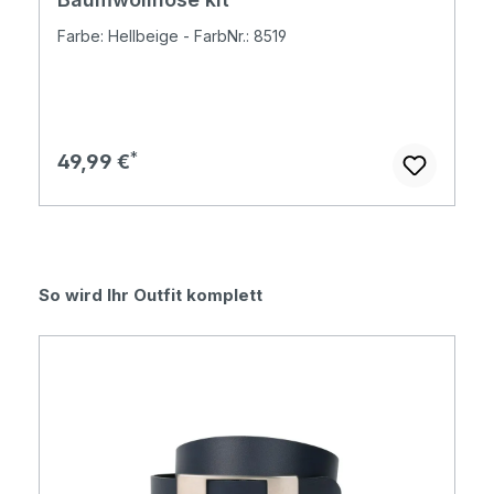
Farbe: Hellbeige - FarbNr.: 8519
Regulärer Preis:
49,99 €
Produktgalerie überspringen
So wird Ihr Outfit komplett