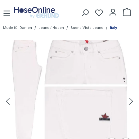
Zum Hauptinhalt springen
Du hast 0 Prod
War
/
/
/
Mode für Damen
Jeans / Hosen
Buena Vista Jeans
Italy
Bildergalerie überspringen