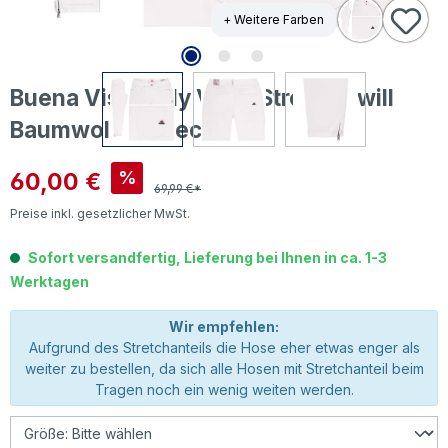
+ Weitere Farben
Buena Vista Italy V 7/8 Stretch Twill
Baumwollhose ecru
Verkaufspreis:
60,00 €
%
69,99 €*
Preise inkl. gesetzlicher MwSt.
Sofort versandfertig, Lieferung bei Ihnen in ca. 1-3
Werktagen
Wir empfehlen:
Aufgrund des Stretchanteils die Hose eher etwas enger als
weiter zu bestellen, da sich alle Hosen mit Stretchanteil beim
Tragen noch ein wenig weiten werden.