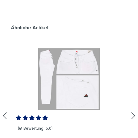
Produktgalerie überspringen
Ähnliche Artikel
Durchschnittliche Bewertung von 5 von 5 Sternen
(Ø Bewertung: 5.0)