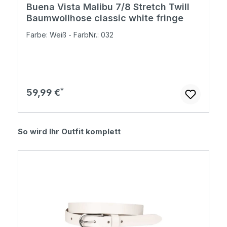
Buena Vista Malibu 7/8 Stretch Twill
Baumwollhose classic white fringe
Farbe: Weiß - FarbNr.: 032
Regulärer Preis:
59,99 €
Produktgalerie überspringen
So wird Ihr Outfit komplett