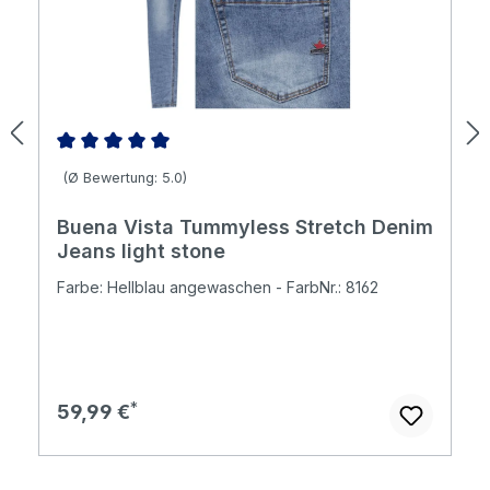
Durchschnittliche Bewertung von 5 von 5 Sternen
(Ø Bewertung: 5.0)
Buena Vista Tummyless Stretch Denim
Jeans light stone
Farbe: Hellblau angewaschen - FarbNr.: 8162
Regulärer Preis:
59,99 €