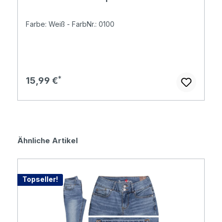
Farbe: Weiß - FarbNr.: 0100
Regulärer Preis:
15,99 €
Produktgalerie überspringen
Ähnliche Artikel
Topseller!