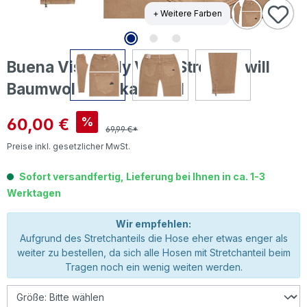
+ Weitere Farben
Buena Vista Italy V 7/8 Stretch Twill
Baumwollhose karamell
Verkaufspreis:
60,00 €
%
69,99 €*
Preise inkl. gesetzlicher MwSt.
Sofort versandfertig, Lieferung bei Ihnen in ca. 1-3
Werktagen
Wir empfehlen:
Aufgrund des Stretchanteils die Hose eher etwas enger als
weiter zu bestellen, da sich alle Hosen mit Stretchanteil beim
Tragen noch ein wenig weiten werden.