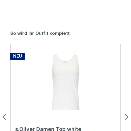
Durchschnittliche Bewertung von 0 von 5 Sternen
Produktgalerie überspringen
So wird Ihr Outfit komplett
NEU
s.Oliver Damen Top white