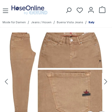
Zum Hauptinhalt springen
Du hast 0 Prod
War
/
/
/
Mode für Damen
Jeans / Hosen
Buena Vista Jeans
Italy
Bildergalerie überspringen