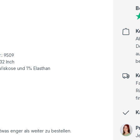
B
K
Ab
D
au
.: 9509
be
 32 Inch
Viskose und 1% Elasthan
K
Fa
R
fi
K
P
was enger als weiter zu bestellen.
Je