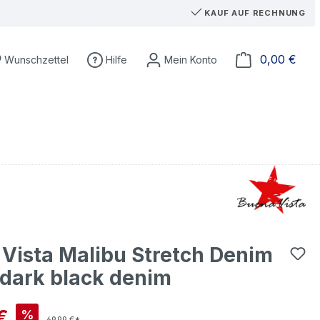
KAUF AUF RECHNUNG
Du hast 0 Produkte auf dem Merkzettel
Ware
0,00 €
Wunschzettel
Hilfe
Vista Malibu Stretch Denim
dark black denim
is:
€
%
69,99 €*