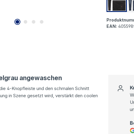
Buena V
Produktnum
EAN:
405598
kelgrau angewaschen
K
, die 4-Knopfleiste und den schmalen Schnitt
Wi
ung in Szene gesetzt wird, verstärkt den coolen
U
u
B