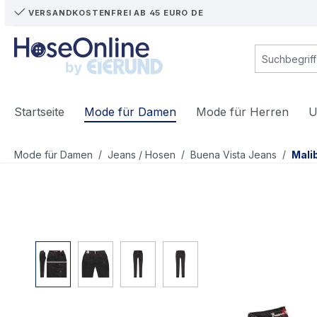
VERSANDKOSTENFREI AB 45 EURO DE
m Hauptinhalt springen
Zur Suche springen
Zur Hauptnavigation springen
Startseite
Mode für Damen
Mode für Herren
U
/
/
/
Mode für Damen
Jeans / Hosen
Buena Vista Jeans
Mali
Bildergalerie überspringen