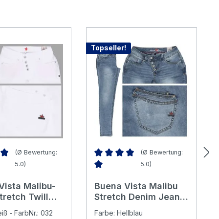
Topseller!
(Ø Bewertung:
(Ø Bewertung:
5.0)
5.0)
nen
nittliche Bewertung von 5 von 5 Sternen
Durchschnittliche Bewertung von 5 v
Vista Malibu-
Buena Vista Malibu
tretch Twill
Stretch Denim Jeans
llhose white
light stone blue
iß - FarbNr.: 032
Farbe: Hellblau