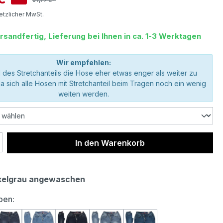
setzlicher MwSt.
rsandfertig, Lieferung bei Ihnen in ca. 1-3 Werktagen
Wir empfehlen:
 des Stretchanteils die Hose eher etwas enger als weiter zu
da sich alle Hosen mit Stretchanteil beim Tragen noch ein wenig
weiten werden.
 Anzahl: Gib den gewünschten Wert ein 
In den Warenkorb
elgrau angewaschen
auswählen
ben: