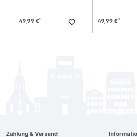
Regulärer Preis:
Regulärer Preis:
49,99 €
49,99 €
Zahlung & Versand
Informati