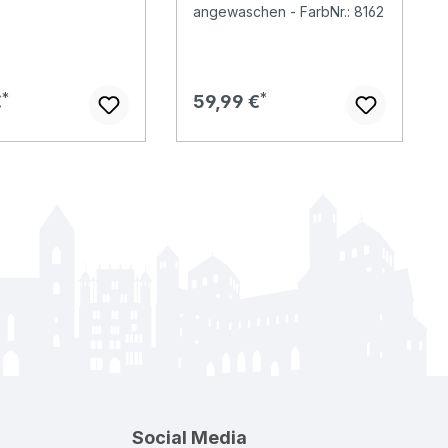
angewaschen - FarbNr.: 8162
er Preis:
Regulärer Preis:
€
59,99 €
Social Media