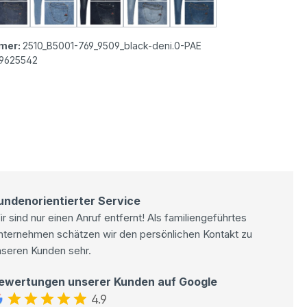
ista Malibu Stretch Denim Jeans dark black denim
Buena Vista Malibu Stretch Denim Jeans dark stone
Buena Vista Malibu Stretch Denim Jeans deep s
Buena Vista Malibu Stretch Denim Jea
Buena Vista Malibu Stretch De
Buena Vista Malibu S
mer:
2510_B5001-769_9509_black-deni.0-PAE
9625542
undenorientierter Service
r sind nur einen Anruf entfernt! Als familiengeführtes
nternehmen schätzen wir den persönlichen Kontakt zu
nseren Kunden sehr.
ewertungen unserer Kunden auf Google
4.9