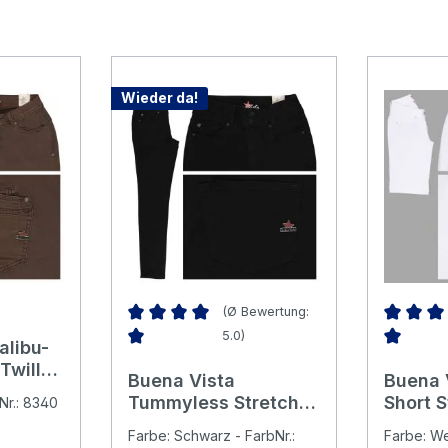
Wieder da!
(Ø Bewertung:
5.0)
alibu-
Durchschnittliche Bewertung von 5 von 5 Ster
Durchsch
Twill
Buena Vista
Buena 
 kaffee
Tummyless Stretch
Short S
Nr.: 8340
Twill Baumwollhose
Baumwo
Farbe: Schwarz - FarbNr.:
Farbe: We
black