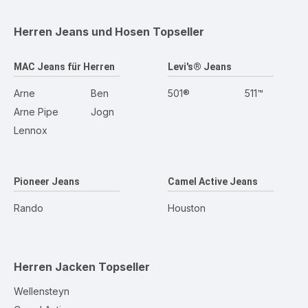
Herren Jeans und Hosen
Topseller
MAC Jeans für Herren
Levi's® Jeans
Arne
Ben
501®
511™
Arne Pipe
Jogn
Lennox
Pioneer Jeans
Camel Active Jeans
Rando
Houston
Herren Jacken
Topseller
Wellensteyn