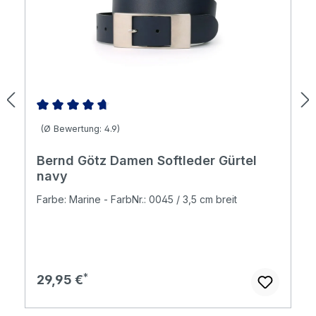
Durchschnittliche Bewertung von 4.86 von 5 Sternen
(Ø Bewertung: 4.9)
Bernd Götz Damen Softleder Gürtel
navy
Farbe: Marine - FarbNr.: 0045 / 3,5 cm breit
Regulärer Preis:
29,95 €