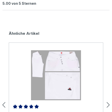
Durchschnittliche Bewertung von 5 von 5 Sternen
5.00 von 5 Sternen
Produktgalerie überspringen
Ähnliche Artikel