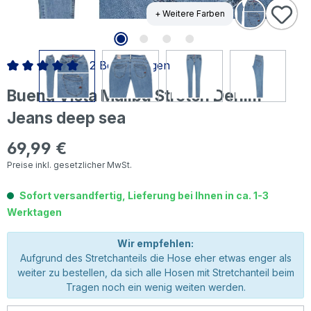
+ Weitere Farben
2 Bewertungen
Durchschnittliche Bewertung von 5 von 5 Sternen
Buena Vista Malibu Stretch Denim
Jeans deep sea
69,99 €
Regulärer Preis:
Preise inkl. gesetzlicher MwSt.
Sofort versandfertig, Lieferung bei Ihnen in ca. 1-3
Werktagen
Wir empfehlen:
Aufgrund des Stretchanteils die Hose eher etwas enger als
weiter zu bestellen, da sich alle Hosen mit Stretchanteil beim
Tragen noch ein wenig weiten werden.