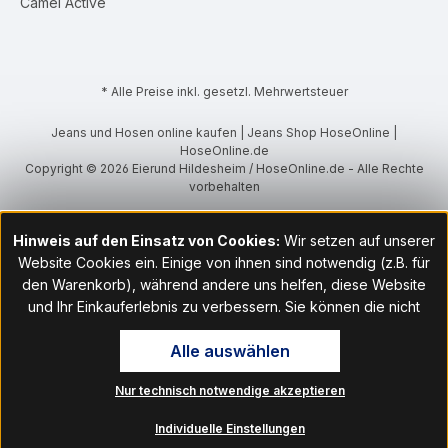
Camel Active
* Alle Preise inkl. gesetzl. Mehrwertsteuer
Jeans und Hosen online kaufen | Jeans Shop HoseOnline |
HoseOnline.de
Copyright © 2026 Eierund Hildesheim / HoseOnline.de - Alle Rechte
vorbehalten
Hinweis auf den Einsatz von Cookies:
Wir setzen auf unserer
Website Cookies ein. Einige von ihnen sind notwendig (z.B. für
den Warenkorb), während andere uns helfen, diese Website
und Ihr Einkauferlebnis zu verbessern. Sie können die nicht
notwendigen Cookies mit Klick auf „OK“ akzeptieren oder per
Alle auswählen
Klick auf "Nur technisch notwendige akzeptieren" ablehnen. Den
Zugang zu den Cookie-Einstellungen finden Sie im Fußbereich
Nur technisch notwendige akzeptieren
unserer Website im Menüpunkt „Informationen“. Dort können Sie
die Einstellungen jederzeit ändern.
Individuelle Einstellungen