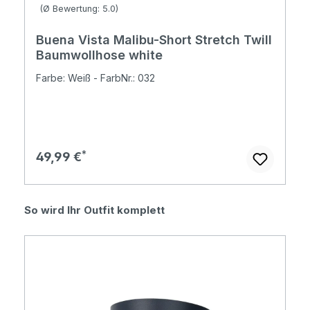
Durchschnittliche Bewertung von 5 von 5 Sternen
(Ø Bewertung: 5.0)
Buena Vista Malibu-Short Stretch Twill
Baumwollhose white
Farbe: Weiß - FarbNr.: 032
Regulärer Preis:
49,99 €
Produktgalerie überspringen
So wird Ihr Outfit komplett