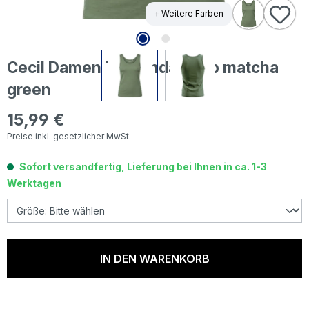
+ Weitere Farben
Cecil Damen Top Linda deep matcha
green
15,99 €
Regulärer Preis:
Preise inkl. gesetzlicher MwSt.
Sofort versandfertig, Lieferung bei Ihnen in ca. 1-3
Werktagen
IN DEN WARENKORB