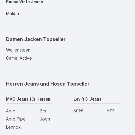
Buena Vista Jeans
Malibu
Damen Jacken
Topseller
Wellensteyn
Camel Active
Herren Jeans und Hosen
Topseller
MAC Jeans für Herren
Levi's® Jeans
Arne
Ben
501®
511™
Arne Pipe
Jogn
Lennox