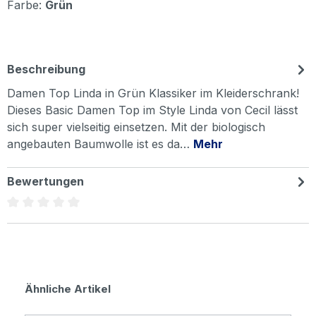
Farbe:
Grün
Beschreibung
Damen Top Linda in Grün Klassiker im Kleiderschrank!
Dieses Basic Damen Top im Style Linda von Cecil lässt
sich super vielseitig einsetzen. Mit der biologisch
angebauten Baumwolle ist es da…
Mehr
Bewertungen
Durchschnittliche Bewertung von 0 von 5 Sternen
Produktgalerie überspringen
Ähnliche Artikel