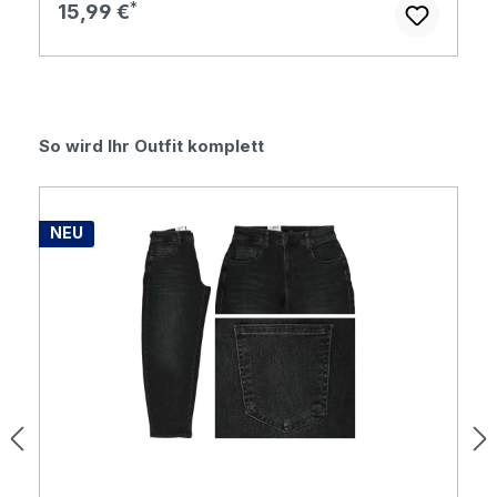
Regulärer Preis:
15,99 €
Produktgalerie überspringen
So wird Ihr Outfit komplett
NEU