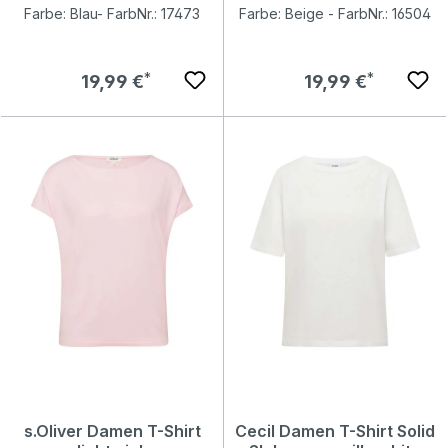
Farbe: Blau- FarbNr.: 17473
Farbe: Beige - FarbNr.: 16504
Regulärer Preis:
Regulärer Preis:
19,99 €
19,99 €
s.Oliver Damen T-Shirt
Cecil Damen T-Shirt Solid