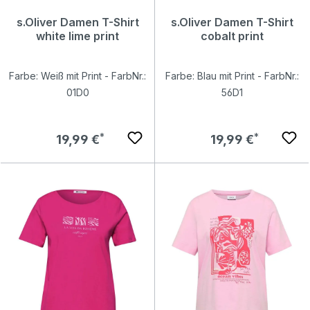
s.Oliver Damen T-Shirt
s.Oliver Damen T-Shirt
white lime print
cobalt print
Farbe: Weiß mit Print - FarbNr.:
Farbe: Blau mit Print - FarbNr.:
01D0
56D1
Regulärer Preis:
Regulärer Preis:
19,99 €
19,99 €