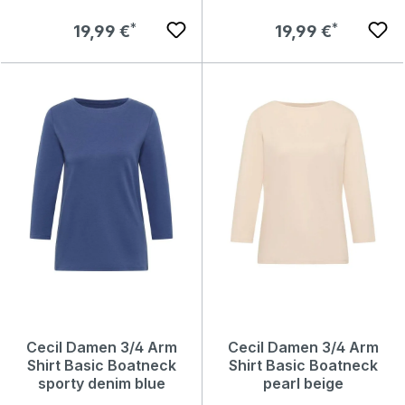
Regulärer Preis:
Regulärer Preis:
19,99 €
19,99 €
Cecil Damen 3/4 Arm
Cecil Damen 3/4 Arm
Shirt Basic Boatneck
Shirt Basic Boatneck
sporty denim blue
pearl beige