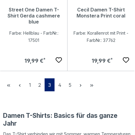
Street One Damen T-
Cecil Damen T-Shirt
Shirt Gerda cashmere
Monstera Print coral
blue
Farbe: Hellblau - FarbNr.:
Farbe: Korallenrot mit Print -
17501
FarbNr.: 37762
Regulärer Preis:
Regulärer Preis:
19,99 €
19,99 €
Seite
Seite
Seite
Seite
Seite
1
2
3
4
5
Damen T-Shirts: Basics für das ganze
Jahr
Das T-Shirt verbinden wir mit Sommer, warmen Temperaturen