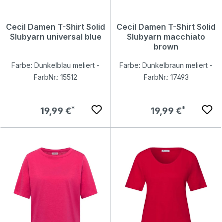
Cecil Damen T-Shirt Solid
Cecil Damen T-Shirt Solid
Slubyarn universal blue
Slubyarn macchiato
brown
Farbe: Dunkelblau meliert -
Farbe: Dunkelbraun meliert -
FarbNr.: 15512
FarbNr.: 17493
Regulärer Preis:
Regulärer Preis:
19,99 €
19,99 €