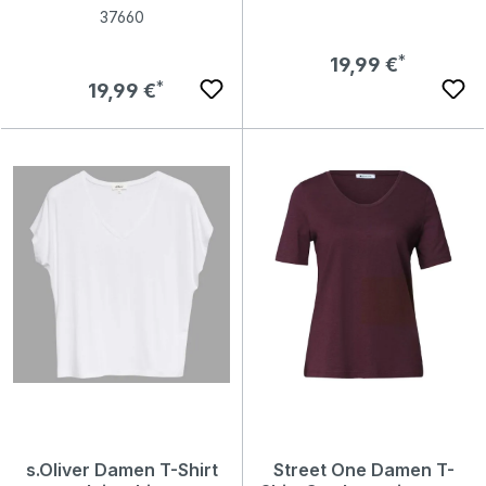
37660
Regulärer Preis:
19,99 €
Regulärer Preis:
19,99 €
s.Oliver Damen T-Shirt
Street One Damen T-