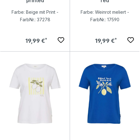
printed
red
Farbe: Beige mit Print -
Farbe: Weinrot meliert -
FarbNr.: 37278
FarbNr.: 17590
Regulärer Preis:
Regulärer Preis:
19,99 €
19,99 €