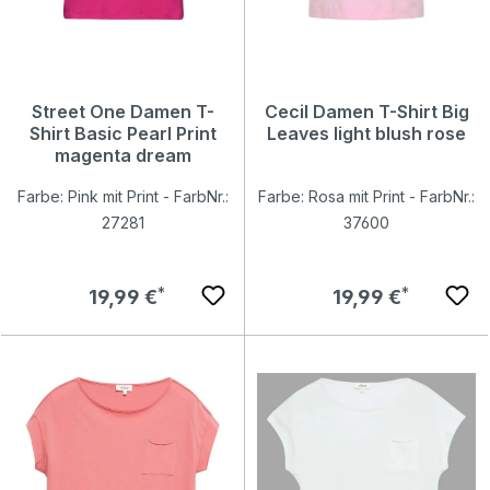
Street One Damen T-
Cecil Damen T-Shirt Big
Shirt Basic Pearl Print
Leaves light blush rose
magenta dream
Farbe: Pink mit Print - FarbNr.:
Farbe: Rosa mit Print - FarbNr.:
27281
37600
Regulärer Preis:
Regulärer Preis:
19,99 €
19,99 €