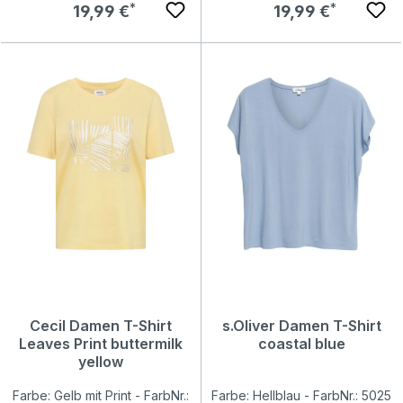
Regulärer Preis:
Regulärer Preis:
19,99 €
19,99 €
Cecil Damen T-Shirt
s.Oliver Damen T-Shirt
Leaves Print buttermilk
coastal blue
yellow
Farbe: Gelb mit Print - FarbNr.:
Farbe: Hellblau - FarbNr.: 5025