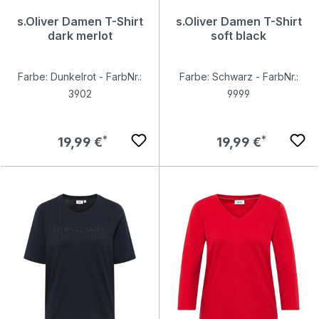
s.Oliver Damen T-Shirt
s.Oliver Damen T-Shirt
dark merlot
soft black
Farbe: Dunkelrot - FarbNr.:
Farbe: Schwarz - FarbNr.:
3902
9999
Regulärer Preis:
Regulärer Preis:
19,99 €
19,99 €