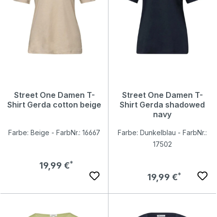
Street One Damen T-
Street One Damen T-
Shirt Gerda cotton beige
Shirt Gerda shadowed
navy
Farbe: Beige - FarbNr.: 16667
Farbe: Dunkelblau - FarbNr.:
17502
Regulärer Preis:
19,99 €
Regulärer Preis:
19,99 €