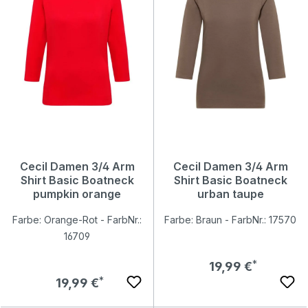
Cecil Damen 3/4 Arm
Cecil Damen 3/4 Arm
Shirt Basic Boatneck
Shirt Basic Boatneck
pumpkin orange
urban taupe
Farbe: Orange-Rot - FarbNr.:
Farbe: Braun - FarbNr.: 17570
16709
Regulärer Preis:
19,99 €
Regulärer Preis:
19,99 €