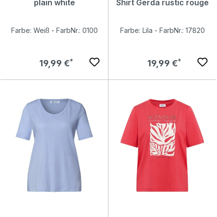
plain white
Shirt Gerda rustic rouge
Farbe: Weiß - FarbNr.: 0100
Farbe: Lila - FarbNr.: 17820
Regulärer Preis:
Regulärer Preis:
19,99 €
19,99 €