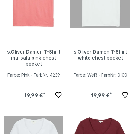
s.Oliver Damen T-Shirt
s.Oliver Damen T-Shirt
marsala pink chest
white chest pocket
pocket
Farbe: Pink - FarbNr.: 4239
Farbe: Weiß - FarbNr.: 0100
Regulärer Preis:
Regulärer Preis:
19,99 €
19,99 €