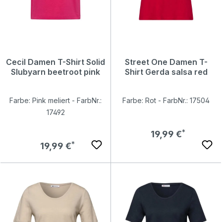
Cecil Damen T-Shirt Solid
Street One Damen T-
Slubyarn beetroot pink
Shirt Gerda salsa red
Farbe: Pink meliert - FarbNr.:
Farbe: Rot - FarbNr.: 17504
17492
Regulärer Preis:
19,99 €
Regulärer Preis:
19,99 €