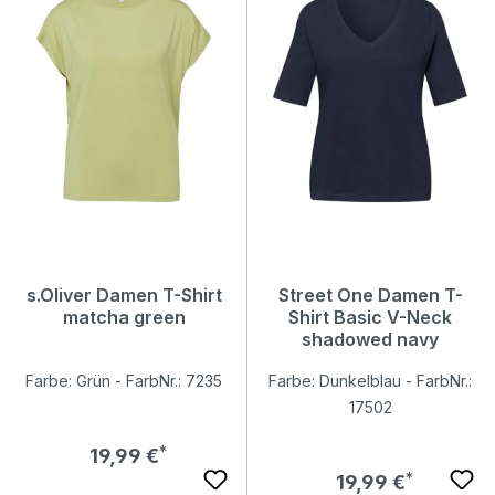
s.Oliver Damen T-Shirt
Street One Damen T-
matcha green
Shirt Basic V-Neck
shadowed navy
Farbe: Grün - FarbNr.: 7235
Farbe: Dunkelblau - FarbNr.:
17502
Regulärer Preis:
19,99 €
Regulärer Preis:
19,99 €