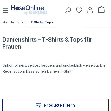
Zum Hauptinhalt springen
Du hast 0 Prod
War
/
Mode für Damen
T-Shirts / Tops
Damenshirts – T-Shirts & Tops für
Frauen
Unkompliziert, zeitlos, bequem und unglaublich vielseitig: Die
Rede ist vom klassischen Damen T-Shirt!
Produkte filtern