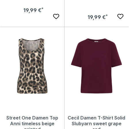
Regulärer Preis:
19,99 €
Regulärer Preis:
19,99 €
Street One Damen Top
Cecil Damen T-Shirt Solid
Anni timeless beige
Slubyarn sweet grape