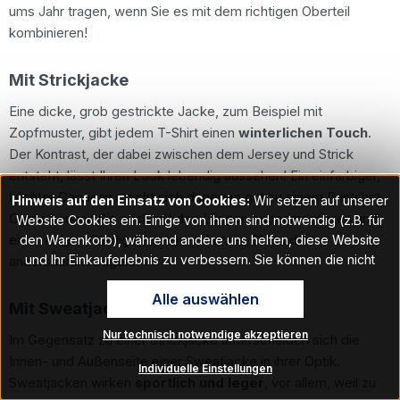
ums Jahr tragen, wenn Sie es mit dem richtigen Oberteil
kombinieren!
Mit Strickjacke
Eine dicke, grob gestrickte Jacke, zum Beispiel mit
Zopfmuster, gibt jedem T-Shirt einen
winterlichen Touch
.
Der Kontrast, der dabei zwischen dem Jersey und Strick
entsteht, lässt Ihren Look lebendig aussehen! Ein einfarbiger,
leichter Cardigan macht sich dagegen gut zu einem Printshirt.
Hinweis auf den Einsatz von Cookies:
Wir setzen auf unserer
Gerne können Sie auch mit den Längen experimentieren und
Website Cookies ein. Einige von ihnen sind notwendig (z.B. für
einen langen Cardigan zu einem kurzen Shirt oder
den Warenkorb), während andere uns helfen, diese Website
und Ihr Einkauferlebnis zu verbessern. Sie können die nicht
andersherum tragen.
notwendigen Cookies mit Klick auf „OK“ akzeptieren oder per
Alle auswählen
Klick auf "Nur technisch notwendige akzeptieren" ablehnen. Den
Mit Sweatjacke
Zugang zu den Cookie-Einstellungen finden Sie im Fußbereich
Nur technisch notwendige akzeptieren
unserer Website im Menüpunkt „Informationen“. Dort können Sie
Im Gegensatz zu einer Strickjacke unterscheiden sich die
die Einstellungen jederzeit ändern.
Innen- und Außenseite einer Sweatjacke in ihrer Optik.
Individuelle Einstellungen
Sweatjacken wirken
sportlich und leger
, vor allem, weil zu
Hinweis auf Verarbeitung Ihrer auf dieser Webseite erhobenen