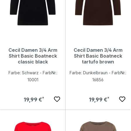
Cecil Damen 3/4 Arm
Cecil Damen 3/4 Arm
Shirt Basic Boatneck
Shirt Basic Boatneck
classic black
tartufo brown
Farbe: Schwarz - FarbNr.:
Farbe: Dunkelbraun - FarbNr.:
10001
16856
Regulärer Preis:
Regulärer Preis:
19,99 €
19,99 €