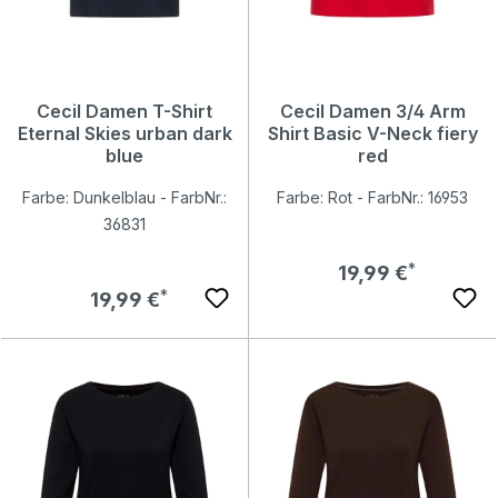
Cecil Damen T-Shirt
Cecil Damen 3/4 Arm
Eternal Skies urban dark
Shirt Basic V-Neck fiery
blue
red
Farbe: Dunkelblau - FarbNr.:
Farbe: Rot - FarbNr.: 16953
36831
Regulärer Preis:
19,99 €
Regulärer Preis:
19,99 €