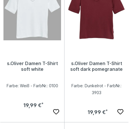
s.Oliver Damen T-Shirt
s.Oliver Damen T-Shirt
soft white
soft dark pomegranate
Farbe: Weiß - FarbNr.: 0100
Farbe: Dunkelrot - FarbNr.:
3903
Regulärer Preis:
19,99 €
Regulärer Preis:
19,99 €