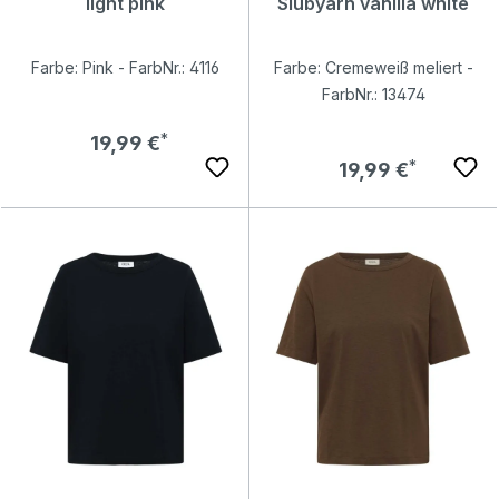
light pink
Slubyarn vanilla white
Farbe: Pink - FarbNr.: 4116
Farbe: Cremeweiß meliert -
FarbNr.: 13474
Regulärer Preis:
19,99 €
Regulärer Preis:
19,99 €