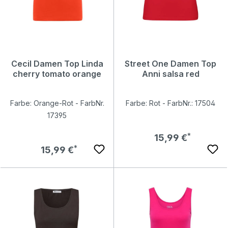
Cecil Damen Top Linda
Street One Damen Top
cherry tomato orange
Anni salsa red
Farbe: Orange-Rot - FarbNr.
Farbe: Rot - FarbNr.: 17504
17395
Regulärer Preis:
15,99 €
Regulärer Preis:
15,99 €