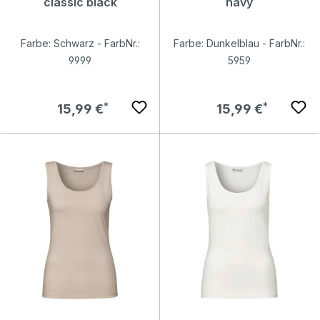
classic black
navy
Farbe: Schwarz - FarbNr.:
Farbe: Dunkelblau - FarbNr.:
9999
5959
Regulärer Preis:
Regulärer Preis:
15,99 €
15,99 €