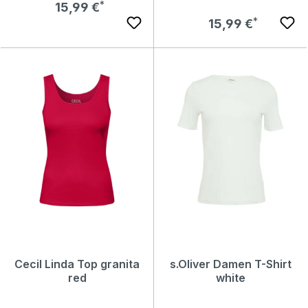
Regulärer Preis:
15,99 €
Regulärer Preis:
15,99 €
Cecil Linda Top granita
s.Oliver Damen T-Shirt
red
white