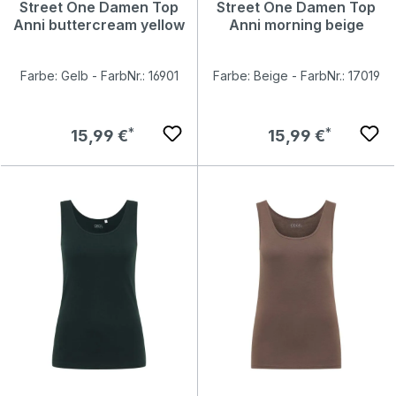
Street One Damen Top
Street One Damen Top
Anni buttercream yellow
Anni morning beige
Farbe: Gelb - FarbNr.: 16901
Farbe: Beige - FarbNr.: 17019
Regulärer Preis:
Regulärer Preis:
15,99 €
15,99 €