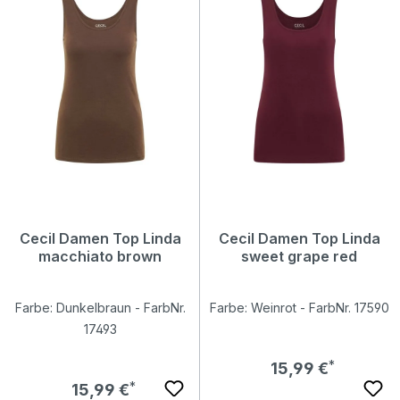
Cecil Damen Top Linda
Cecil Damen Top Linda
macchiato brown
sweet grape red
Farbe: Dunkelbraun - FarbNr.
Farbe: Weinrot - FarbNr. 17590
17493
Regulärer Preis:
15,99 €
Regulärer Preis:
15,99 €