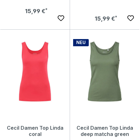
Regulärer Preis:
15,99 €
Regulärer Preis:
15,99 €
NEU
Cecil Damen Top Linda
Cecil Damen Top Linda
coral
deep matcha green