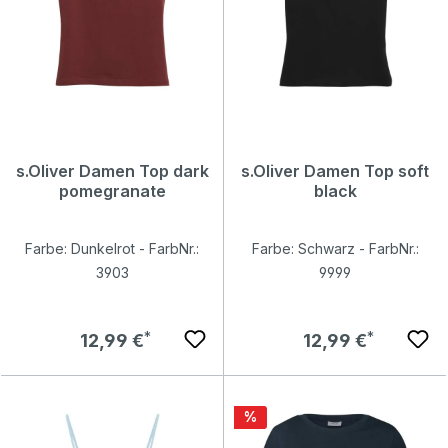
s.Oliver Damen Top dark
s.Oliver Damen Top soft
pomegranate
black
Farbe: Dunkelrot - FarbNr.:
Farbe: Schwarz - FarbNr.:
3903
9999
Regulärer Preis:
Regulärer Preis:
12,99 €
12,99 €
Rabatt
%