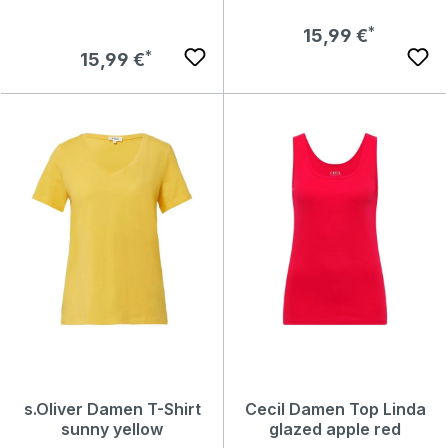
Regulärer Preis:
15,99 €
Regulärer Preis:
15,99 €
s.Oliver Damen T-Shirt
Cecil Damen Top Linda
sunny yellow
glazed apple red