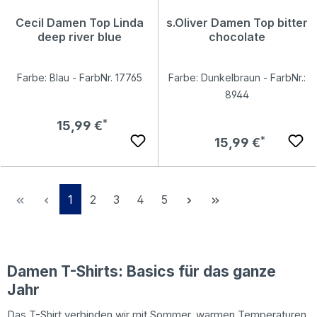
Cecil Damen Top Linda
s.Oliver Damen Top bitter
deep river blue
chocolate
Farbe: Blau - FarbNr. 17765
Farbe: Dunkelbraun - FarbNr.:
8944
Regulärer Preis:
15,99 €
Regulärer Preis:
15,99 €
Seite
Seite
Seite
Seite
Seite
1
2
3
4
5
Damen T-Shirts: Basics für das ganze
Jahr
Das T-Shirt verbinden wir mit Sommer, warmen Temperaturen