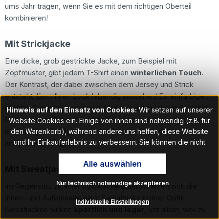
ums Jahr tragen, wenn Sie es mit dem richtigen Oberteil
kombinieren!
Mit Strickjacke
Eine dicke, grob gestrickte Jacke, zum Beispiel mit
Zopfmuster, gibt jedem T-Shirt einen
winterlichen Touch
.
Der Kontrast, der dabei zwischen dem Jersey und Strick
entsteht, lässt Ihren Look lebendig aussehen! Ein einfarbiger,
leichter Cardigan macht sich dagegen gut zu einem Printshirt.
Hinweis auf den Einsatz von Cookies:
Wir setzen auf unserer
Gerne können Sie auch mit den Längen experimentieren und
Website Cookies ein. Einige von ihnen sind notwendig (z.B. für
einen langen Cardigan zu einem kurzen Shirt oder
den Warenkorb), während andere uns helfen, diese Website
und Ihr Einkauferlebnis zu verbessern. Sie können die nicht
andersherum tragen.
notwendigen Cookies mit Klick auf „OK“ akzeptieren oder per
Alle auswählen
Klick auf "Nur technisch notwendige akzeptieren" ablehnen. Den
Mit Sweatjacke
Zugang zu den Cookie-Einstellungen finden Sie im Fußbereich
Nur technisch notwendige akzeptieren
unserer Website im Menüpunkt „Informationen“. Dort können Sie
Im Gegensatz zu einer Strickjacke unterscheiden sich die
die Einstellungen jederzeit ändern.
Innen- und Außenseite einer Sweatjacke in ihrer Optik.
Individuelle Einstellungen
Sweatjacken wirken
sportlich und leger
, vor allem, weil zu
Hinweis auf Verarbeitung Ihrer auf dieser Webseite erhobenen