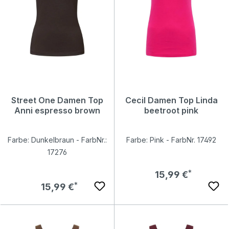
Street One Damen Top
Cecil Damen Top Linda
Anni espresso brown
beetroot pink
Farbe: Dunkelbraun - FarbNr.:
Farbe: Pink - FarbNr. 17492
17276
Regulärer Preis:
15,99 €
Regulärer Preis:
15,99 €