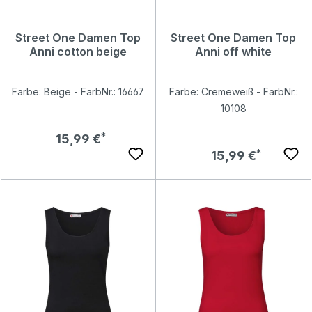
Street One Damen Top
Street One Damen Top
Anni cotton beige
Anni off white
Farbe: Beige - FarbNr.: 16667
Farbe: Cremeweiß - FarbNr.:
10108
Regulärer Preis:
15,99 €
Regulärer Preis:
15,99 €