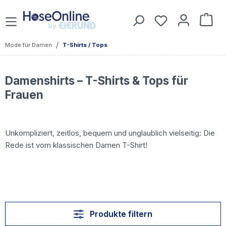
Zum Hauptinhalt springen
Du hast 0 Prod
War
/
Mode für Damen
T-Shirts / Tops
Damenshirts – T-Shirts & Tops für
Frauen
Unkompliziert, zeitlos, bequem und unglaublich vielseitig: Die
Rede ist vom klassischen Damen T-Shirt!
Produkte filtern