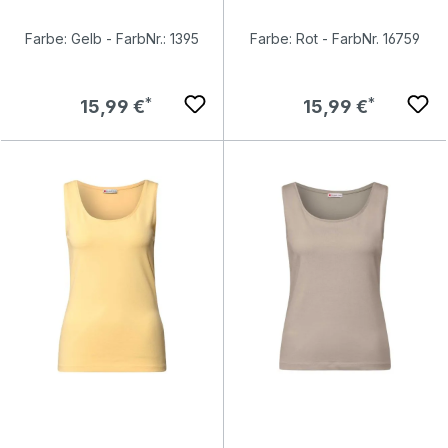
Farbe: Gelb - FarbNr.: 1395
Farbe: Rot - FarbNr. 16759
Regulärer Preis:
Regulärer Preis:
15,99 €
15,99 €