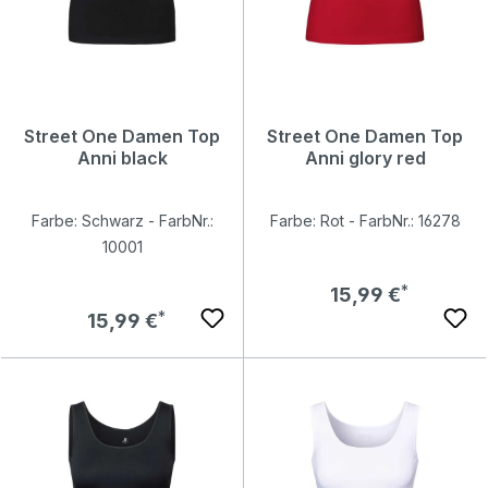
Street One Damen Top
Street One Damen Top
Anni black
Anni glory red
Farbe: Schwarz - FarbNr.:
Farbe: Rot - FarbNr.: 16278
10001
Regulärer Preis:
15,99 €
Regulärer Preis:
15,99 €