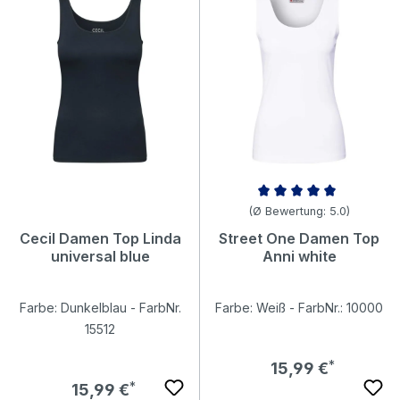
Durchschnittliche Bewertung v
(Ø Bewertung: 5.0)
Cecil Damen Top Linda
Street One Damen Top
universal blue
Anni white
Farbe: Dunkelblau - FarbNr.
Farbe: Weiß - FarbNr.: 10000
15512
Regulärer Preis:
15,99 €
Regulärer Preis:
15,99 €