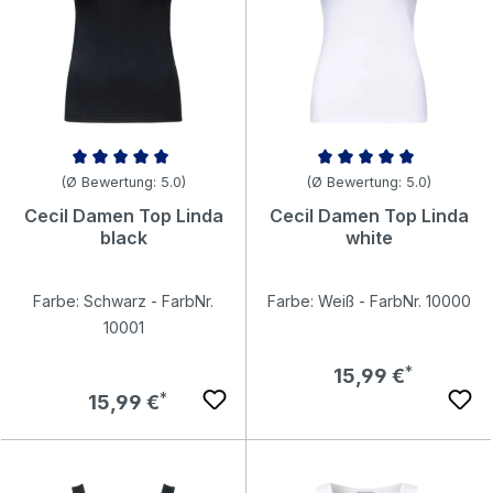
Durchschnittliche Bewertung von 5 von 5 Sternen
Durchschnittliche Bewertung v
(Ø Bewertung: 5.0)
(Ø Bewertung: 5.0)
Cecil Damen Top Linda
Cecil Damen Top Linda
black
white
Farbe: Schwarz - FarbNr.
Farbe: Weiß - FarbNr. 10000
10001
Regulärer Preis:
15,99 €
Regulärer Preis:
15,99 €