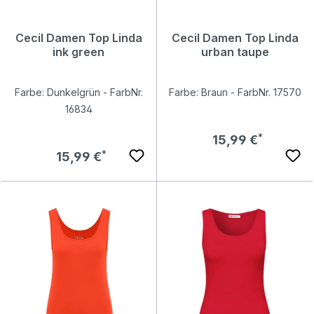
Cecil Damen Top Linda
Cecil Damen Top Linda
ink green
urban taupe
Farbe: Dunkelgrün - FarbNr.
Farbe: Braun - FarbNr. 17570
16834
Regulärer Preis:
15,99 €
Regulärer Preis:
15,99 €