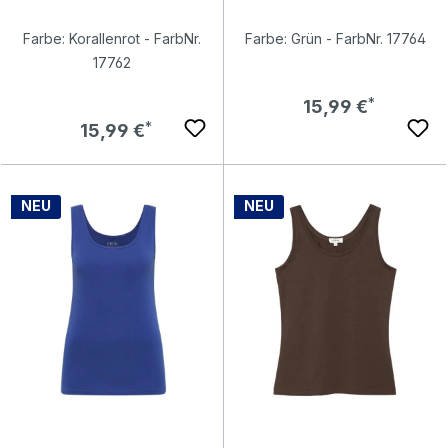
Farbe: Korallenrot - FarbNr.
Farbe: Grün - FarbNr. 17764
17762
Regulärer Preis:
15,99 €
Regulärer Preis:
15,99 €
NEU
NEU