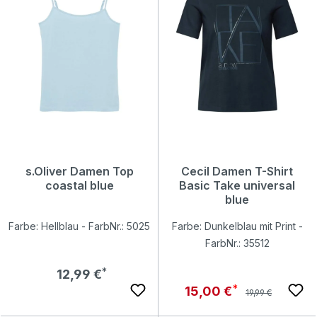
s.Oliver Damen Top
Cecil Damen T-Shirt
coastal blue
Basic Take universal
blue
Farbe: Hellblau - FarbNr.: 5025
Farbe: Dunkelblau mit Print -
FarbNr.: 35512
Regulärer Preis:
12,99 €
Regulärer Preis:
Verkaufspreis:
15,00 €
19,99 €