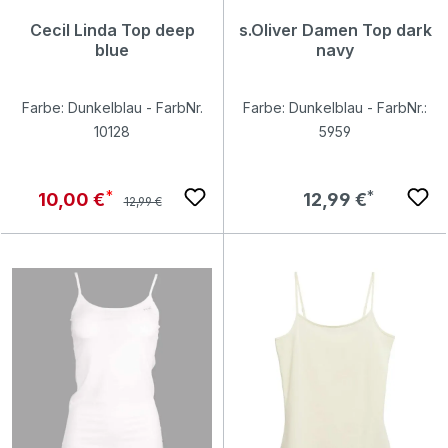
Cecil Linda Top deep
s.Oliver Damen Top dark
blue
navy
Farbe: Dunkelblau - FarbNr.
Farbe: Dunkelblau - FarbNr.:
10128
5959
Regulärer Preis:
Verkaufspreis:
Regulärer Preis:
10,00 €
12,99 €
12,99 €