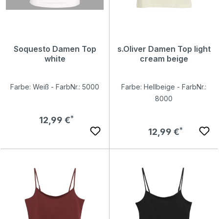
Soquesto Damen Top
s.Oliver Damen Top light
white
cream beige
Farbe: Weiß - FarbNr.: 5000
Farbe: Hellbeige - FarbNr.:
8000
Regulärer Preis:
12,99 €
Regulärer Preis:
12,99 €