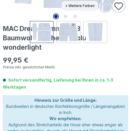
+ Weitere Farben
MAC Dream Summer 7/8
Baumwollhose heaven blue
wonderlight
99,95 €
Regulärer Preis:
Preise inkl. gesetzlicher MwSt.
Sofort versandfertig, Lieferung bei Ihnen in ca. 1-3
Werktagen
Hinweis zur Größe und Länge:
Bundweiten in deutscher Konfektionsgröße / Längenangaben
in Inch.
Wir empfehlen:
Aufgrund des Stretchanteils die Hose eher etwas enger als
weiter zu bestellen, da sich alle Hosen mit Stretchanteil beim