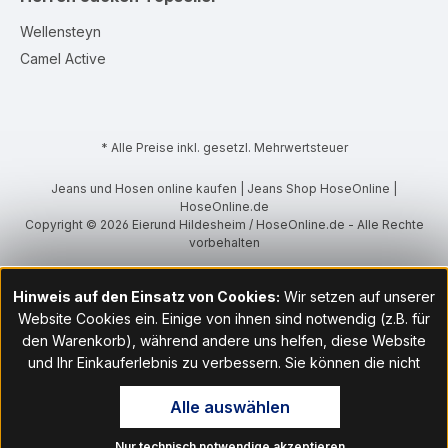
Wellensteyn
Camel Active
* Alle Preise inkl. gesetzl. Mehrwertsteuer
Jeans und Hosen online kaufen | Jeans Shop HoseOnline |
HoseOnline.de
Copyright © 2026 Eierund Hildesheim / HoseOnline.de - Alle Rechte
vorbehalten
Hinweis auf den Einsatz von Cookies:
Wir setzen auf unserer
Website Cookies ein. Einige von ihnen sind notwendig (z.B. für
den Warenkorb), während andere uns helfen, diese Website
und Ihr Einkauferlebnis zu verbessern. Sie können die nicht
notwendigen Cookies mit Klick auf „OK“ akzeptieren oder per
Alle auswählen
Klick auf "Nur technisch notwendige akzeptieren" ablehnen. Den
Zugang zu den Cookie-Einstellungen finden Sie im Fußbereich
Nur technisch notwendige akzeptieren