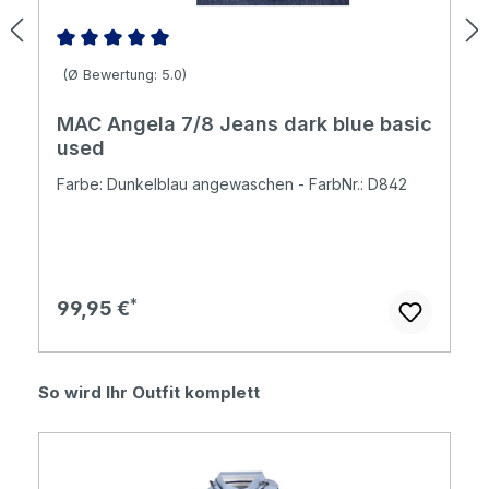
Durchschnittliche Bewertung von 5 von 5 Sternen
(Ø Bewertung: 5.0)
MAC Angela 7/8 Jeans dark blue basic
used
Farbe: Dunkelblau angewaschen - FarbNr.: D842
Regulärer Preis:
99,95 €
Produktgalerie überspringen
So wird Ihr Outfit komplett