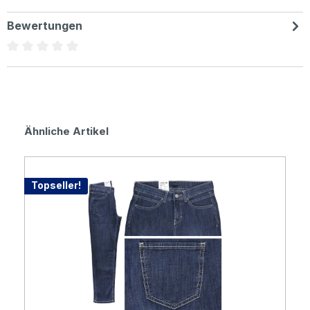
Bewertungen
Durchschnittliche Bewertung von 0 von 5 Sternen
Produktgalerie überspringen
Ähnliche Artikel
Topseller!