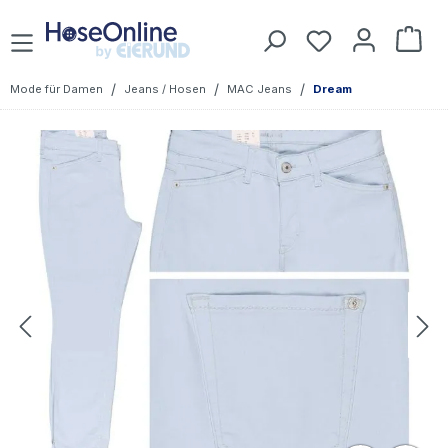
Zum Hauptinhalt springen
Du hast 0 Prod
War
/
/
/
Mode für Damen
Jeans / Hosen
MAC Jeans
Dream
Bildergalerie überspringen