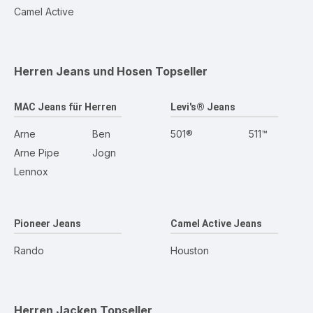
Camel Active
Herren Jeans und Hosen
Topseller
MAC Jeans für Herren
Levi's® Jeans
Arne
Ben
501®
511™
Arne Pipe
Jogn
Lennox
Pioneer Jeans
Camel Active Jeans
Rando
Houston
Herren Jacken
Topseller