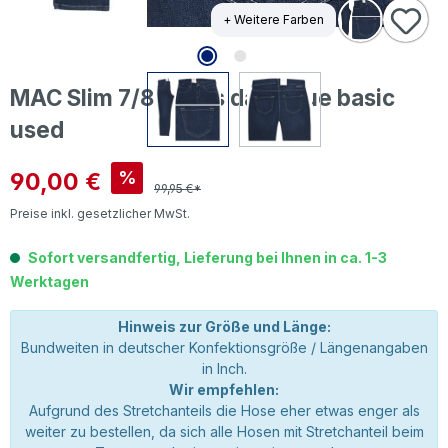
+ Weitere Farben
MAC Slim 7/8 Jeans dark blue basic
used
Verkaufspreis:
90,00 €
%
99,95 €*
Preise inkl. gesetzlicher MwSt.
Sofort versandfertig, Lieferung bei Ihnen in ca. 1-3
Werktagen
Hinweis zur Größe und Länge:
Bundweiten in deutscher Konfektionsgröße / Längenangaben
in Inch.
Wir empfehlen:
Aufgrund des Stretchanteils die Hose eher etwas enger als
weiter zu bestellen, da sich alle Hosen mit Stretchanteil beim