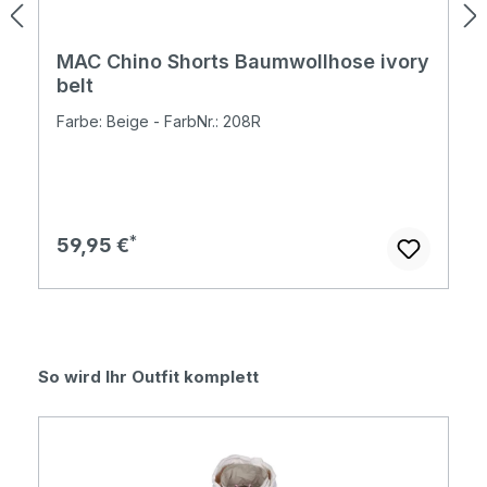
MAC Chino Shorts Baumwollhose ivory
belt
Farbe: Beige - FarbNr.: 208R
Regulärer Preis:
59,95 €
Produktgalerie überspringen
So wird Ihr Outfit komplett