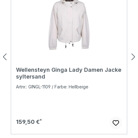
Wellensteyn Ginga Lady Damen Jacke
syltersand
Artnr.: GINGL-1109 / Farbe: Hellbeige
Regulärer Preis:
159,50 €