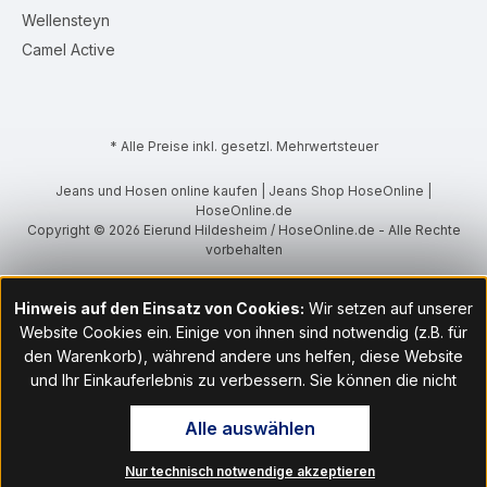
Wellensteyn
Camel Active
* Alle Preise inkl. gesetzl. Mehrwertsteuer
Jeans und Hosen online kaufen | Jeans Shop HoseOnline |
HoseOnline.de
Copyright © 2026 Eierund Hildesheim / HoseOnline.de - Alle Rechte
vorbehalten
Hinweis auf den Einsatz von Cookies:
Wir setzen auf unserer
Website Cookies ein. Einige von ihnen sind notwendig (z.B. für
den Warenkorb), während andere uns helfen, diese Website
und Ihr Einkauferlebnis zu verbessern. Sie können die nicht
notwendigen Cookies mit Klick auf „OK“ akzeptieren oder per
Alle auswählen
Klick auf "Nur technisch notwendige akzeptieren" ablehnen. Den
Zugang zu den Cookie-Einstellungen finden Sie im Fußbereich
Nur technisch notwendige akzeptieren
unserer Website im Menüpunkt „Informationen“. Dort können Sie