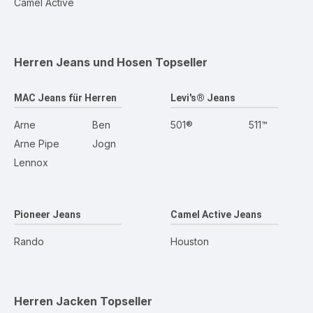
Camel Active
Herren Jeans und Hosen
Topseller
MAC Jeans für Herren
Levi's® Jeans
Arne
Ben
501®
511™
Arne Pipe
Jogn
Lennox
Pioneer Jeans
Camel Active Jeans
Rando
Houston
Herren Jacken
Topseller