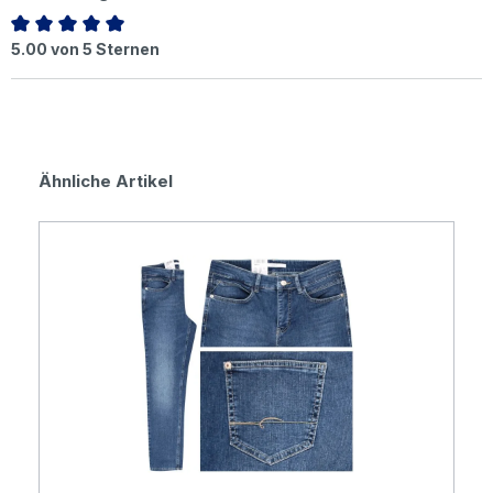
Durchschnittliche Bewertung von 5 von 5 Sternen
5.00 von 5 Sternen
Produktgalerie überspringen
Ähnliche Artikel