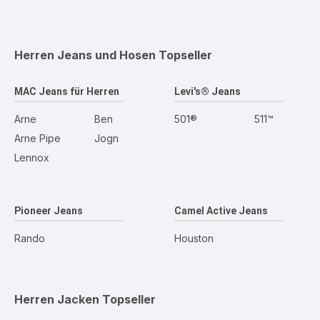
Herren Jeans und Hosen
Topseller
MAC Jeans für Herren
Levi's® Jeans
Arne
Ben
501®
511™
Arne Pipe
Jogn
Lennox
Pioneer Jeans
Camel Active Jeans
Rando
Houston
Herren Jacken
Topseller