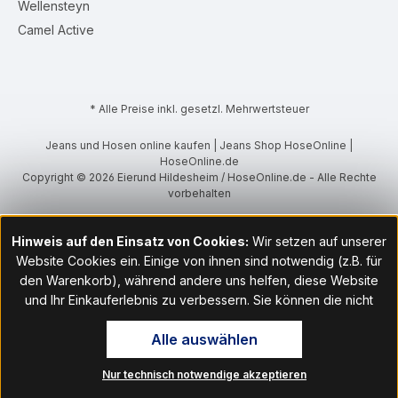
Wellensteyn
Camel Active
* Alle Preise inkl. gesetzl. Mehrwertsteuer
Jeans und Hosen online kaufen | Jeans Shop HoseOnline |
HoseOnline.de
Copyright © 2026 Eierund Hildesheim / HoseOnline.de - Alle Rechte
vorbehalten
Hinweis auf den Einsatz von Cookies:
Wir setzen auf unserer
Website Cookies ein. Einige von ihnen sind notwendig (z.B. für
den Warenkorb), während andere uns helfen, diese Website
und Ihr Einkauferlebnis zu verbessern. Sie können die nicht
notwendigen Cookies mit Klick auf „OK“ akzeptieren oder per
Alle auswählen
Klick auf "Nur technisch notwendige akzeptieren" ablehnen. Den
Zugang zu den Cookie-Einstellungen finden Sie im Fußbereich
Nur technisch notwendige akzeptieren
unserer Website im Menüpunkt „Informationen“. Dort können Sie
die Einstellungen jederzeit ändern.