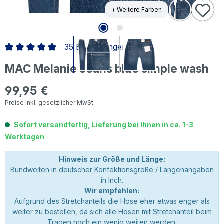
+ Weitere Farben
35 Bewertungen
Durchschnittliche Bewertung von 5 von 5 Sternen
MAC Melanie Jeans blue simple wash
99,95 €
Regulärer Preis:
Preise inkl. gesetzlicher MwSt.
Sofort versandfertig, Lieferung bei Ihnen in ca. 1-3
Werktagen
Hinweis zur Größe und Länge:
Bundweiten in deutscher Konfektionsgröße / Längenangaben
in Inch.
Wir empfehlen:
Aufgrund des Stretchanteils die Hose eher etwas enger als
weiter zu bestellen, da sich alle Hosen mit Stretchanteil beim
Tragen noch ein wenig weiten werden.