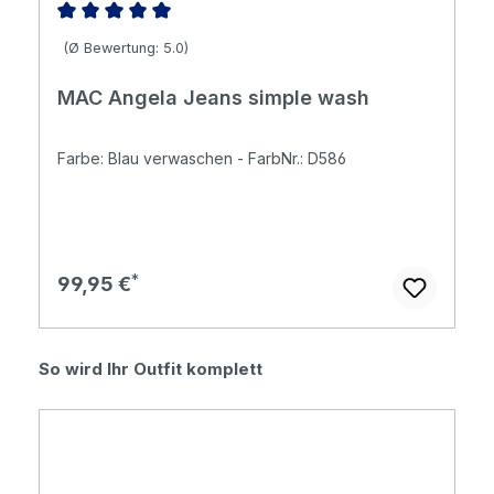
Durchschnittliche Bewertung von 5 von 5 Sternen
(Ø Bewertung: 5.0)
MAC Angela Jeans simple wash
Farbe: Blau verwaschen - FarbNr.: D586
Regulärer Preis:
99,95 €
Produktgalerie überspringen
So wird Ihr Outfit komplett