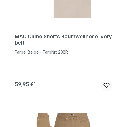
MAC Chino Shorts Baumwollhose ivory
belt
Farbe: Beige - FarbNr.: 208R
Regulärer Preis:
59,95 €