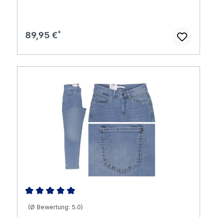
Regulärer Preis:
89,95 €
Durchschnittliche Bewertung von 5 von 5 Sternen
(Ø Bewertung: 5.0)