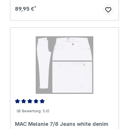
Regulärer Preis:
89,95 €
Durchschnittliche Bewertung von 5 von 5 Sternen
(Ø Bewertung: 5.0)
MAC Melanie 7/8 Jeans white denim