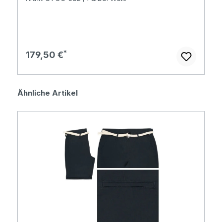
Regulärer Preis:
179,50 €
Produktgalerie überspringen
Ähnliche Artikel