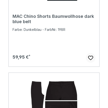
MAC Chino Shorts Baumwollhose dark
blue belt
Farbe: Dunkelblau - FarbNr.: 198R
Regulärer Preis:
59,95 €