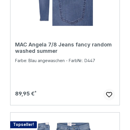
MAC Angela 7/8 Jeans fancy random
washed summer
Farbe: Blau angewaschen - FarbNr.: D447
Regulärer Preis:
89,95 €
Topseller!