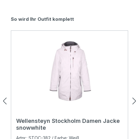
Produktgalerie überspringen
So wird Ihr Outfit komplett
Wellensteyn Stockholm Damen Jacke
snowwhite
Artnr.: STOC-382 / Farbe: Weiß