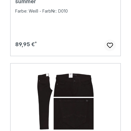
summer
Farbe: Weiß - FarbNr.: D010
Regulärer Preis:
89,95 €