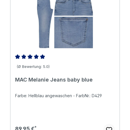
Durchschnittliche Bewertung von 5 von 5 Sternen
(Ø Bewertung: 5.0)
MAC Melanie Jeans baby blue
Farbe: Hellblau angewaschen - FarbNr.: D429
Regulärer Preis:
89,95 €