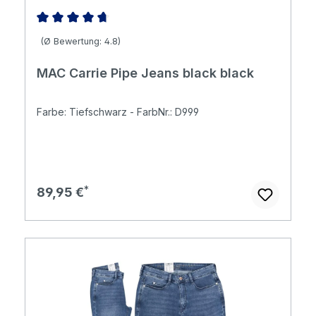
Durchschnittliche Bewertung von 4.83 von 5 Sternen
(Ø Bewertung: 4.8)
MAC Carrie Pipe Jeans black black
Farbe: Tiefschwarz - FarbNr.: D999
Regulärer Preis:
89,95 €