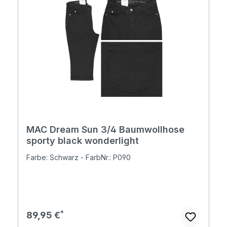
MAC Dream Sun 3/4 Baumwollhose
sporty black wonderlight
Farbe: Schwarz - FarbNr.: P090
Regulärer Preis:
89,95 €