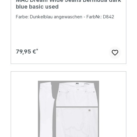
blue basic used
Farbe: Dunkelblau angewaschen - FarbNr.: D842
Regulärer Preis:
79,95 €