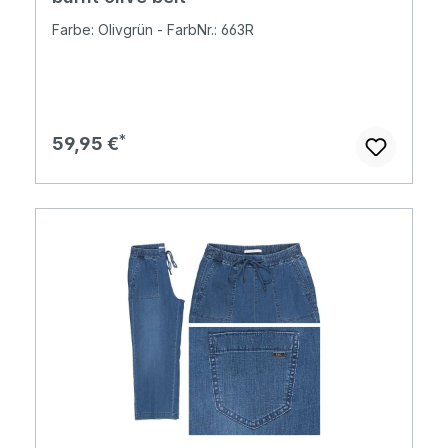
Farbe: Olivgrün - FarbNr.: 663R
Regulärer Preis:
59,95 €