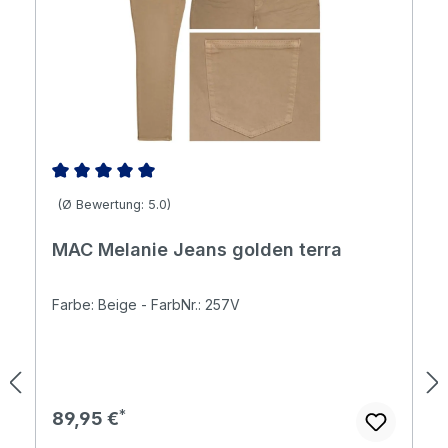
Durchschnittliche Bewertung von 5 von 5 Sternen
(Ø Bewertung: 5.0)
MAC Melanie Jeans golden terra
Farbe: Beige - FarbNr.: 257V
Regulärer Preis:
89,95 €