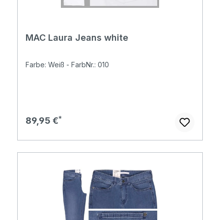
MAC Laura Jeans white
Farbe: Weiß - FarbNr.: 010
Regulärer Preis:
89,95 €