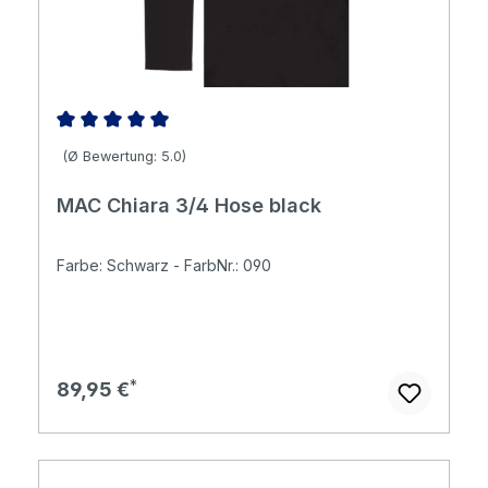
Durchschnittliche Bewertung von 5 von 5 Sternen
(Ø Bewertung: 5.0)
MAC Chiara 3/4 Hose black
Farbe: Schwarz - FarbNr.: 090
Regulärer Preis:
89,95 €