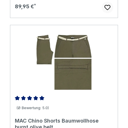
Regulärer Preis:
89,95 €
Durchschnittliche Bewertung von 5 von 5 Sternen
(Ø Bewertung: 5.0)
MAC Chino Shorts Baumwollhose
burnt olive belt