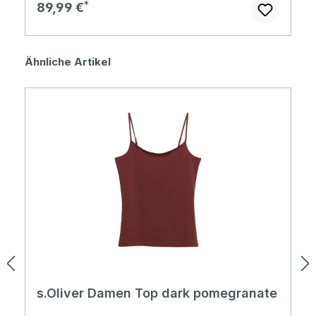
Regulärer Preis:
89,99 €
Produktgalerie überspringen
Ähnliche Artikel
s.Oliver Damen Top dark pomegranate