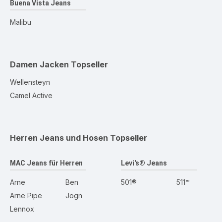
Buena Vista Jeans
Malibu
Damen Jacken
Topseller
Wellensteyn
Camel Active
Herren Jeans und Hosen
Topseller
MAC Jeans für Herren
Levi's® Jeans
Arne
Ben
501®
511™
Arne Pipe
Jogn
Lennox