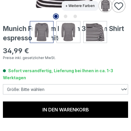
+ Weitere Farben
Munich Freedom Damen 3/4 Arm Shirt
espresso/offwhite
34,99 €
Regulärer Preis:
Preise inkl. gesetzlicher MwSt.
Sofort versandfertig, Lieferung bei Ihnen in ca. 1-3
Werktagen
IN DEN WARENKORB