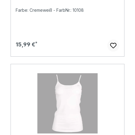
Farbe: Cremeweiß - FarbNr.: 10108
Regulärer Preis:
15,99 €