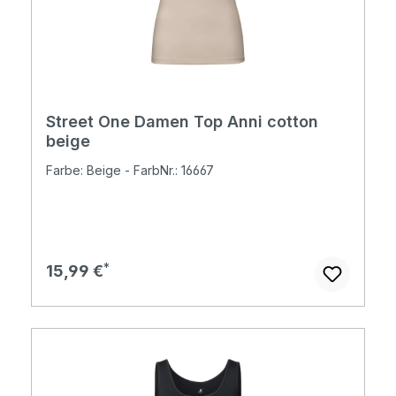
Street One Damen Top Anni cotton
beige
Farbe: Beige - FarbNr.: 16667
Regulärer Preis:
15,99 €