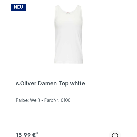
NEU
s.Oliver Damen Top white
Farbe: Weiß - FarbNr.: 0100
Regulärer Preis:
15,99 €