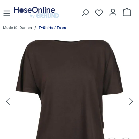
Zum Hauptinhalt springen
War
/
Mode für Damen
T-Shirts / Tops
Bildergalerie überspringen