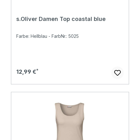
s.Oliver Damen Top coastal blue
Farbe: Hellblau - FarbNr.: 5025
Regulärer Preis:
12,99 €