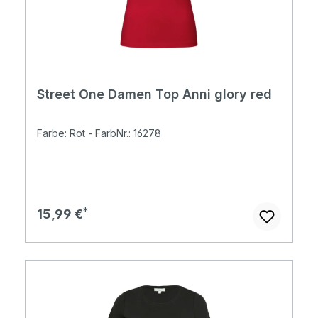
Street One Damen Top Anni glory red
Farbe: Rot - FarbNr.: 16278
Regulärer Preis:
15,99 €