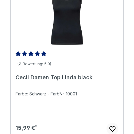
Durchschnittliche Bewertung von 5 von 5 Sternen
(Ø Bewertung: 5.0)
Cecil Damen Top Linda black
Farbe: Schwarz - FarbNr. 10001
Regulärer Preis:
15,99 €