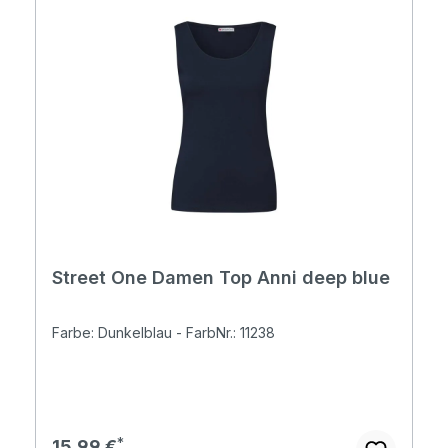
Street One Damen Top Anni deep blue
Farbe: Dunkelblau - FarbNr.: 11238
Regulärer Preis:
15,99 €