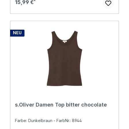
Regulärer Preis:
15,99 €
NEU
s.Oliver Damen Top bitter chocolate
Farbe: Dunkelbraun - FarbNr.: 8944