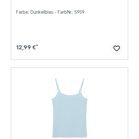
Farbe: Dunkelblau - FarbNr.: 5959
Regulärer Preis:
12,99 €