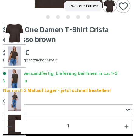
+ Weitere Farben
Street One Damen T-Shirt Crista
espresso brown
29,99 €
Regulärer Preis:
Preise inkl. gesetzlicher MwSt.
Sofort versandfertig, Lieferung bei Ihnen in ca. 1-3
Werktagen
Nur noch 2 Mal auf Lager - jetzt schnell bestellen!
auswählen
Größe
Produkt Anzahl: Gib den gewünschten Wer