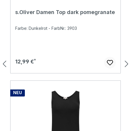
s.Oliver Damen Top dark pomegranate
Farbe: Dunkelrot - FarbNr.: 3903
Regulärer Preis:
12,99 €
NEU