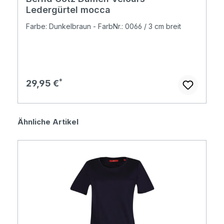
Ledergürtel mocca
Farbe: Dunkelbraun - FarbNr.: 0066 / 3 cm breit
Regulärer Preis:
29,95 €
Produktgalerie überspringen
Ähnliche Artikel