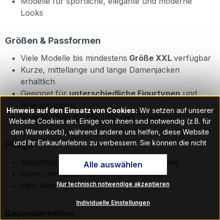
Modelle für sportliche, elegante und moderne
Looks
Größen & Passformen
Viele Modelle bis mindestens
Größe XXL
verfügbar
Kurze, mittellange und lange Damenjacken
erhältlich
Geeignet für
unterschiedliche Figurtypen
und
Altersgruppen
Hinweis auf den Einsatz von Cookies:
Wir setzen auf unserer
Viele Modelle mit Platz für den Zwiebellook
Website Cookies ein. Einige von ihnen sind notwendig (z.B. für
den Warenkorb), während andere uns helfen, diese Website
und Ihr Einkauferlebnis zu verbessern. Sie können die nicht
Pflege
notwendigen Cookies mit Klick auf „OK“ akzeptieren oder per
Waschbar bei
30 °C im Schonwaschgang
Alle auswählen
Klick auf "Nur technisch notwendige akzeptieren" ablehnen. Den
Keine chemische Reinigung notwendig
Zugang zu den Cookie-Einstellungen finden Sie im Fußbereich
Nur technisch notwendige akzeptieren
Kein Weichspüler empfohlen
unserer Website im Menüpunkt „Informationen“. Dort können Sie
die Einstellungen jederzeit ändern.
Individuelle Einstellungen
Besonderheiten
Hinweis auf Verarbeitung Ihrer auf dieser Webseite erhobenen