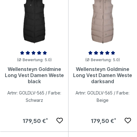
Durchschnittliche Bewertung von 5 von 5 Sternen
Durchschnittliche Bewertung v
(Ø Bewertung: 5.0)
(Ø Bewertung: 5.0)
Wellensteyn Goldmine
Wellensteyn Goldmine
Long Vest Damen Weste
Long Vest Damen Weste
black
darksand
Artnr: GOLDLV-565 / Farbe:
Artnr: GOLDLV-565 / Farbe:
Schwarz
Beige
Regulärer Preis:
Regulärer Preis:
179,50 €
179,50 €