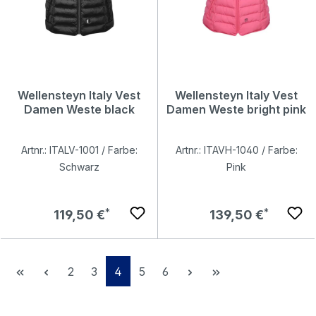
Wellensteyn Italy Vest
Wellensteyn Italy Vest
Damen Weste black
Damen Weste bright pink
Artnr.: ITALV-1001 / Farbe:
Artnr.: ITAVH-1040 / Farbe:
Schwarz
Pink
Regulärer Preis:
Regulärer Preis:
119,50 €
139,50 €
Seite
Seite
Seite
Seite
Seite
2
3
4
5
6