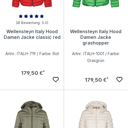
Durchschnittliche Bewertung von 5 von 5 Sternen
(Ø Bewertung: 5.0)
Wellensteyn Italy Hood
Wellensteyn Italy Hood
Damen Jacke classic red
Damen Jacke
grashopper
Artnr.: ITALH-719 / Farbe: Rot
Artnr.: ITALH-1001 / Farbe:
Grasgrün
Regulärer Preis:
179,50 €
Regulärer Preis:
179,50 €