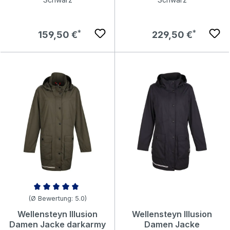
Regulärer Preis:
Regulärer Preis:
159,50 €
229,50 €
Durchschnittliche Bewertung von 5 von 5 Sternen
(Ø Bewertung: 5.0)
Wellensteyn Illusion
Wellensteyn Illusion
Damen Jacke darkarmy
Damen Jacke