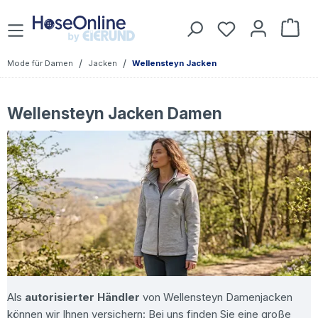
Zum Hauptinhalt springen
Du hast 0 Prod
War
/
/
Mode für Damen
Jacken
Wellensteyn Jacken
Wellensteyn Jacken Damen
Als
autorisierter Händler
von Wellensteyn Damenjacken
können wir Ihnen versichern: Bei uns finden Sie eine große