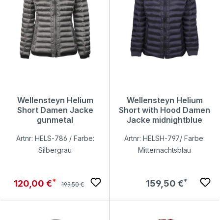
Wellensteyn Helium
Wellensteyn Helium
Short Damen Jacke
Short with Hood Damen
gunmetal
Jacke midnightblue
Artnr: HELS-786 / Farbe:
Artnr: HELSH-797/ Farbe:
Silbergrau
Mitternachtsblau
Regulärer Preis:
Verkaufspreis:
Regulärer Preis:
120,00 €
159,50 €
199,50 €