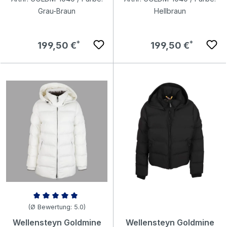
Grau-Braun
Hellbraun
Regulärer Preis:
Regulärer Preis:
199,50 €
199,50 €
Durchschnittliche Bewertung von 5 von 5 Sternen
(Ø Bewertung: 5.0)
Wellensteyn Goldmine
Wellensteyn Goldmine