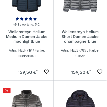
Durchschnittliche Bewertung von 5 von 5 Sternen
(Ø Bewertung: 5.0)
Wellensteyn Helium
Wellensteyn Helium
Medium Damen Jacke
Short Damen Jacke
moonlightblue
champagnerblue
Artnr.: HELI-719 / Farbe:
Artnr.: HELS-785 / Farbe:
Dunkelblau
Silber
Regulärer Preis:
Regulärer Preis:
159,50 €
159,50 €
Rabatt
%