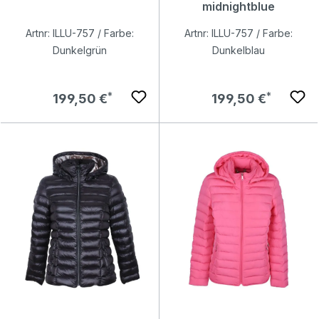
midnightblue
Artnr: ILLU-757 / Farbe:
Artnr: ILLU-757 / Farbe:
Dunkelgrün
Dunkelblau
Regulärer Preis:
Regulärer Preis:
199,50 €
199,50 €