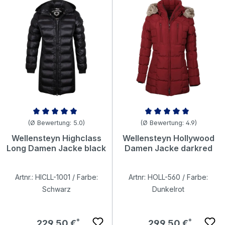
Durchschnittliche Bewertung von 5 von 5 Sternen
Durchschnittliche Bewertung v
(Ø Bewertung: 5.0)
(Ø Bewertung: 4.9)
Wellensteyn Highclass
Wellensteyn Hollywood
Long Damen Jacke black
Damen Jacke darkred
Artnr.: HICLL-1001 / Farbe:
Artnr: HOLL-560 / Farbe:
Schwarz
Dunkelrot
Regulärer Preis:
Regulärer Preis:
229,50 €
299,50 €