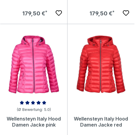
Regulärer Preis:
Regulärer Preis:
179,50 €
179,50 €
Durchschnittliche Bewertung von 5 von 5 Sternen
(Ø Bewertung: 5.0)
Wellensteyn Italy Hood
Wellensteyn Italy Hood
Damen Jacke pink
Damen Jacke red