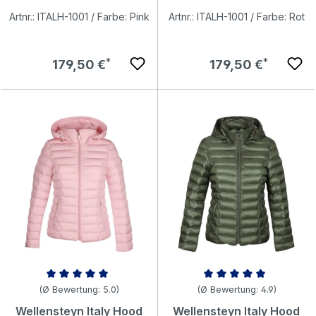
Artnr.: ITALH-1001 / Farbe: Pink
Artnr.: ITALH-1001 / Farbe: Rot
Regulärer Preis:
Regulärer Preis:
179,50 €
179,50 €
Durchschnittliche Bewertung von 5 von 5 Sternen
Durchschnittliche Bewertung v
(Ø Bewertung: 5.0)
(Ø Bewertung: 4.9)
Wellensteyn Italy Hood
Wellensteyn Italy Hood