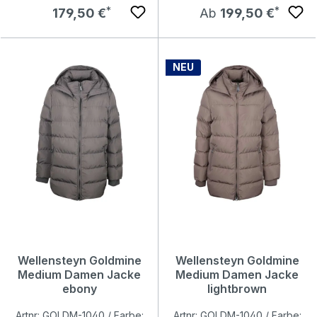
Regulärer Preis:
Regulärer Preis:
179,50 €
Ab
199,50 €
NEU
Wellensteyn Goldmine
Wellensteyn Goldmine
Medium Damen Jacke
Medium Damen Jacke
ebony
lightbrown
Artnr: GOLDM-1040 / Farbe:
Artnr: GOLDM-1040 / Farbe: