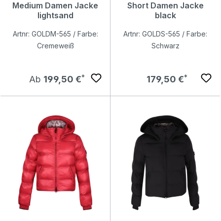
Medium Damen Jacke
Short Damen Jacke
lightsand
black
Artnr: GOLDM-565 / Farbe:
Artnr: GOLDS-565 / Farbe:
Cremeweiß
Schwarz
Regulärer Preis:
Regulärer Preis:
Ab
199,50 €
179,50 €