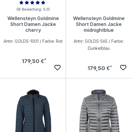
Durchschnittliche Bewertung von 5 von 5 Sternen
(Ø Bewertung: 5.0)
Wellensteyn Goldmine
Wellensteyn Goldmine
Short Damen Jacke
Short Damen Jacke
cherry
midnightblue
Artnr: GOLDS-1001 / Farbe: Rot
Artnr: GOLDS-565 / Farbe:
Dunkelblau
Regulärer Preis:
179,50 €
Regulärer Preis:
179,50 €