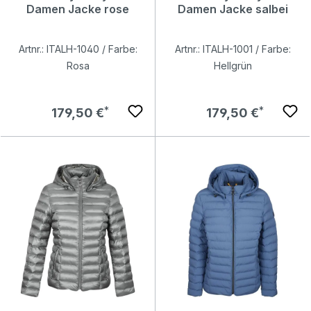
Damen Jacke rose
Damen Jacke salbei
Artnr.: ITALH-1040 / Farbe:
Artnr.: ITALH-1001 / Farbe:
Rosa
Hellgrün
Regulärer Preis:
Regulärer Preis:
179,50 €
179,50 €