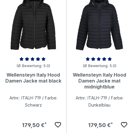
Durchschnittliche Bewertung von 5 von 5 Sternen
Durchschnittliche Bewertung v
(Ø Bewertung: 5.0)
(Ø Bewertung: 5.0)
Wellensteyn Italy Hood
Wellensteyn Italy Hood
Damen Jacke mat black
Damen Jacke mat
midnightblue
Artnr.: ITALH-719 / Farbe:
Artnr.: ITALH-719 / Farbe:
Schwarz
Dunkelblau
Regulärer Preis:
Regulärer Preis:
179,50 €
179,50 €