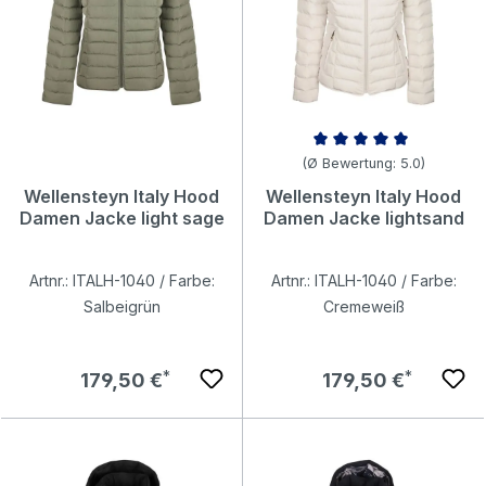
Durchschnittliche Bewertung v
(Ø Bewertung: 5.0)
Wellensteyn Italy Hood
Wellensteyn Italy Hood
Damen Jacke light sage
Damen Jacke lightsand
Artnr.: ITALH-1040 / Farbe:
Artnr.: ITALH-1040 / Farbe:
Salbeigrün
Cremeweiß
Regulärer Preis:
Regulärer Preis:
179,50 €
179,50 €