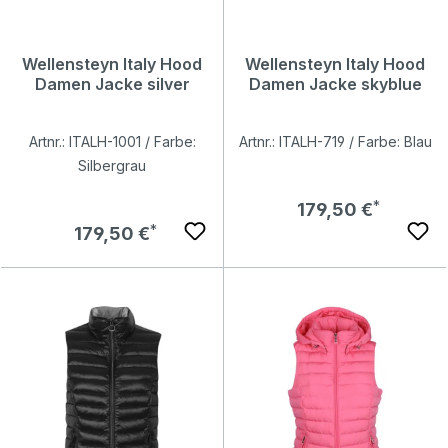
Wellensteyn Italy Hood
Wellensteyn Italy Hood
Damen Jacke silver
Damen Jacke skyblue
Artnr.: ITALH-1001 / Farbe:
Artnr.: ITALH-719 / Farbe: Blau
Silbergrau
Regulärer Preis:
179,50 €
Regulärer Preis:
179,50 €