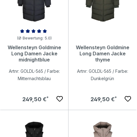
Durchschnittliche Bewertung von 5 von 5 Sternen
(Ø Bewertung: 5.0)
Wellensteyn Goldmine
Wellensteyn Goldmine
Long Damen Jacke
Long Damen Jacke
midnightblue
thyme
Artnr: GOLDL-565 / Farbe:
Artnr: GOLDL-565 / Farbe:
Mitternachtsblau
Dunkelgrün
Regulärer Preis:
Regulärer Preis:
249,50 €
249,50 €