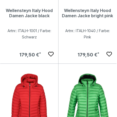
Wellensteyn Italy Hood
Wellensteyn Italy Hood
Damen Jacke black
Damen Jacke bright pink
Artnr.: ITALH-1001 / Farbe:
Artnr.: ITALH-1040 / Farbe:
Schwarz
Pink
Regulärer Preis:
Regulärer Preis:
179,50 €
179,50 €