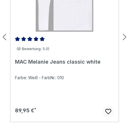
Durchschnittliche Bewertung von 5 von 5 Sternen
(Ø Bewertung: 5.0)
MAC Melanie Jeans classic white
Farbe: Weiß - FarbNr.: 010
Regulärer Preis:
89,95 €