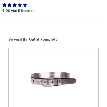
Durchschnittliche Bewertung von 5 von 5 Sternen
5.00 von 5 Sternen
Produktgalerie überspringen
So wird Ihr Outfit komplett