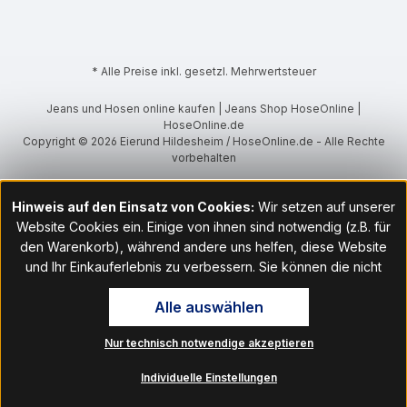
* Alle Preise inkl. gesetzl. Mehrwertsteuer
Jeans und Hosen online kaufen | Jeans Shop HoseOnline |
HoseOnline.de
Copyright © 2026 Eierund Hildesheim / HoseOnline.de - Alle Rechte
vorbehalten
Hinweis auf den Einsatz von Cookies:
Wir setzen auf unserer
Website Cookies ein. Einige von ihnen sind notwendig (z.B. für
den Warenkorb), während andere uns helfen, diese Website
und Ihr Einkauferlebnis zu verbessern. Sie können die nicht
notwendigen Cookies mit Klick auf „OK“ akzeptieren oder per
Alle auswählen
Klick auf "Nur technisch notwendige akzeptieren" ablehnen. Den
Zugang zu den Cookie-Einstellungen finden Sie im Fußbereich
Nur technisch notwendige akzeptieren
unserer Website im Menüpunkt „Informationen“. Dort können Sie
die Einstellungen jederzeit ändern.
Individuelle Einstellungen
Hinweis auf Verarbeitung Ihrer auf dieser Webseite erhobenen