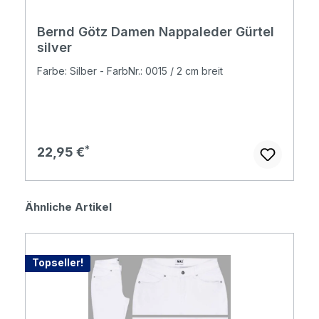
Bernd Götz Damen Nappaleder Gürtel
silver
Farbe: Silber - FarbNr.: 0015 / 2 cm breit
Regulärer Preis:
22,95 €
Produktgalerie überspringen
Ähnliche Artikel
Topseller!