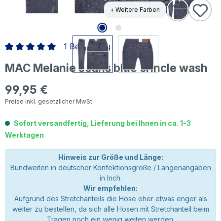
+ Weitere Farben
1 Bewertung
Durchschnittliche Bewertung von 5 von 5 Sternen
MAC Melanie Jeans blue crincle wash
99,95 €
Regulärer Preis:
Preise inkl. gesetzlicher MwSt.
Sofort versandfertig, Lieferung bei Ihnen in ca. 1-3
Werktagen
Hinweis zur Größe und Länge:
Bundweiten in deutscher Konfektionsgröße / Längenangaben
in Inch.
Wir empfehlen:
Aufgrund des Stretchanteils die Hose eher etwas enger als
weiter zu bestellen, da sich alle Hosen mit Stretchanteil beim
Tragen noch ein wenig weiten werden.